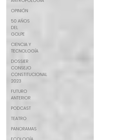
ANTROPOLOGÍA
OPINIÓN
50 AÑOS
DEL
GOLPE
CIENCIA Y
TECNOLOGÍA
DOSSIER
CONSEJO
CONSTITUCIONAL
2023
FUTURO
ANTERIOR
PODCAST
TEATRO
PANORAMAS
ECOLOGÍA