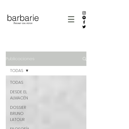
Publicaciones
TODAS
TODAS
DESDE EL
ALMACÉN
DOSSIER
BRUNO
LATOUR