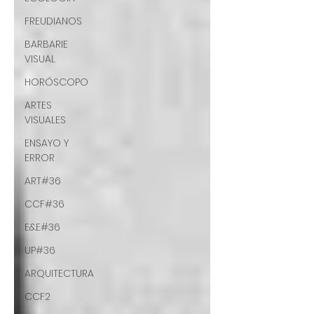
FREUDIANOS
BARBARIE
VISUAL
HORÓSCOPO
ARTES
VISUALES
ENSAYO Y
ERROR
ART#36
CCF#36
E&E#36
UP#36
ARQUITECTURA
CCF2