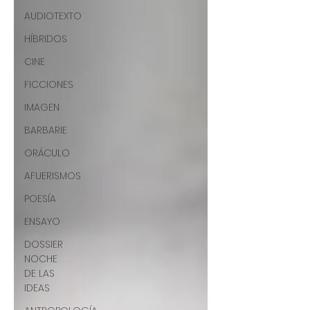
AUDIOTEXTO
HÍBRIDOS
CINE
FICCIONES
IMAGEN
BARBARIE
ORÁCULO
AFUERISMOS
POESÍA
ENSAYO
DOSSIER
NOCHE
DE LAS
IDEAS