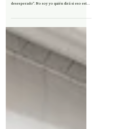
actual.
Se lee en internet que el libro de Natalia
Ginzburg narra la historia de “un amor
desesperado”. No soy yo quién dirá si eso está
o no en él.