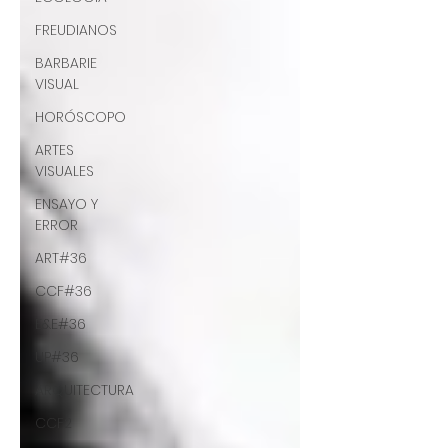
FREUDIANOS
BARBARIE
VISUAL
HORÓSCOPO
ARTES
VISUALES
ENSAYO Y
ERROR
ART#36
CCF#36
E&E#36
UP#36
ARQUITECTURA
CCF2