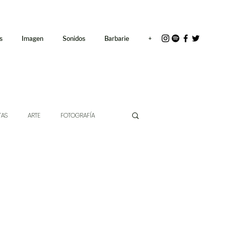
<link rel="icon"
href="/path/to/favicon.ico">
s
Imagen
Sonidos
Barbarie
+
TAS
ARTE
FOTOGRAFÍA
EXTO
HÍBRIDOS
CINE
CHE DE LAS IDEAS
ANTROPOLOGÍA