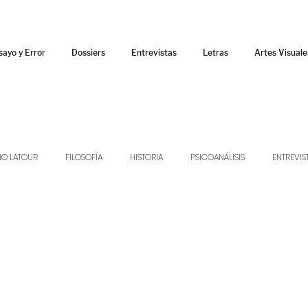
sayo y Error
Dossiers
Entrevistas
Letras
Artes Visuale
NO LATOUR
FILOSOFÍA
HISTORIA
PSICOANÁLISIS
ENTREVIS
SONIDOS
MÚSICA
JUKEBOX
TALLERES Y CURSOS
AUDIOT
ORÁCULO
AFUERISMOS
POESÍA
ENSAYO
DOSSIER NO