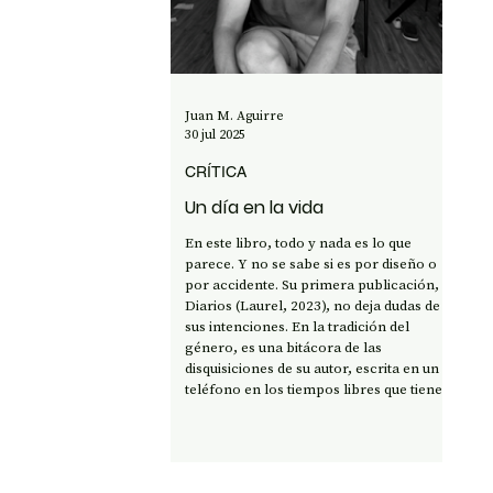
OPINIÓN
50 AÑOS DEL GOLPE
CI
Juan M. Aguirre
30 jul 2025
CRÍTICA
Un día en la vida
En este libro, todo y nada es lo que
parece. Y no se sabe si es por diseño o
por accidente. Su primera publicación,
Diarios (Laurel, 2023), no deja dudas de
sus intenciones. En la tradición del
género, es una bitácora de las
disquisiciones de su autor, escrita en un
teléfono en los tiempos libres que tiene
entre clientes en un almacén de barrio
en Pudahuel, y que sorprende al revelar
una intimidad impulsada por un ánimo
que parece querer abarcar cada asunto