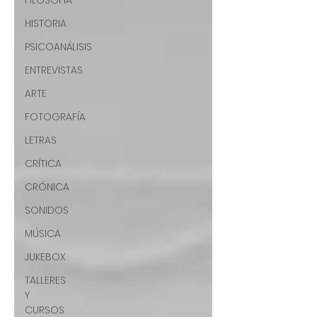
FILOSOFÍA
HISTORIA
PSICOANÁLISIS
ENTREVISTAS
ARTE
FOTOGRAFÍA
LETRAS
CRÍTICA
CRÓNICA
SONIDOS
MÚSICA
JUKEBOX
TALLERES
Y
CURSOS