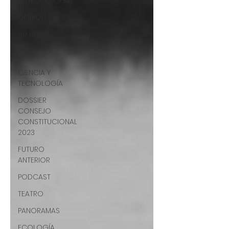
ANTROPOLOGÍA
OPINIÓN
50 AÑOS
DEL
GOLPE
CIENCIA Y
TECNOLOGÍA
DOSSIER
CONSEJO
CONSTITUCIONAL
2023
FUTURO
ANTERIOR
PODCAST
TEATRO
PANORAMAS
ECOLOGÍA