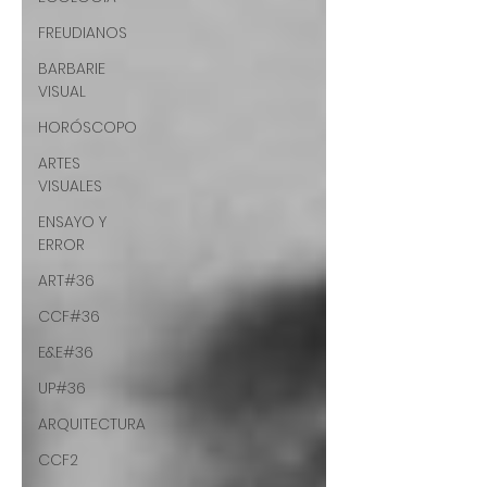
FREUDIANOS
BARBARIE
VISUAL
HORÓSCOPO
ARTES
VISUALES
ENSAYO Y
ERROR
ART#36
CCF#36
E&E#36
UP#36
ARQUITECTURA
CCF2