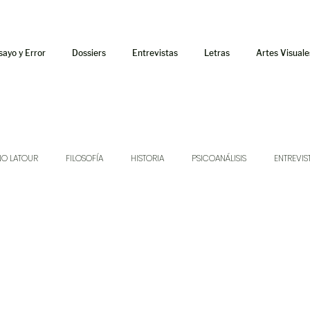
sayo y Error
Dossiers
Entrevistas
Letras
Artes Visuale
NO LATOUR
FILOSOFÍA
HISTORIA
PSICOANÁLISIS
ENTREVIS
SONIDOS
MÚSICA
JUKEBOX
TALLERES Y CURSOS
AUDIOT
ORÁCULO
AFUERISMOS
POESÍA
ENSAYO
DOSSIER NO