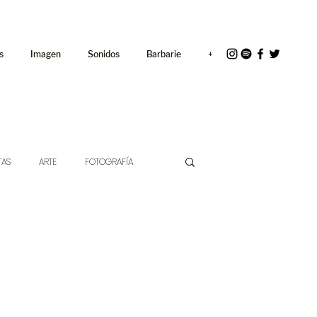
<link rel="icon"
href="/path/to/favicon.ico">
s
Imagen
Sonidos
Barbarie
+
TAS
ARTE
FOTOGRAFÍA
EXTO
HÍBRIDOS
CINE
CHE DE LAS IDEAS
ANTROPOLOGÍA