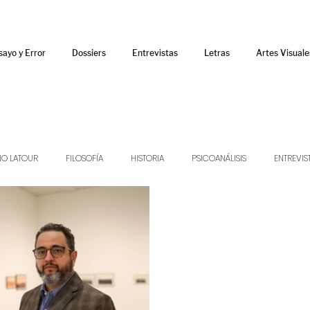
sayo y Error
Dossiers
Entrevistas
Letras
Artes Visuale
NO LATOUR
FILOSOFÍA
HISTORIA
PSICOANÁLISIS
ENTREVIS
SONIDOS
MÚSICA
JUKEBOX
TALLERES Y CURSOS
AUDIOT
ORÁCULO
AFUERISMOS
POESÍA
ENSAYO
DOSSIER NO