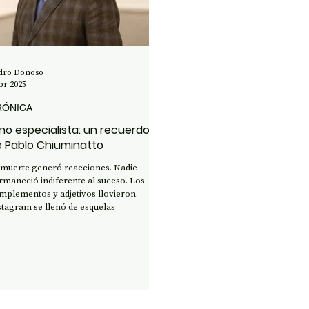
ENCIA Y TECNOLOGÍA
dro Donoso
br 2025
RÓNICA
 no especialista: un recuerdo
 Pablo Chiuminatto
 muerte generó reacciones. Nadie
rmaneció indiferente al suceso. Los
mplementos y adjetivos llovieron.
stagram se llenó de esquelas