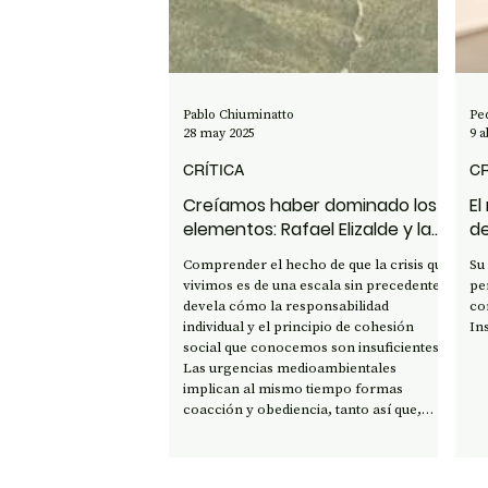
OPINIÓN
50 AÑOS DEL GOLPE
CI
Pablo Chiuminatto
Pe
28 may 2025
9 a
CRÍTICA
C
Creíamos haber dominado los
El
elementos: Rafael Elizalde y la
de
catástrofe climática
Comprender el hecho de que la crisis que
Su
vivimos es de una escala sin precedentes,
pe
devela cómo la responsabilidad
co
individual y el principio de cohesión
In
social que conocemos son insuficientes.
Las urgencias medioambientales
implican al mismo tiempo formas
coacción y obediencia, tanto así que,
como señaló Michel Serres, se hace
necesario ya no un contrato social sino
uno natural.