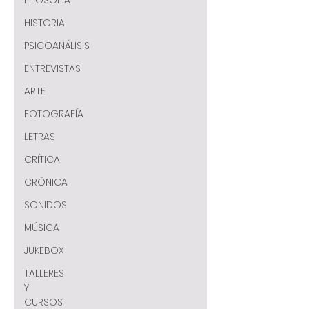
FILOSOFÍA
HISTORIA
PSICOANÁLISIS
ENTREVISTAS
ARTE
FOTOGRAFÍA
LETRAS
CRÍTICA
CRÓNICA
SONIDOS
MÚSICA
JUKEBOX
TALLERES
Y
CURSOS