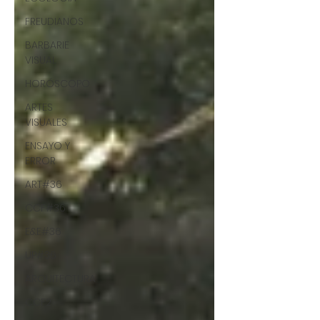
FREUDIANOS
BARBARIE
VISUAL
HORÓSCOPO
ARTES
VISUALES
ENSAYO Y
ERROR
ART#36
CCF#36
E&E#36
UP#36
ARQUITECTURA
CCF2