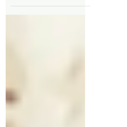
F600 vs Leonino estrenan el videoclip “Cobijo”:
electrónica de vanguardia con IA El dúo
chileno formado por Miguel Conejeros (F600)
y Jorge González (Leonino) lanzó “Cobijo”,
primer single y tema que da título a su álbum
homónimo bajo el sello Grieta. La canción, de
electrónica experimental mezclada y
masterizada por el productor alemán Atom
TM, define el concepto central del disco: la
música como refugio definitivo.