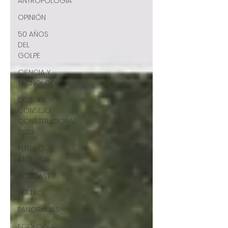
ANTROPOLOGÍA
OPINIÓN
50 AÑOS
DEL
GOLPE
CIENCIA Y
TECNOLOGÍA
DOSSIER
CONSEJO
CONSTITUCIONAL
2023
FUTURO
ANTERIOR
PODCAST
TEATRO
PANORAMAS
ECOLOGÍA