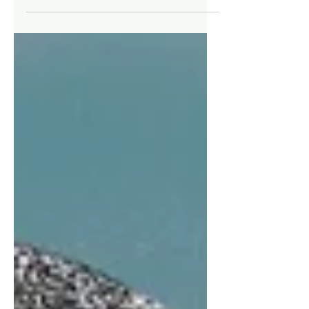
(Miguel Conejeros). La edición rescata demos y
rarezas de 1994–1998, el período en que
Conejeros empezó a forjar su sonido en
solitario, y los pone en diálogo con un relato
en primera persona sobre sus procesos
creativos.