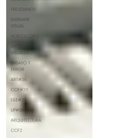
FREUDIANOS
BARBARIE
VISUAL
HORÓSCOPO
ARTES
VISUALES
ENSAYO Y
ERROR
ART#36
CCF#36
E&E#36
UP#36
ARQUITECTURA
CCF2