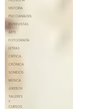
FILOSOFÍA
HISTORIA
PSICOANÁLISIS
ENTREVISTAS
ARTE
FOTOGRAFÍA
LETRAS
CRÍTICA
CRÓNICA
SONIDOS
MÚSICA
JUKEBOX
TALLERES
Y
CURSOS