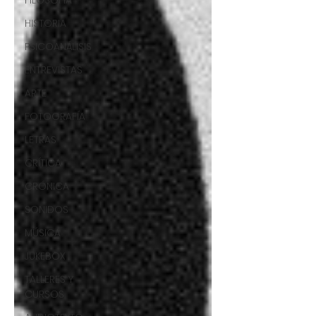
FILOSOFÍA
HISTORIA
PSICOANÁLISIS
ENTREVISTAS
ARTE
FOTOGRAFÍA
LETRAS
CRÍTICA
CRÓNICA
SONIDOS
MÚSICA
JUKEBOX
TALLERES Y
CURSOS