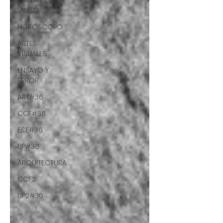
BARBARIE
VISUAL
HORÓSCOPO
ARTES
VISUALES
ENSAYO Y
ERROR
ART#36
CCF#36
E&E#36
UP#36
ARQUITECTURA
CCF2
UP2#36