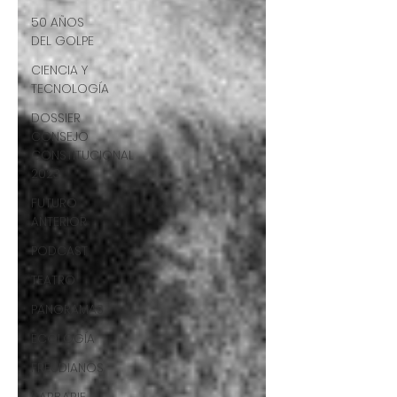
50 AÑOS
DEL GOLPE
CIENCIA Y
TECNOLOGÍA
DOSSIER
CONSEJO
CONSTITUCIONAL
2023
FUTURO
ANTERIOR
PODCAST
TEATRO
PANORAMAS
ECOLOGÍA
FREUDIANOS