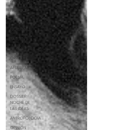
AUDIOTEXTO
HÍBRIDOS
CINE
FICCIONES
IMAGEN
BARBARIE
ORÁCULO
AFUERISMOS
POESÍA
ENSAYO
DOSSIER
NOCHE DE
LAS IDEAS
ANTROPOLOGÍA
OPINIÓN