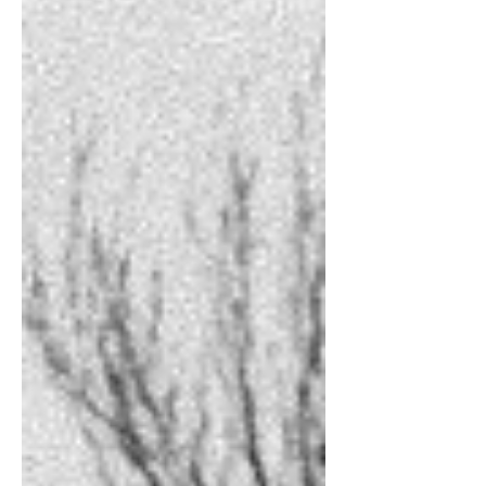
en principio, que este es un libro en extremo
pertinente: llega en el momento preciso, de
máxima exposición para la autora en las redes
sociales y las plataformas digitales; en
extremo pensado: se ajusta con exactitud a un
determinada habitus de cierto sector
sociocultural que suele entender la cu