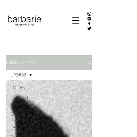
Publicaciones
UP2#36
TODAS
DESDE EL
ALMACÉN
DOSSIER
BRUNO
LATOUR