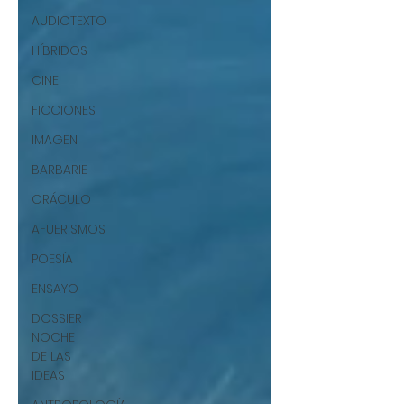
AUDIOTEXTO
HÍBRIDOS
CINE
FICCIONES
IMAGEN
BARBARIE
ORÁCULO
AFUERISMOS
POESÍA
ENSAYO
DOSSIER
NOCHE
DE LAS
IDEAS