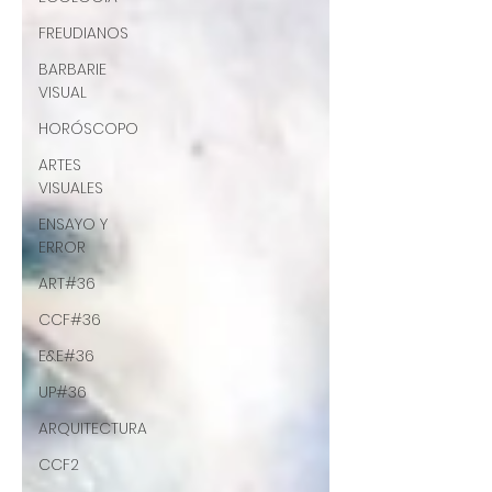
FREUDIANOS
BARBARIE
VISUAL
HORÓSCOPO
ARTES
VISUALES
ENSAYO Y
ERROR
ART#36
CCF#36
E&E#36
UP#36
ARQUITECTURA
CCF2