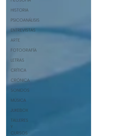
FILOSOFÍA
HISTORIA
PSICOANÁLISIS
ENTREVISTAS
ARTE
FOTOGRAFÍA
LETRAS
CRÍTICA
CRÓNICA
SONIDOS
MÚSICA
JUKEBOX
TALLERES
Y
CURSOS