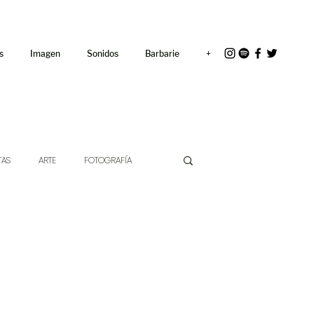
<link rel="icon"
href="/path/to/favicon.ico">
s
Imagen
Sonidos
Barbarie
+
TAS
ARTE
FOTOGRAFÍA
EXTO
HÍBRIDOS
CINE
CHE DE LAS IDEAS
ANTROPOLOGÍA