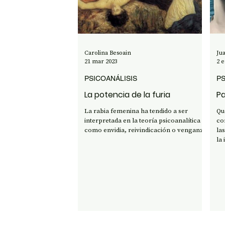
OPINIÓN
50 AÑOS DEL GOLPE
CI
Carolina Besoain
Ju
21 mar 2023
2 
PSICOANÁLISIS
PS
La potencia de la furia
Pa
La rabia femenina ha tendido a ser
Qué
interpretada en la teoría psicoanalítica
co
como envidia, reivindicación o venganza
la
la 