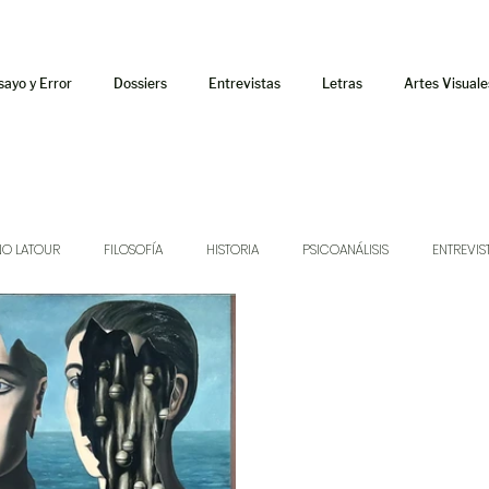
sayo y Error
Dossiers
Entrevistas
Letras
Artes Visuale
NO LATOUR
FILOSOFÍA
HISTORIA
PSICOANÁLISIS
ENTREVIS
SONIDOS
MÚSICA
JUKEBOX
TALLERES Y CURSOS
AUDIOT
ORÁCULO
AFUERISMOS
POESÍA
ENSAYO
DOSSIER NO