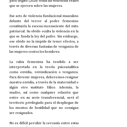
para Segato (2020) todas las violencias reales 
que se ejercen sobre las mujeres. 
Ese acto de violencia fundacional masculino 
delante del terror al poder femenino 
constituiría la escena inconsciente del mito 
patriarcal. Su olvido oculta la violencia en la 
que se funda la ley del padre. Sin embargo, 
ese olvido no la impide de tener efectos, a 
través de diversas fantasías de venganza de 
las mujeres contra los hombres. 
La rabia femenina ha tendido a ser 
interpretada en la teoría psicoanalítica 
como envidia, reivindicación o venganza. 
Para devenir mujeres, deberemos resignar 
nuestra envidia, a través de la maternidad o 
algún otro sustituto fálico. Además, la 
madre, así como cualquier relación que 
entre en su serie transferencial, será el 
territorio privilegiado para el despliegue de 
los montos de hostilidad que no consigan 
ser resignados. 
No es difícil percibir la cercanía entre estas 