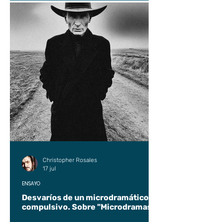
Christopher Rosales
17 jul
ENSAYO
Desvaríos de un microdramático
compulsivo. Sobre "Microdramas".