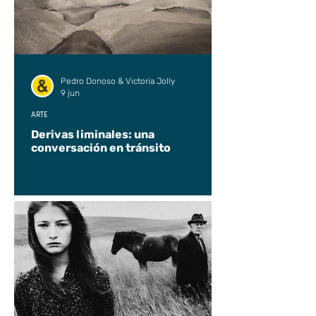
Pedro Donoso & Victoria Jolly
9 jun
ARTE
Derivas liminales: una
conversación en tránsito