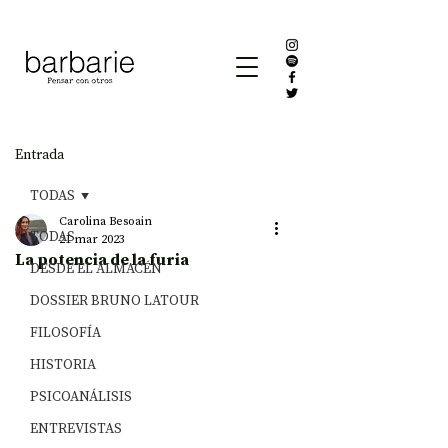
Entrada
TODAS
Carolina Besoain
TODAS
21 mar 2023
La potencia de la furia
DESDE EL ALMACÉN
DOSSIER BRUNO LATOUR
FILOSOFÍA
HISTORIA
PSICOANÁLISIS
ENTREVISTAS