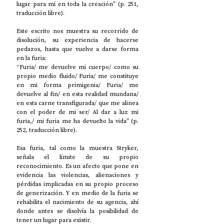
lugar para mí en toda la creación” (p. 251, 
traducción libre). 
Este escrito nos muestra su recorrido de 
disolución, su experiencia de hacerse 
pedazos, hasta que vuelve a darse forma 
en la furia: 
“Furia/ me devuelve mi cuerpo/ como su 
propio medio fluido/ Furia/ me constituye 
en mi forma primigenia/ Furia/ me 
devuelve al fin/ en esta realidad mundana/ 
en esta carne transfigurada/ que me alinea 
con el poder de mi ser/ Al dar a luz mi 
furia,/ mi furia me ha devuelto la vida” (p. 
252, traducción libre). 
Esa furia, tal como la muestra Stryker, 
señala el límite de su propio 
reconocimiento. Es un afecto que pone en 
evidencia las violencias, alienaciones y 
pérdidas implicadas en su propio proceso 
de generización. Y en medio de la furia se 
rehabilita el nacimiento de su agencia, ahí 
donde antes se disolvía la posibilidad de 
tener un lugar para existir.