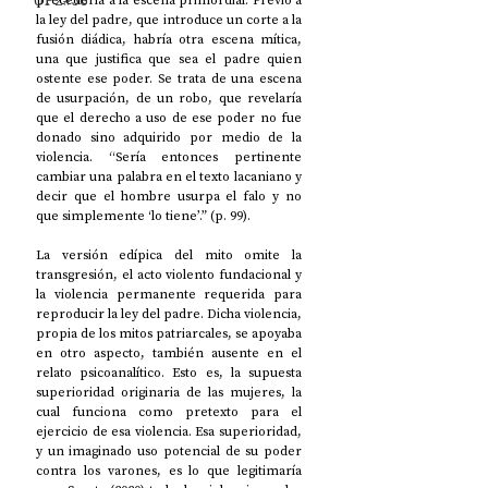
UP2#36
precedería a la escena primordial. Previo a 
la ley del padre, que introduce un corte a la 
fusión diádica, habría otra escena mítica, 
una que justifica que sea el padre quien 
ostente ese poder. Se trata de una escena 
de usurpación, de un robo, que revelaría 
que el derecho a uso de ese poder no fue 
donado sino adquirido por medio de la 
violencia. “Sería entonces pertinente 
cambiar una palabra en el texto lacaniano y 
decir que el hombre usurpa el falo y no 
que simplemente ‘lo tiene’.” (p. 99). 
La versión edípica del mito omite la 
transgresión, el acto violento fundacional y 
la violencia permanente requerida para 
reproducir la ley del padre. Dicha violencia, 
propia de los mitos patriarcales, se apoyaba 
en otro aspecto, también ausente en el 
relato psicoanalítico. Esto es, la supuesta 
superioridad originaria de las mujeres, la 
cual funciona como pretexto para el 
ejercicio de esa violencia. Esa superioridad, 
y un imaginado uso potencial de su poder 
contra los varones, es lo que legitimaría 