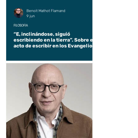
Benoit Mathot Flamand
9 jun
FILOSOFÍA
“E, inclinándose, siguió
escribiendo en la tierra”. Sobre el
acto de escribir en los Evangelios.