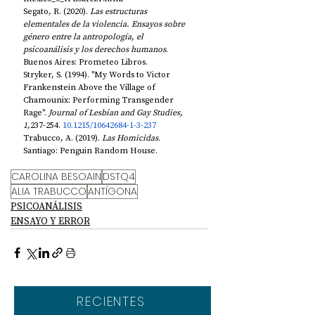
Segato, R. (2020). 
Las estructuras 
elementales de la violencia. Ensayos sobre 
género entre la antropología, el 
psicoanálisis y los derechos humanos
. 
Buenos Aires: Prometeo Libros.
Stryker, S. (1994). "My Words to Victor 
Frankenstein Above the Village of 
Chamounix: Performing Transgender 
Rage". 
Journal of Lesbian and Gay Studies, 
1
,237-254. 
10.1215/10642684-1-3-237
Trabucco, A. (2019). 
Las Homicidas
. 
Santiago: Penguin Random House.
CAROLINA BESOAIN
DSTQ4
ALIA TRABUCCO
ANTÍGONA
PSICOANÁLISIS
ENSAYO Y ERROR
RECIENTES