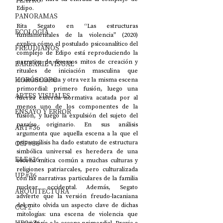
TEATRO
Edipo. 
PANORAMAS
Rita Segato en “Las estructuras 
ECOLOGÍA
fundamentales de la violencia” (2020) 
explica cómo el postulado psicoanalítico del 
FREUDIANOS
complejo de Edipo está reproduciendo la 
narrativa de diversos mitos de creación y 
BARBARIE VISUAL
rituales de iniciación masculina que 
HORÓSCOPO
dramatizan una y otra vez la misma escena 
primordial: primero fusión, luego una 
ARTES VISUALES
fuerza externa normativa acatada por al 
menos uno de los componentes de la 
ENSAYO Y ERROR
fusión, y luego la expulsión del sujeto del 
paraíso originario. En sus análisis 
ART#36
argumenta que aquella escena a la que el 
CCF#36
psicoanálisis ha dado estatuto de estructura 
simbólica universal es heredera de una 
E&E#36
escena mítica común a muchas culturas y 
religiones patriarcales, pero culturalizada 
UP#36
con las narrativas particulares de la familia 
nuclear occidental. Además, Segato 
ARQUITECTURA
advierte que la versión freudo-lacaniana 
del mito olvida un aspecto clave de dichas 
CCF2
mitologías: una escena de violencia que 