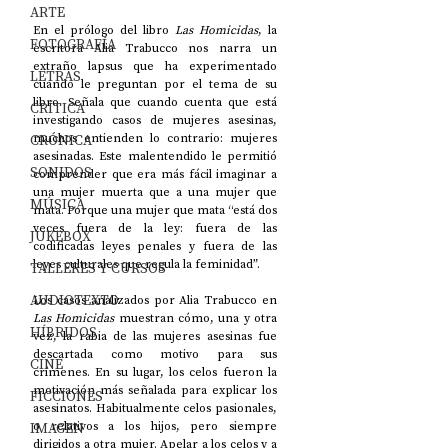
ARTE
En el prólogo del libro 
Las Homicidas
, la 
FOTOGRAFÍA
escritora Alia Trabucco nos narra un 
extraño lapsus que ha experimentado 
LETRAS
cuando le preguntan por el tema de su 
libro. Señala que cuando cuenta que está 
CRÍTICA
investigando casos de mujeres asesinas, 
CRÓNICA
muchos entienden lo contrario: mujeres 
asesinadas. Este malentendido le permitió 
SONIDOS
comprender que era más fácil imaginar a 
una mujer muerta que a una mujer que 
MÚSICA
mata. Porque una mujer que mata “está dos 
veces fuera de la ley: fuera de las 
JUKEBOX
codificadas leyes penales y fuera de las 
leyes culturales que regula la feminidad”. 
TALLERES Y CURSOS
AUDIOTEXTO
Los casos analizados por Alia Trabucco en 
Las Homicidas
 muestran cómo, una y otra 
HÍBRIDOS
vez, la rabia de las mujeres asesinas fue 
descartada como motivo para sus 
CINE
crímenes. En su lugar, los celos fueron la 
motivación más señalada para explicar los 
FICCIONES
asesinatos. Habitualmente celos pasionales, 
IMAGEN
o relativos a los hijos, pero siempre 
dirigidos a otra mujer. Apelar a los celos y a 