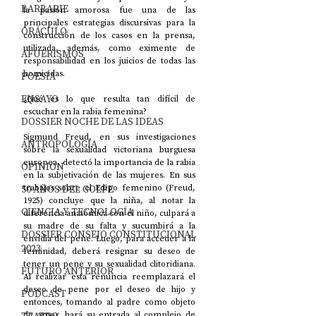
BARBARIE
la pasión amorosa fue una de las 
principales estrategias discursivas para la 
ORÁCULO
construcción de los casos en la prensa, 
utilizada, además, como eximente de 
AFUERISMOS
responsabilidad en los juicios de todas las 
homicidas. 
POESÍA
ENSAYO
¿Qué es lo que resulta tan difícil de 
escuchar en la rabia femenina?
DOSSIER NOCHE DE LAS IDEAS
Sigmund Freud, en sus investigaciones 
ANTROPOLOGÍA
sobre la sexualidad victoriana burguesa 
europea, detectó la importancia de la rabia 
OPINIÓN
en la subjetivación de las mujeres. En sus 
50 AÑOS DEL GOLPE
trabajos sobre el Edipo femenino (Freud, 
1925) concluye que la niña, al notar la 
CIENCIA Y TECNOLOGÍA
diferencia anatómica con el niño, culpará a 
su madre de su falta y sucumbirá a la 
DOSSIER CONSEJO CONSTITUCIONAL
envidia del pene. Luego, para acceder a la 
2023
feminidad, deberá resignar su deseo de 
tener un pene y su sexualidad clitoridiana. 
FUTURO ANTERIOR
Al realizar esta renuncia reemplazará el 
deseo de pene por el deseo de hijo y 
PODCAST
entonces, tomando al padre como objeto 
de amor, hará su entrada al complejo de 