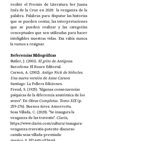
recibir el Premio de Literatura Sor Juana 
Inés de la Cruz en 2020:  la venganza de la 
palabra. Palabras para disputar las historias 
que se pueden contar, las interpretaciones 
que se pueden realizar y las categorías 
conceptuales que son utilizadas para hacer 
inteligibles nuestras vidas. Esa rabia nunca 
la vamos a resignar.
Referencias Bibliográficas
​​Butler, J. (2001). 
El grito de Antígona
. 
Barcelona: El Roure Editorial.
Carson, A. (2002). 
Antigo Nick de Sófocles. 
Una nueva versión de Anne Carson
. 
Santiago: La Pollera Ediciones.
Freud, S. (1925). "Algunas consecuencias 
psíquicas de la diferencia anatómica de los 
sexos". En 
Obras Completas. Tomo XIX
 (p. 
259-276). Buenos Aires: Amorrortu.
Sosa Villada, C. (2020). "Se inaugura la 
venganza de las travestis". 
Clarín
, 
https://www.clarin.com/cultura/-inaugura-
venganza-travestis-potente-discurso-
camila-sosa-villada-premiada-
mexico_0_fFL6aYczF.html