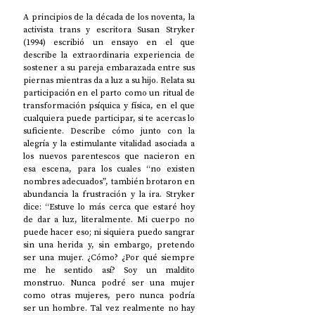
A principios de la década de los noventa, la 
activista trans y escritora Susan Stryker 
(1994) escribió un ensayo en el que 
describe la extraordinaria experiencia de 
sostener a su pareja embarazada entre sus 
piernas mientras da a luz a su hijo. Relata su 
participación en el parto como un ritual de 
transformación psíquica y física, en el que 
cualquiera puede participar, si te acercas lo 
suficiente. Describe cómo junto con la 
alegría y la estimulante vitalidad asociada a 
los nuevos parentescos que nacieron en 
esa escena, para los cuales “no existen 
nombres adecuados”, también brotaron en 
abundancia la frustración y la ira. Stryker 
dice: “Estuve lo más cerca que estaré hoy 
de dar a luz, literalmente. Mi cuerpo no 
puede hacer eso; ni siquiera puedo sangrar 
sin una herida y, sin embargo, pretendo 
ser una mujer. ¿Cómo? ¿Por qué siempre 
me he sentido así? Soy un maldito 
monstruo. Nunca podré ser una mujer 
como otras mujeres, pero nunca podría 
ser un hombre. Tal vez realmente no hay 