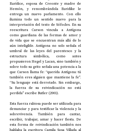
Eurídice, esposa de Creonte y madre de 
Hemón, y renombrándola Euridike le 
entrega un nuevo parlamento. Con ello 
ilumina todo un sentido nuevo para la 
interpretación del texto de Sófocles. En su 
reescritura Carson vincula a Antígona 
como guardiana de las formas de amor y 
de vida que se encuentran más allá de lo 
aún inteligible. Antígona no solo señala el 
umbral de las leyes del parentesco y la 
estructura simbólica, como antes 
propusieron Hegel y Lacan, sino también y 
sobre todo su grito señala una potencia a la 
que Carson llama fe: “querida Antígona: tú 
también eres alguien que mantiene la fe”. 
“Su lenguaje está derrotado. Sin embargo, 
la fuerza de su reivindicación no está 
perdida” escribe Butler (2001). 
Esta fuerza rabiosa puede ser utilizada para 
denunciar y para testificar la violencia y la 
sobrevivencia. También para cantar, 
escribir, trabajar, amar y hacer fiesta. De 
esta forma de reivindicación también nos 
hablaba la escritora Camila Sosa Villada al 