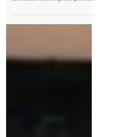
Disfruto hacer la clase de la pregunta por el
arte. Ante esa pregunta inicial, ¿qué es arte?,
mis estudiantes suelen responder que es una
forma de expresión, un canal a través del cual
una persona transmite sus emociones.
Aparece ahí la idea de un mensaje que
debemos decodificar. Por eso nos
desesperamos cuando no entendemos lo que
tenemos delante y quisiéramos preguntarle al
autor o autora qué quiere decirnos. Pero es
justamente sobre esa desesperación donde
debemos poner el