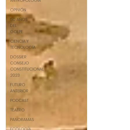
ANTROPOLOGÍA
OPINIÓN
50 AÑOS
DEL
GOLPE
CIENCIA Y
TECNOLOGÍA
DOSSIER
CONSEJO
CONSTITUCIONAL
2023
FUTURO
ANTERIOR
PODCAST
TEATRO
PANORAMAS
ECOLOGÍA