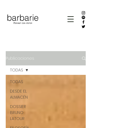
Publicaciones
TODAS
TODAS
DESDE EL
ALMACÉN
DOSSIER
BRUNO
LATOUR