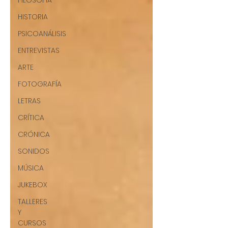
FILOSOFÍA
HISTORIA
PSICOANÁLISIS
ENTREVISTAS
ARTE
FOTOGRAFÍA
LETRAS
CRÍTICA
CRÓNICA
SONIDOS
MÚSICA
JUKEBOX
TALLERES
Y
CURSOS