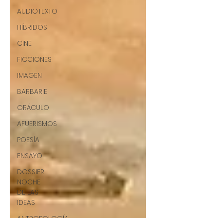
AUDIOTEXTO
HÍBRIDOS
CINE
FICCIONES
IMAGEN
BARBARIE
ORÁCULO
AFUERISMOS
POESÍA
ENSAYO
DOSSIER
NOCHE
DE LAS
IDEAS