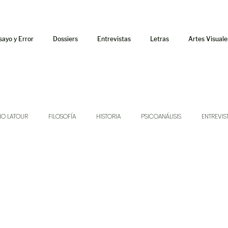
sayo y Error
Dossiers
Entrevistas
Letras
Artes Visuale
NO LATOUR
FILOSOFÍA
HISTORIA
PSICOANÁLISIS
ENTREVIS
SONIDOS
MÚSICA
JUKEBOX
TALLERES Y CURSOS
AUDIOT
ORÁCULO
AFUERISMOS
POESÍA
ENSAYO
DOSSIER NO