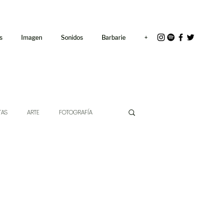
<link rel="icon"
href="/path/to/favicon.ico">
s
Imagen
Sonidos
Barbarie
+
TAS
ARTE
FOTOGRAFÍA
EXTO
HÍBRIDOS
CINE
CHE DE LAS IDEAS
ANTROPOLOGÍA