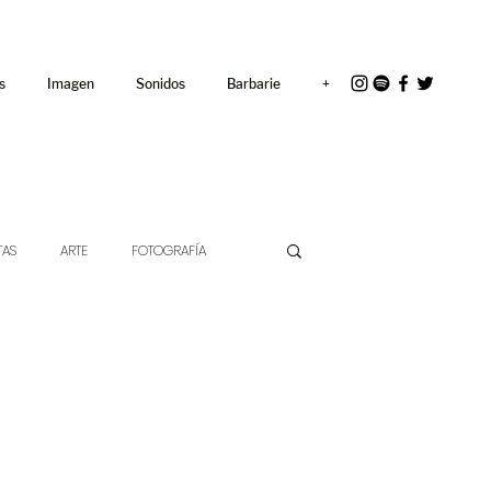
<link rel="icon"
href="/path/to/favicon.ico">
s
Imagen
Sonidos
Barbarie
+
TAS
ARTE
FOTOGRAFÍA
EXTO
HÍBRIDOS
CINE
CHE DE LAS IDEAS
ANTROPOLOGÍA