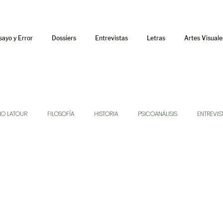
sayo y Error
Dossiers
Entrevistas
Letras
Artes Visuale
NO LATOUR
FILOSOFÍA
HISTORIA
PSICOANÁLISIS
ENTREVIS
SONIDOS
MÚSICA
JUKEBOX
TALLERES Y CURSOS
AUDIOT
ORÁCULO
AFUERISMOS
POESÍA
ENSAYO
DOSSIER NO