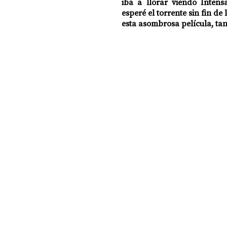
iba a llorar viendo Intens
esperé el torrente sin fin d
esta asombrosa película, tan
DOSSIER NOCHE DE LAS IDEAS
ANTR
CIENCIA Y TECNOLOGÍA