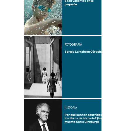
Sean valientes en lo
pequeño
FOTOGRAFÍA
Sergio Larraín en Córdoba
HISTORIA
Por qué son tan aburridos
los libros de historia? (Ha
muerto Carlo Ginzburg)