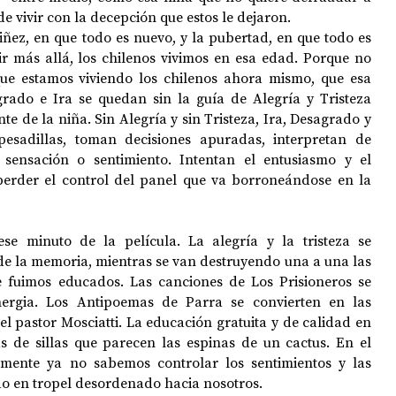
e vivir con la decepción que estos le dejaron.
iñez, en que todo es nuevo, y la pubertad, en que todo es 
ir más allá, los chilenos vivimos en esa edad. Porque no 
e estamos viviendo los chilenos ahora mismo, que esa 
ado e Ira se quedan sin la guía de Alegría y Tristeza 
e de la niña. Sin Alegría y sin Tristeza, Ira, Desagrado y 
esadillas, toman decisiones apuradas, interpretan de 
sensación o sentimiento. Intentan el entusiasmo y el 
perder el control del panel que va borroneándose en la 
e minuto de la película. La alegría y la tristeza se 
de la memoria, mientras se van destruyendo una a una las 
e fuimos educados. Las canciones de Los Prisioneros se 
ergia. Los Antipoemas de Parra se convierten en las 
el pastor Mosciatti. La educación gratuita y de calidad en 
 de sillas que parecen las espinas de un cactus. En el 
 mente ya no sabemos controlar los sentimientos y las 
o en tropel desordenado hacia nosotros.