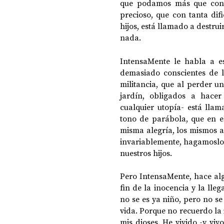
que podamos más que conte
precioso, que con tanta dif
hijos, está llamado a destru
nada.
IntensaMente le habla a e
demasiado conscientes de l
militancia, que al perder un
jardín, obligados a hacer
cualquier utopía- está llam
tono de parábola, que en e
misma alegría, los mismos a
invariablemente, hagamoslo
nuestros hijos.
Pero IntensaMente, hace alg
fin de la inocencia y la lle
no se es ya niño, pero no se
vida. Porque no recuerdo la 
mis dioses. He vivido -y vi