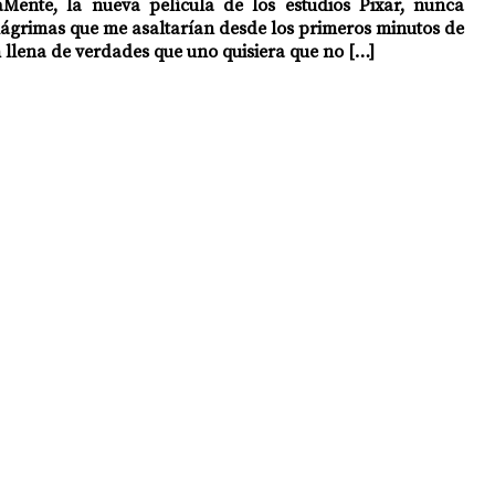
aMente, la nueva película de los estudios Pixar, nunca 
e lágrimas que me asaltarían desde los primeros minutos de 
 llena de verdades que uno quisiera que no […]
OPOLOGÍA
OPINIÓN
50 AÑOS DEL GOLPE