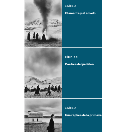
CRÍTICA
El amante y el amado
HÍBRIDOS
Poética del pedaleo
CRÍTICA
Una réplica de la primavera