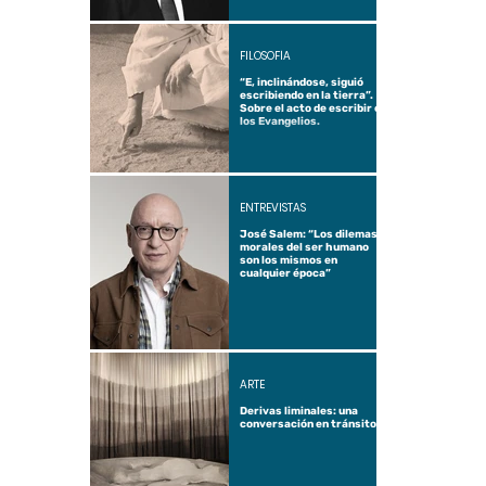
FILOSOFÍA
“E, inclinándose, siguió
escribiendo en la tierra”.
Sobre el acto de escribir en
los Evangelios.
ENTREVISTAS
José Salem: “Los dilemas
morales del ser humano
son los mismos en
cualquier época”
ARTE
Derivas liminales: una
conversación en tránsito