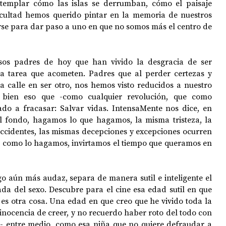
mplar cómo las islas se derrumban, cómo el paisaje 
icultad hemos querido pintar en la memoria de nuestros 
irse para dar paso a uno en que no somos más el centro de 
sos padres de hoy que han vivido la desgracia de ser 
a tarea que acometen. Padres que al perder certezas y 
a calle en ser otro, nos hemos visto reducidos a nuestro 
 bien eso que -como cualquier revolución, que como 
ado a fracasar: Salvar vidas. IntensaMente nos dice, en 
l fondo, hagamos lo que hagamos, la misma tristeza, la 
ccidentes, las mismas decepciones y excepciones ocurren 
 como lo hagamos, invirtamos el tiempo que queramos en 
o aún más audaz, separa de manera sutil e inteligente el 
gada del sexo. Descubre para el cine esa edad sutil en que 
 es otra cosa. Una edad en que creo que he vivido toda la 
inocencia de creer, y no recuerdo haber roto del todo con 
vo- entre medio, como esa niña que no quiere defraudar a 