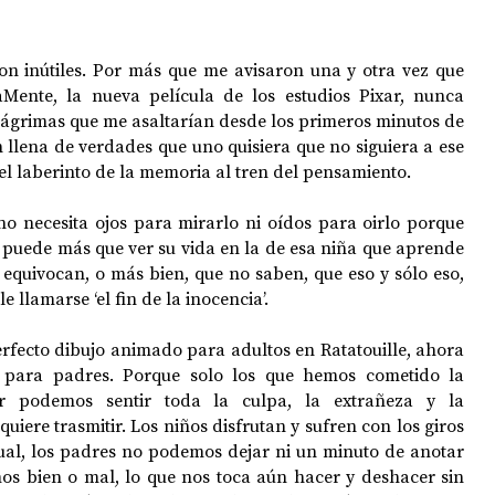
on inútiles. Por más que me avisaron una y otra vez que 
aMente, la nueva película de los estudios Pixar, nunca 
e lágrimas que me asaltarían desde los primeros minutos de 
 llena de verdades que uno quisiera que no siguiera a ese 
el laberinto de la memoria al tren del pensamiento.
no necesita ojos para mirarlo ni oídos para oirlo porque 
 puede más que ver su vida en la de esa niña que aprende 
equivocan, o más bien, que no saben, que eso y sólo eso, 
llamarse ‘el fin de la inocencia’.
rfecto dibujo animado para adultos en Ratatouille, ahora 
 para padres. Porque solo los que hemos cometido la 
 podemos sentir toda la culpa, la extrañeza y la 
uiere trasmitir. Los niños disfrutan y sufren con los giros 
sual, los padres no podemos dejar ni un minuto de anotar 
mos bien o mal, lo que nos toca aún hacer y deshacer sin 