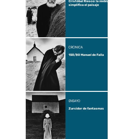
Cristóbal Riesco: la niebla
simplifica el paisaje
CRÓNICA
150/80 Manuel de Falla
ENSAYO
Zurcidor de fantasmas