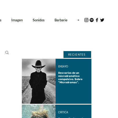
<link rel="icon"
href="/path/to/favicon.ico">
s
Imagen
Sonidos
Barbarie
+
RECIENTES
ENSAYO
Desvaríos de un
microdramático
compulsivo. Sobre
"Microdramas".
CRÍTICA