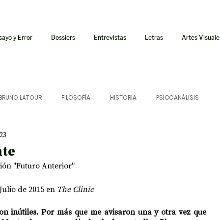
sayo y Error
Dossiers
Entrevistas
Letras
Artes Visuale
BRUNO LATOUR
FILOSOFÍA
HISTORIA
PSICOANÁLISIS
23
ÍA
LETRAS
CRÍTICA
CRÓNICA
SONIDOS
nte
ión "Futuro Anterior"
 CURSOS
AUDIOTEXTO
HÍBRIDOS
CINE
FICCIONES
ulio de 2015 en 
The Clinic
on inútiles. Por más que me avisaron una y otra vez que 
AFUERISMOS
POESÍA
ENSAYO