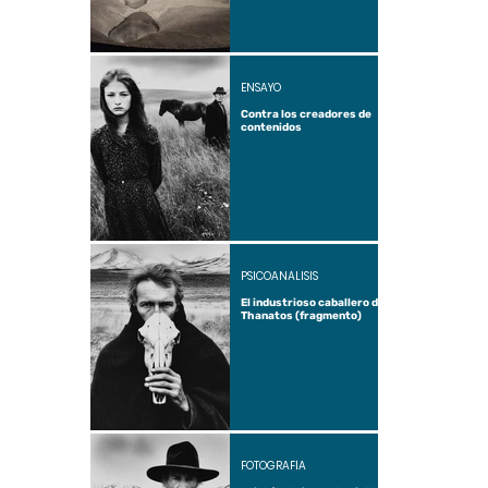
ENSAYO
Contra los creadores de
contenidos
PSICOANÁLISIS
El industrioso caballero de
Thanatos (fragmento)
FOTOGRAFÍA