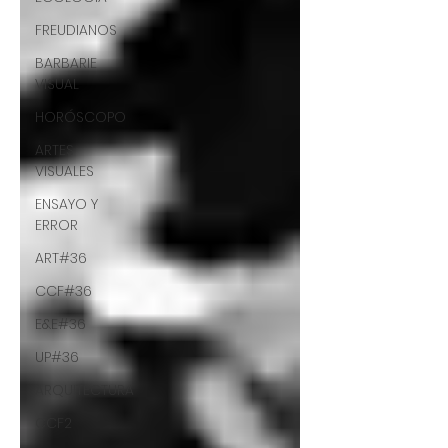
FREUDIANOS
BARBARIE
VISUAL
HORÓSCOPO
ARTES
VISUALES
ENSAYO Y
ERROR
ART#36
CCF#36
E&E#36
UP#36
ARQUITECTURA
CCF2