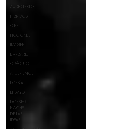
AUDIOTEXTO
HÍBRIDOS
CINE
FICCIONES
IMAGEN
BARBARIE
ORÁCULO
AFUERISMOS
POESÍA
ENSAYO
DOSSIER
NOCHE
DE LAS
IDEAS