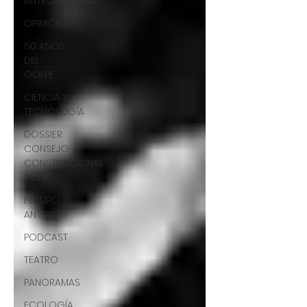
ANTROPOLOGÍA
OPINIÓN
50 AÑOS
DEL
GOLPE
CIENCIA Y
TECNOLOGÍA
DOSSIER
CONSEJO
CONSTITUCIONAL
2023
FUTURO
ANTERIOR
PODCAST
TEATRO
PANORAMAS
ECOLOGÍA