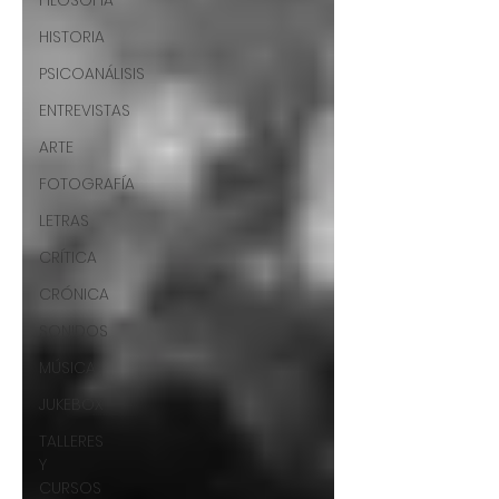
FILOSOFÍA
HISTORIA
PSICOANÁLISIS
ENTREVISTAS
ARTE
FOTOGRAFÍA
LETRAS
CRÍTICA
CRÓNICA
SONIDOS
MÚSICA
JUKEBOX
TALLERES
Y
CURSOS