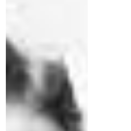
Chile, la que había sido la colonia y luego la
república más pobre, remota y menos
poblada de Sudamérica, experimenta una
transformación de