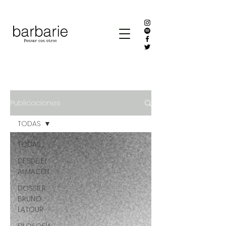
Publicaciones
TODAS
TODAS
DESDE EL
ALMACÉN
DOSSIER
BRUNO
LATOUR