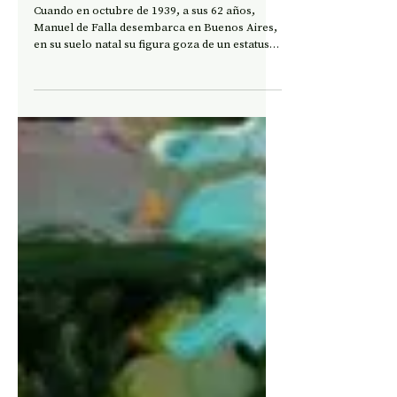
CRÓNICA
150/80 Manuel de Falla
Cuando en octubre de 1939, a sus 62 años,
Manuel de Falla desembarca en Buenos Aires,
en su suelo natal su figura goza de un estatus
superior, único. La guerra, que ha fracturado a
su patria, España, viene de terminar hace
apenas unos pocos meses y su onda expansiva
ha cobrado víctimas con voracidad
descarnada.