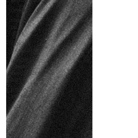
ANTROPOLOGÍA
OPINIÓN
50 AÑOS
DEL
GOLPE
CIENCIA Y
TECNOLOGÍA
DOSSIER
CONSEJO
CONSTITUCIONAL
2023
FUTURO
ANTERIOR
PODCAST
TEATRO
PANORAMAS
ECOLOGÍA