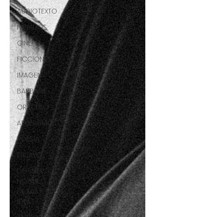
AUDIOTEXTO
HÍBRIDOS
CINE
FICCIONES
IMAGEN
BARBARIE
ORÁCULO
AFUERISMOS
POESÍA
ENSAYO
DOSSIER
NOCHE
DE LAS
IDEAS