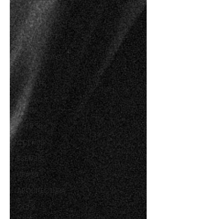
FREUDIANOS
BARBARIE
VISUAL
HORÓSCOPO
ARTES
VISUALES
ENSAYO Y
ERROR
ART#36
CCF#36
E&E#36
UP#36
ARQUITECTURA
CCF2