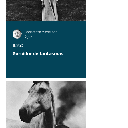
Constanza Michelson
9 jun
ENSAYO
Zurcidor de fantasmas