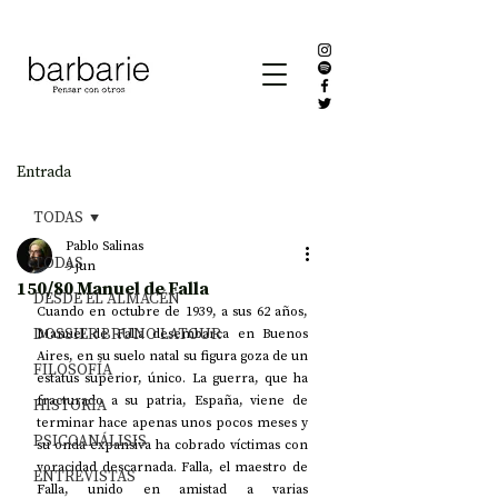
Entrada
TODAS
Pablo Salinas
TODAS
9 jun
150/80 Manuel de Falla
DESDE EL ALMACÉN
Cuando en octubre de 1939, a sus 62 años, 
DOSSIER BRUNO LATOUR
Manuel de Falla desembarca en Buenos 
Aires, en su suelo natal su figura goza de un 
FILOSOFÍA
estatus superior, único. La guerra, que ha 
fracturado a su patria, España, viene de 
HISTORIA
terminar hace apenas unos pocos meses y 
PSICOANÁLISIS
su onda expansiva ha cobrado víctimas con 
voracidad descarnada. Falla, el maestro de 
ENTREVISTAS
Falla, unido en amistad a varias 