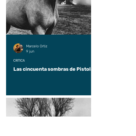
Marcelo Ortiz
9 jun
CRÍTICA
Las cincuenta sombras de Pistolas