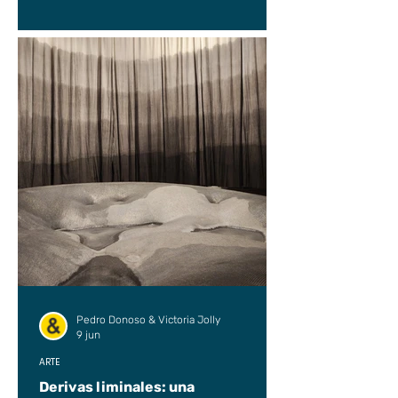
Pedro Donoso & Victoria Jolly
9 jun
ARTE
Derivas liminales: una