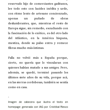
reservado hijo de comerciantes gaditanos, 
lee todo esto con lucidez inédita y urde, 
con ritmo lento de artesano concienzudo, 
apenas un puñado de obras 
deslumbrantes, que, mientras el resto de 
Europa sigue, sin remedio, escuchando con 
la fascinación de lo exótico, es del otro lado 
del Atlántico, en la América hispana, 
mestiza, donde su pulso entra y remece 
fibras mucho más íntimas.
Falla no volvió más a España porque, 
cierto, no quería que lo vincularan con 
quienes habían matado a sus amigos. Pero, 
además, se quedó, terminó pasando los 
últimos siete años de su vida, porque acá, 
en las sierras cordobesas, también se sentía 
como en casa. 
-
Imagen de cabecera que ilustra el texto en 
homepage: generada con IAG por Cristóbal Riesco 