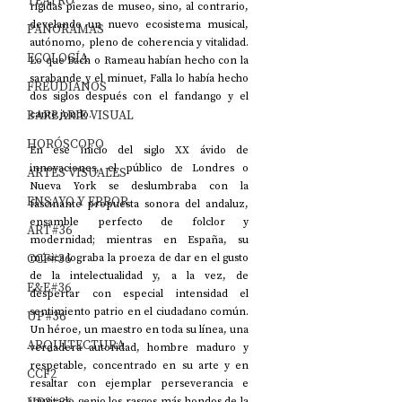
TEATRO
rígidas piezas de museo, sino, al contrario, 
develando un nuevo ecosistema musical, 
PANORAMAS
autónomo, pleno de coherencia y vitalidad. 
ECOLOGÍA
Lo que Bach o Rameau habían hecho con la 
sarabande y el minuet, Falla lo había hecho 
FREUDIANOS
dos siglos después con el fandango y el 
BARBARIE VISUAL
cante jondo.
HORÓSCOPO
En ese inicio del siglo XX ávido de 
innovaciones, el público de Londres o 
ARTES VISUALES
Nueva York se deslumbraba con la 
ENSAYO Y ERROR
fascinante propuesta sonora del andaluz, 
ensamble perfecto de folclor y 
ART#36
modernidad; mientras en España, su 
CCF#36
música lograba la proeza de dar en el gusto 
de la intelectualidad y, a la vez, de 
E&E#36
despertar con especial intensidad el 
sentimiento patrio en el ciudadano común. 
UP#36
Un héroe, un maestro en toda su línea, una 
ARQUITECTURA
verdadera autoridad, hombre maduro y 
respetable, concentrado en su arte y en 
CCF2
resaltar con ejemplar perseverancia e 
inusitado genio los rasgos más hondos de la 