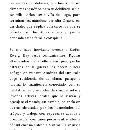
las sierras cordobesas, en busca de un 
clima más benéfico para su debilitada salud. 
De Villa Carlos Paz a Villa del Lago, para 
terminar asentándose en Alta Gracia, en 
un chalet que replica con calco los que se 
levantan en los Alpes suizos y que le 
arrienda a una familia conspicua. 
Se me hace inevitable evocar a Stefan 
Zweig. Hay vasos comunicantes. Figuras 
altas, ambas, de la cultura europea, que los 
estragos de la guerra los hacen buscar 
refugio en nuestra América del Sur. Falla 
elige residencia donde clima, paisaje e 
idioma lo mantienen conectado con su 
hábitat nativo y se rodea de compatriotas y 
jóvenes artistas locales que lo visitan y 
agasajan; el vienés, en cambio, se ancla en 
tierras abrasadas por las humedades del 
trópico y dialoga con esperanza abatida y 
crepuscular con unos pocos -entre ellos la 
cónsul chilena Gabriela Mistral-. La angustia 