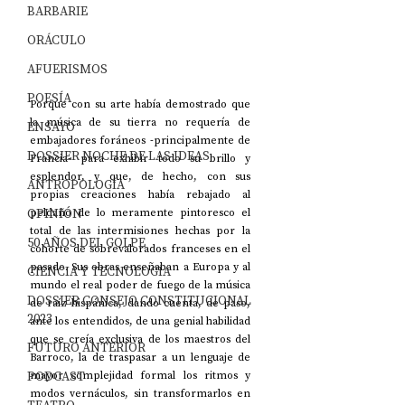
BARBARIE
ORÁCULO
AFUERISMOS
POESÍA
Porque con su arte había demostrado que 
la música de su tierra no requería de 
ENSAYO
embajadores foráneos -principalmente de 
DOSSIER NOCHE DE LAS IDEAS
Francia- para exhibir todo su brillo y 
esplendor, y que, de hecho, con sus 
ANTROPOLOGÍA
propias creaciones había rebajado al 
OPINIÓN
peldaño de lo meramente pintoresco el 
total de las intermisiones hechas por la 
50 AÑOS DEL GOLPE
cohorte de sobrevalorados franceses en el 
pasado. Sus obras enseñaban a Europa y al 
CIENCIA Y TECNOLOGÍA
mundo el real poder de fuego de la música 
DOSSIER CONSEJO CONSTITUCIONAL
de raíz hispánica, dando cuenta, de paso, 
2023
ante los entendidos, de una genial habilidad 
que se creía exclusiva de los maestros del 
FUTURO ANTERIOR
Barroco, la de traspasar a un lenguaje de 
PODCAST
mayor complejidad formal los ritmos y 
modos vernáculos, sin transformarlos en 