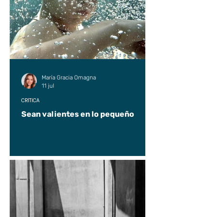
María Gracia Omagna
11 jul
CRÍTICA
Sean valientes en lo pequeño