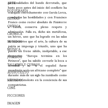
ARTE
personalidades del bando derrotado, que 
hasta poco antes del inicio del conflicto ha 
FOTOGRAFÍA
trabajado estrechamente con García Lorca, 
concluidas las hostilidades y con Francisco 
LETRAS
Franco como rector absoluto de Finisterre 
CRÍTICA
a Tarifa, conserva pleno respeto y 
admiración. Falla es, dicho sin metáforas, 
CRÓNICA
un héroe, uno que ha logrado en las salas 
SONIDOS
de conciertos que el arte, la cultura de su 
patria se imponga y triunfe, uno que ha 
MÚSICA
puesto un freno nítido, inobjetable, a ese 
despectivo “Europa termina en los 
JUKEBOX
Pirineos”, que ha sabido cerrarle la boca a 
TALLERES Y CURSOS
Stendhal y su “si el español fuese 
musulmán sería un africano completo” que 
AUDIOTEXTO
durante más de un siglo ha zumbado como 
HÍBRIDOS
un insecto molesto en la conciencia de sus 
compatriotas. 
CINE
FICCIONES
IMAGEN