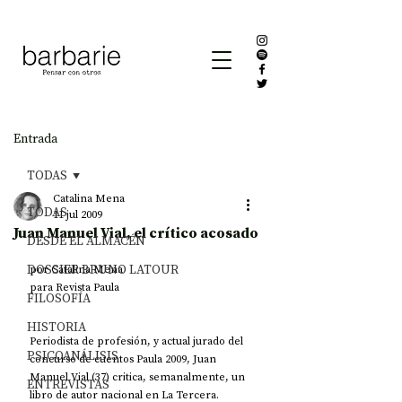
Entrada
TODAS
Catalina Mena
TODAS
11 jul 2009
Juan Manuel Vial, el crítico acosado
DESDE EL ALMACÉN
DOSSIER BRUNO LATOUR
por Catalina Mena 
para Revista Paula
FILOSOFÍA
HISTORIA
Periodista de profesión, y actual jurado del 
PSICOANÁLISIS
concurso de cuentos Paula 2009, Juan 
Manuel Vial (37) critica, semanalmente, un 
ENTREVISTAS
libro de autor nacional en La Tercera. 