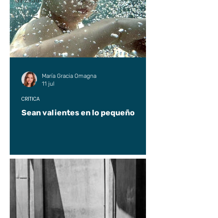
UP2#36
María Gracia Omagna
11 jul
CRÍTICA
Sean valientes en lo pequeño