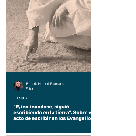
Benoit Mathot Flamand
9 jun
FILOSOFÍA
“E, inclinándose, siguió
escribiendo en la tierra”. Sobre el
acto de escribir en los Evangelios.