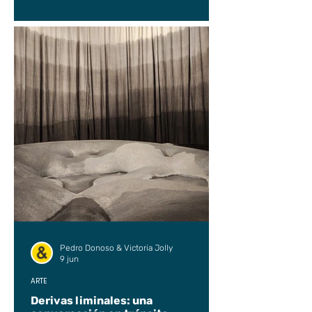
Pedro Donoso & Victoria Jolly
9 jun
ARTE
Derivas liminales: una