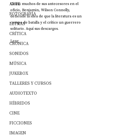
ARTE
Como muchos de sus antecesores en el 
oficio, Benjamin, Wilson Connolly, 
FOTOGRAFÍA
defiende la idea de que la literatura es un 
campo de batalla y el crítico un guerrero 
LETRAS
solitario. Aquí sus descargos.
CRÍTICA
Leer
CRÓNICA
SONIDOS
MÚSICA
JUKEBOX
TALLERES Y CURSOS
AUDIOTEXTO
HÍBRIDOS
CINE
FICCIONES
IMAGEN