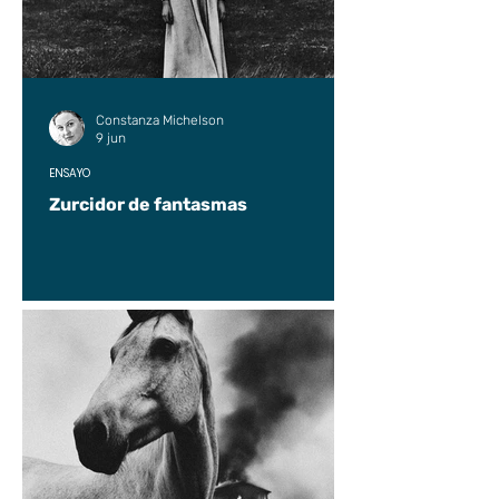
Constanza Michelson
9 jun
ENSAYO
Zurcidor de fantasmas