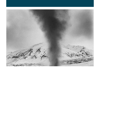
Diego Rossi
9 jun
CRÍTICA
El amante y el amado