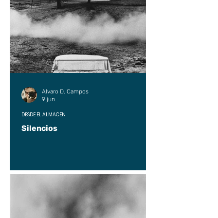
Alvaro D. Campos
9 jun
DESDE EL ALMACÉN
Silencios