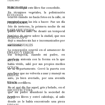
TEATRO
PANORAMAS
El día en el que este libro fue concebido.
En términos vegetales, la polinización 
ECOLOGÍA
ocurrió cuando no hacía fotos en la calle, ni 
imaginaba que las iría a hacer. Fue un día 
FREUDIANOS
frío de invierno, la primera noche de mi 
BARBARIE VISUAL
padre en un asilo. Se desató un temporal 
histórico de nieve sobre la ciudad, que nos 
HORÓSCOPO
dejó a muchos sin luz e incomunicados por 
ARTES VISUALES
varios días.
La concepción ocurrió en el amanecer de 
ENSAYO Y ERROR
ese temporal, cuando mi padre, en 
perfecta sintonía con la forma en la que 
ART#36
había vivido, salió por sus propios medios 
CCF#36
de su departamento. Cerró la puerta con 
una llave que no volvería a usar y manejó su 
E&E#36
auto, ya bien averiado, por una avenida 
UP#36
hacia la cordillera.
No sé qué día fue aquel, gris y helado, en el 
ARQUITECTURA
que mi padre abandonó la sociedad de 
hombres libres y entró cabizbajo, al asilo 
CCF2
donde yo le había encontrado una pieza 