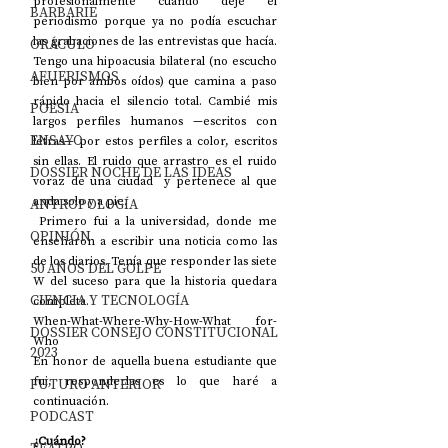
profesionalmente cuando dejé el 
BARBARIE
periodismo porque ya no podía escuchar 
las grabaciones de las entrevistas que hacía. 
ORÁCULO
Tengo una hipoacusia bilateral (no escucho 
AFUERISMOS
bien por ambos oídos) que camina a paso 
rápido hacia el silencio total. Cambié mis 
POESÍA
largos perfiles humanos —escritos con 
ENSAYO
letras— por estos perfiles a color, escritos 
sin ellas. El ruido que arrastro es el ruido 
DOSSIER NOCHE DE LAS IDEAS
voraz de una ciudad  y pertenece al que 
anda solo y a pie.
ANTROPOLOGÍA
 Primero fui a la universidad, donde me 
OPINIÓN
enseñaron a escribir una noticia como las 
de los diarios. Tenía que responder las siete 
50 AÑOS DEL GOLPE
W del suceso para que la historia quedara 
CIENCIA Y TECNOLOGÍA
completa.
When-What-Where-Why-How-What for-
DOSSIER CONSEJO CONSTITUCIONAL
Who
2023
En honor de aquella buena estudiante que 
fui, responderlas es lo que haré a 
FUTURO ANTERIOR
continuación.
PODCAST
¿Cuándo?