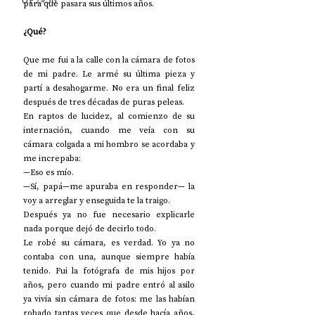
UP2#36
para que pasara sus últimos años.
¿Qué?
Que me fui a la calle con la cámara de fotos 
de mi padre. Le armé su última pieza y 
partí a desahogarme. No era un final feliz 
después de tres décadas de puras peleas.
En raptos de lucidez, al comienzo de su 
internación, cuando me veía con su 
cámara colgada a mi hombro se acordaba y 
me increpaba:
—Eso es mío.
—Sí, papá—me apuraba en responder— la 
voy a arreglar y enseguida te la traigo.
Después ya no fue necesario explicarle 
nada porque dejó de decirlo todo.
Le robé su cámara, es verdad. Yo ya no 
contaba con una, aunque siempre había 
tenido. Fui la fotógrafa de mis hijos por 
años, pero cuando mi padre entró al asilo 
ya vivía sin cámara de fotos: me las habían 
robado tantas veces que desde hacía años, 