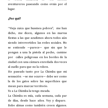
aventureros paseando como ovnis por el 
lugar.
¿Por qué?
“Vieja cuica que husmea pobres”,  me han 
dicho, me dicen, algunos en las nuevas 
fiestas a las que acudimos ahora todos aún 
siendo introvertidos: las redes sociales. No 
se entiende —parece— que sin que le 
pongan a una la pistola al pecho, camine 
por  calles peligrosas en los bordes de la 
ciudad con una cámara enredada dos veces 
al cuello para que no la roben.
He paseado tanto por La Chimba que mi 
sensación  —se me ocurre— debe ser como 
la de los gatos sobre las superficies que 
mean para marcar territorio.
Yo a La Chimba la tengo meada.
La Chimba es mía, cada semana, cada par 
de días, desde hace años. Voy y disparo.  
Robo almas como también creen algunos. 