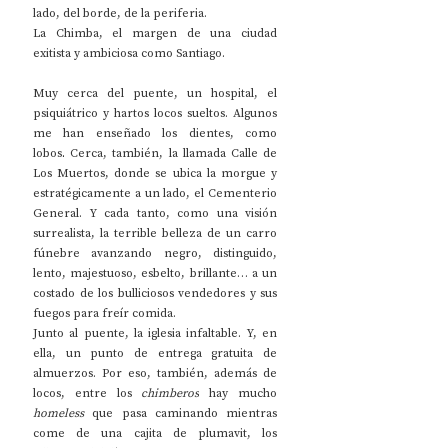
lado, del borde, de la periferia.
La Chimba, el margen de una ciudad 
exitista y ambiciosa como Santiago.
Muy cerca del puente, un hospital, el 
psiquiátrico y hartos locos sueltos. Algunos 
me han enseñado los dientes, como 
lobos
.
 Cerca, también, la llamada Calle de 
Los Muertos, donde se ubica la morgue y 
estratégicamente a un lado, el Cementerio 
General. Y cada tanto, como una visión 
surrealista, la terrible belleza de un carro 
fúnebre avanzando negro, distinguido, 
lento, majestuoso, esbelto, brillante… a un 
costado de los bulliciosos vendedores y sus 
fuegos para freír comida.
Junto al puente, la iglesia infaltable. Y, en 
ella, un punto de entrega gratuita de 
almuerzos. Por eso, también, además de 
locos, entre los 
chimberos
 hay mucho 
homeless 
que pasa caminando mientras 
come de una cajita de plumavit, los 