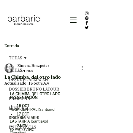
Entrada
TODAS
Ximena Hinzpeter
TODAS
2 oct 2024
La Chimba, del otro lado
DESDE EL ALMACÉN
Actualizado:
18 oct 2024
DOSSIER BRUNO LATOUR
LA CHIMBA, DEL OTRO LADO
PRESENTACIÓN: 
FILOSOFÍA
16 OCT
HISTORIA
VEGA CENTRAL [Santiago]
17 OCT 
PSICOANÁLISIS
GALERÍA FLACH
LASTARRIA [Santiago[
2 NOV
ENTREVISTAS
ESPACIO ZINC