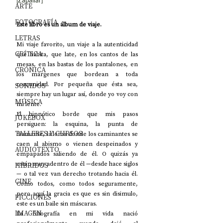
[Zapallar]
ARTE
FOTOGRAFÍA
Este libro es un álbum de viaje.
LETRAS
Mi viaje favorito, un viaje a la autenticidad 
CRÍTICA
que habita, que late, en los cantos de las 
mesas, en las bastas de los pantalones, en 
CRÓNICA
los márgenes que bordean a toda 
comunidad. Por pequeña que ésta sea, 
SONIDOS
siempre hay un lugar así, donde yo voy con 
MÚSICA
mi lente.
El hipnótico borde que mis pasos 
JUKEBOX
persiguen: la esquina, la punta de 
TALLERES Y CURSOS
diamante, la loma donde los caminantes se 
caen al abismo o vienen despeinados y 
AUDIOTEXTO
empapados saliendo de él. O quizás ya 
están muy adentro de él —desde hace siglos
HÍBRIDOS
— o tal vez van derecho trotando hacia él. 
CINE
Como todos, como todos seguramente, 
pero aquí la gracia es que es sin disimulo, 
FICCIONES
este es un baile sin máscaras.
IMAGEN
La fotografía en mi vida nació 