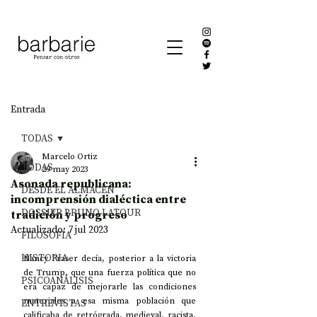
Entrada
TODAS
Marcelo Ortiz
TODAS
29 may 2023
Asonada republicana:
DESDE EL ALMACÉN
incomprensión dialéctica entre
DOSSIER BRUNO LATOUR
tradición y progreso
Actualizado:
7 jul 2023
FILOSOFÍA
HISTORIA
Nancy Fraser decía, posterior a la victoria 
de Trump, que una fuerza política que no 
PSICOANÁLISIS
era capaz de mejorarle las condiciones 
materiales a esa misma población que 
ENTREVISTAS
calificaba de retrógrada, medieval, racista, 