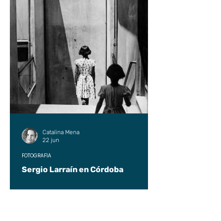
Catalina Mena
22 jun
FOTOGRAFÍA
Sergio Larraín en Córdoba