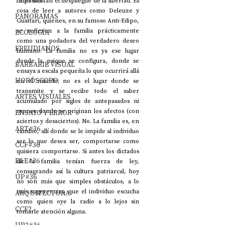
TEATRO
imposibilitan el despliegue de la libertad. Es 
cosa de leer a autores como Deleuze y 
PANORAMAS
Guattari, quienes, en su famoso Anti-Edipo, 
se refieren a la familia prácticamente 
ECOLOGÍA
como una podadora del verdadero deseo 
FREUDIANOS
humano. La familia no es ya ese lugar 
donde la psique se configura, donde se 
BARBARIE VISUAL
ensaya a escala pequeña lo que ocurrirá allá 
HORÓSCOPO
en el mundo; no es el lugar donde se 
transmite y se recibe todo el saber 
ARTES VISUALES
acumulado por siglos de antepasados ni 
menos donde se originan los afectos (con 
ENSAYO Y ERROR
aciertos y desaciertos). No. La familia es, en 
ART#36
cambio, allí donde se le impide al individuo 
ser lo que desea ser, comportarse como 
CCF#36
quisiera comportarse. Si antes los dictados 
E&E#36
de la familia tenían fuerza de ley, 
consagrando así la cultura patriarcal, hoy 
UP#36
no son más que simples obstáculos, a lo 
más sugerencias, que el individuo escucha 
ARQUITECTURA
como quien oye la radio a lo lejos sin 
CCF2
tomarle atención alguna. 