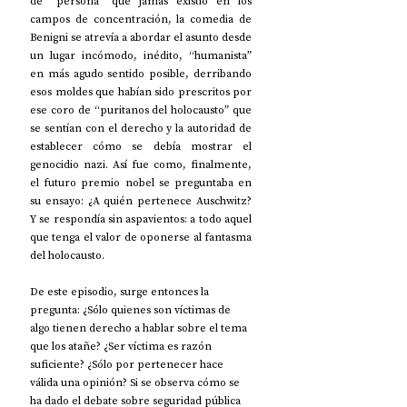
de “persona” que jamás existió en los 
campos de concentración, la comedia de 
Benigni se atrevía a abordar el asunto desde 
un lugar incómodo, inédito, “humanista” 
en más agudo sentido posible, derribando 
esos moldes que habían sido prescritos por 
ese coro de “puritanos del holocausto” que 
se sentían con el derecho y la autoridad de 
establecer cómo se debía mostrar el 
genocidio nazi. Así fue como, finalmente, 
el futuro premio nobel se preguntaba en 
su ensayo: ¿A quién pertenece Auschwitz? 
Y se respondía sin aspavientos: a todo aquel 
que tenga el valor de oponerse al fantasma 
del holocausto. 
De este episodio, surge entonces la 
pregunta: ¿Sólo quienes son víctimas de 
algo tienen derecho a hablar sobre el tema 
que los atañe? ¿Ser víctima es razón 
suficiente? ¿Sólo por pertenecer hace 
válida una opinión? Si se observa cómo se 
ha dado el debate sobre seguridad pública 