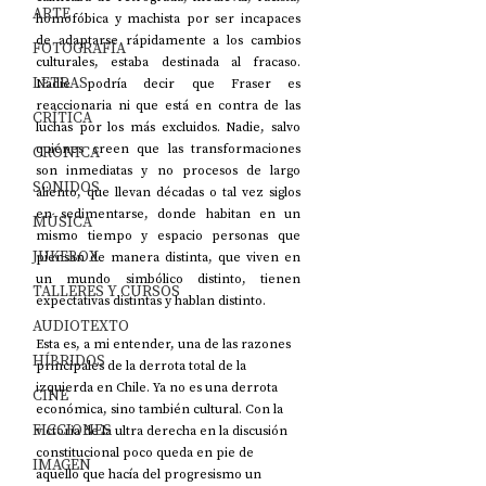
ARTE
homofóbica y machista por ser incapaces 
de adaptarse rápidamente a los cambios 
FOTOGRAFÍA
culturales, estaba destinada al fracaso. 
LETRAS
Nadie podría decir que Fraser es 
reaccionaria ni que está en contra de las 
CRÍTICA
luchas por los más excluidos. Nadie, salvo 
quienes creen que las transformaciones 
CRÓNICA
son inmediatas y no procesos de largo 
SONIDOS
aliento, que llevan décadas o tal vez siglos 
en sedimentarse, donde habitan en un 
MÚSICA
mismo tiempo y espacio personas que 
JUKEBOX
piensan de manera distinta, que viven en 
un mundo simbólico distinto, tienen 
TALLERES Y CURSOS
expectativas distintas y hablan distinto.
AUDIOTEXTO
Esta es, a mi entender, una de las razones 
HÍBRIDOS
principales de la derrota total de la 
izquierda en Chile. Ya no es una derrota 
CINE
económica, sino también cultural. Con la 
FICCIONES
victoria de la ultra derecha en la discusión 
constitucional poco queda en pie de 
IMAGEN
aquello que hacía del progresismo un 