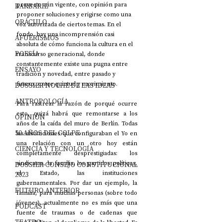
proyecto aún vigente, con opinión para 
BARBARIE
proponer soluciones y erigirse como una 
ORÁCULO
voz autorizada de ciertos temas. En el 
fondo, hay una incomprensión casi 
AFUERISMOS
absoluta de cómo funciona la cultura en el 
POESÍA
transcurso generacional, donde 
constantemente existe una pugna entre 
ENSAYO
tradición y novedad, entre pasado y 
futuro, entre quietud y movimiento. 
DOSSIER NOCHE DE LAS IDEAS
ANTROPOLOGÍA
Para rastrear la razón de porqué ocurre 
esto, quizá habrá que remontarse a los 
OPINIÓN
años de la caída del muro de Berlín. Todas 
50 AÑOS DEL GOLPE
las instituciones que configuraban el Yo en 
una relación con un otro hoy están 
CIENCIA Y TECNOLOGÍA
completamente desprestigiadas: los 
sindicatos, la familia, los partidos políticos, 
DOSSIER CONSEJO CONSTITUCIONAL
el Estado, las instituciones 
2023
gubernamentales. Por dar un ejemplo, la 
FUTURO ANTERIOR
familia, para muchas personas (sobre todo 
jóvenes), actualmente no es más que una 
PODCAST
fuente de traumas o de cadenas que 