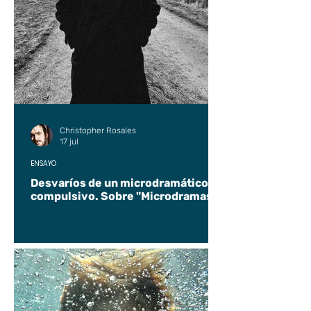
Christopher Rosales
17 jul
ENSAYO
Desvaríos de un microdramático
compulsivo. Sobre "Microdramas".