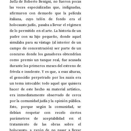
bella
 de Roberto Benigni, no fueron pocas 
las voces especializadas que, indignadas, 
afirmaron con denuedo que la película 
italiana, cuyo telón de fondo era el 
holocausto judío, pasaba a llevar el régimen 
de lo permitido en el arte. La historia de un 
padre con su hijo pequeño, donde aquel 
simulaba para su vástago (al interior de un 
campo de concentración) ser parte de un 
concurso donde los ganadores obtendrían 
como premio un tanque real, fue acusada 
durante los primeros meses del estreno de 
frívola e insolente. Y es que, a esas alturas, 
el genocidio perpetrado por los nazis era 
un tema intocable: todo aquel que quisiera 
hacer de este hecho su material artístico, 
era inmediatamente observado de cerca 
por la comunidad judía y la opinión pública. 
Esto, porque según la comunidad, se 
debían respetar con recelo ciertos 
parámetros de aceptabilidad en el 
tratamiento de las obras sobre el 
holocausto, a razón de no pasar a llevar 