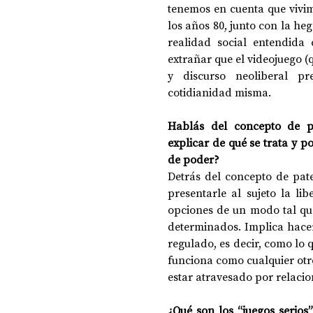
tenemos en cuenta que vivim
los años 80, junto con la he
realidad social entendida
extrañar que el videojuego (q
y discurso neoliberal p
cotidianidad misma.
Hablás del concepto de pa
explicar de qué se trata y p
de poder?
Detrás del concepto de pate
presentarle al sujeto la lib
opciones de un modo tal que
determinados. Implica hacer 
regulado, es decir, como lo q
funciona como cualquier otro
estar atravesado por relaci
¿Qué son los “juegos serios