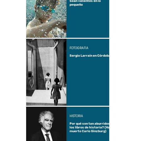
Sean valientes en lo
pequeño
FOTOGRAFÍA
Sergio Larraín en Córdoba
HISTORIA
Por qué son tan aburridos
los libros de historia? (Ha
muerto Carlo Ginzburg)