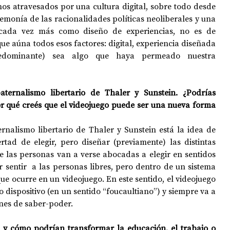
os atravesados por una cultura digital, sobre todo desde 
gemonía de las racionalidades políticas neoliberales y una 
 cada vez más como diseño de experiencias, no es de 
ue aúna todos esos factores: digital, experiencia diseñada 
redominante) sea algo que haya permeado nuestra 
ternalismo libertario de Thaler y Sunstein. ¿Podrías 
or qué creés que el videojuego puede ser una nueva forma 
rnalismo libertario de Thaler y Sunstein está la idea de 
ertad de elegir, pero diseñar (previamente) las distintas 
 las personas van a verse abocadas a elegir en sentidos 
sentir  a las personas libres, pero dentro de un sistema 
ue ocurre en un videojuego. En este sentido, el videojuego 
 dispositivo (en un sentido “foucaultiano”) y siempre va a 
ones de saber-poder.
” y cómo podrían transformar la educación, el trabajo o 