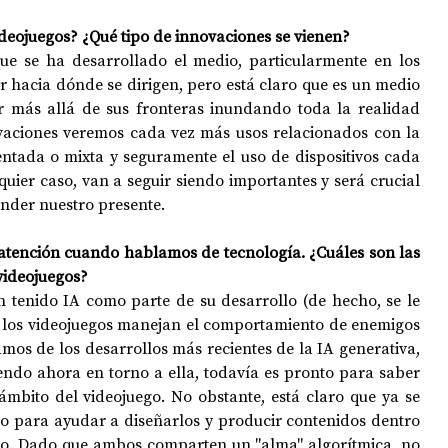
ideojuegos? ¿Qué tipo de innovaciones se vienen?
ue se ha desarrollado el medio, particularmente en los 
er hacia dónde se dirigen, pero está claro que es un medio 
r más allá de sus fronteras inundando toda la realidad 
vaciones veremos cada vez más usos relacionados con la 
entada o mixta y seguramente el uso de dispositivos cada 
uier caso, van a seguir siendo importantes y será crucial 
ender nuestro presente.
 atención cuando hablamos de tecnología. ¿Cuáles son las 
videojuegos? 
 tenido IA como parte de su desarrollo (de hecho, se le 
 los videojuegos manejan el comportamiento de enemigos 
amos de los desarrollos más recientes de la IA generativa, 
endo ahora en torno a ella, todavía es pronto para saber 
ámbito del videojuego. No obstante, está claro que ya se 
o para ayudar a diseñarlos y producir contenidos dentro 
ego. Dado que ambos comparten un "alma" algorítmica, no 