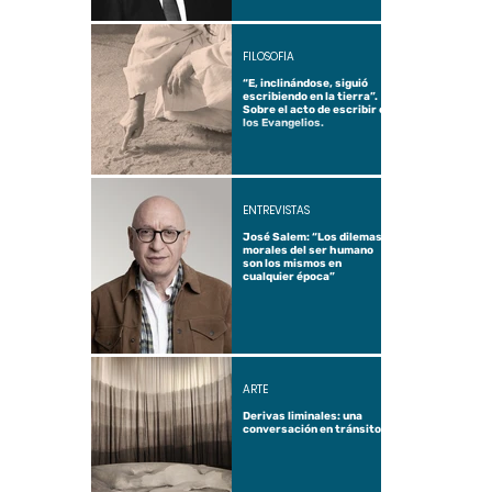
FILOSOFÍA
“E, inclinándose, siguió
escribiendo en la tierra”.
Sobre el acto de escribir en
los Evangelios.
ENTREVISTAS
José Salem: “Los dilemas
morales del ser humano
son los mismos en
cualquier época”
ARTE
Derivas liminales: una
conversación en tránsito