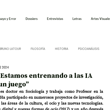
sayo y Error
Dossiers
Entrevistas
Letras
Artes Visuale
BRUNO LATOUR
FILOSOFÍA
HISTORIA
PSICOANÁLISIS
ul 2024
ÍA
LETRAS
CRÍTICA
CRÓNICA
SONIDOS
“Estamos entrenando a las IA
un juego”
 CURSOS
AUDIOTEXTO
HÍBRIDOS
CINE
FICCIONES
 es doctor en Sociología y trabaja como Profesor en la 
 Ha participado en numerosos proyectos de investigación, 
as áreas de la cultura, el ocio y las nuevas tecnologías. 
AFUERISMOS
POESÍA
ENSAYO
 digital y nuevas formas de ocio
 (2017) y un año después 