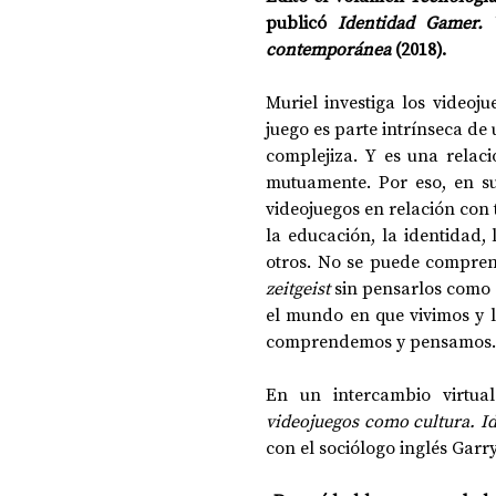
publicó 
Identidad Gamer. 
contemporánea
 (2018).
DOSSIER NOCHE DE LAS IDEAS
ANTR
Muriel investiga los videoju
juego es parte intrínseca de 
complejiza. Y es una relaci
CIENCIA Y TECNOLOGÍA
mutuamente. Por eso, en sus
videojuegos en relación con t
la educación, la identidad, 
zeitgeist
 sin pensarlos como 
el mundo en que vivimos y l
comprendemos y pensamos.
En un intercambio virtua
videojuegos como cultura. Id
con el sociólogo inglés Gar