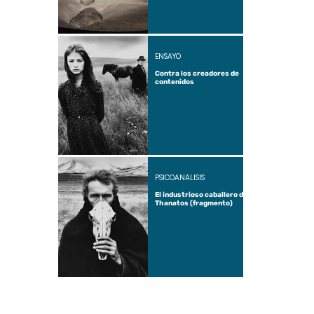
ENSAYO
Contra los creadores de
contenidos
PSICOANÁLISIS
El industrioso caballero de
Thanatos (fragmento)