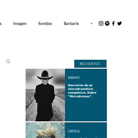
<link rel="icon"
href="/path/to/favicon.ico">
s
Imagen
Sonidos
Barbarie
+
RECIENTES
ENSAYO
Desvaríos de un
microdramático
compulsivo. Sobre
"Microdramas".
CRÍTICA