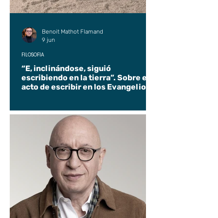
Benoit Mathot Flamand
9 jun
FILOSOFÍA
“E, inclinándose, siguió
escribiendo en la tierra”. Sobre el
acto de escribir en los Evangelios.