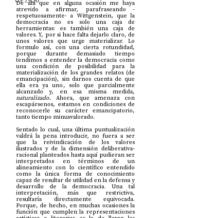
UP2#36
De ahí que en alguna ocasión me haya 
atrevido a afirmar, parafraseando -
respetuosamente- a Wittgenstein, que la 
democracia no es solo una caja de 
herramientas: es también una caja de 
valores. Y, por si hace falta dejarlo claro, de 
unos valores que urge materializar. Lo 
formulo así, con una cierta rotundidad, 
porque durante demasiado tiempo 
tendimos a entender la democracia como 
una condición de posibilidad para la 
materialización de los grandes relatos (de 
emancipación), sin darnos cuenta de que 
ella era ya uno, solo que parcialmente 
alcanzado y, en esa misma medida, 
naturalizado.
 Ahora, que amenaza con 
escapársenos, estamos en condiciones de 
reconocerle su carácter emancipatorio, 
tanto tiempo minusvalorado.
Sentado lo cual, una última puntualización 
valdrá la pena introducir, no fuera a ser 
que la reivindicación de los valores 
ilustrados y de la dimensión deliberativa-
racional planteados hasta aquí pudieran ser 
interpretados en términos de un 
alineamiento con lo científico entendido 
como la única forma de conocimiento 
capaz de resultar de utilidad en la defensa y 
desarrollo de la democracia. Una tal 
interpretación, más que restrictiva, 
resultaría directamente equivocada. 
Porque, de hecho, en muchas ocasiones la 
función que cumplen la representaciones 