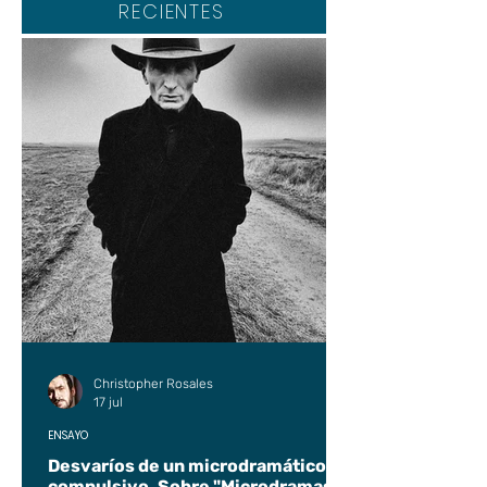
RECIENTES
Christopher Rosales
17 jul
ENSAYO
Desvaríos de un microdramático
compulsivo. Sobre "Microdramas".