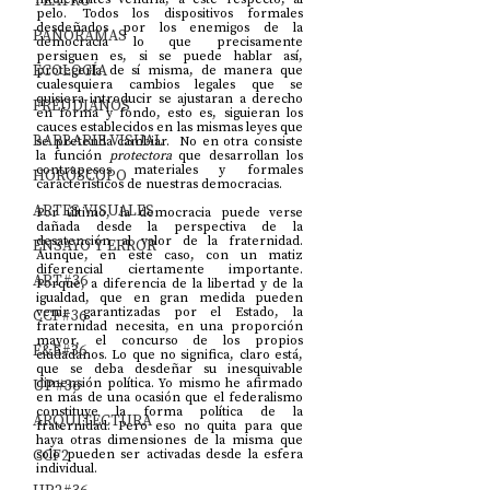
TEATRO
pelo. Todos los dispositivos formales 
desdeñados por los enemigos de la 
PANORAMAS
democracia lo que precisamente 
persiguen es, si se puede hablar así, 
ECOLOGÍA
protegerla de sí misma, de manera que 
cualesquiera cambios legales que se 
quisiera introducir se ajustaran a derecho 
FREUDIANOS
en forma y fondo, esto es, siguieran los 
cauces establecidos en las mismas leyes que 
BARBARIE VISUAL
se pretenda cambiar.  No en otra consiste 
la función 
protectora
 que desarrollan los 
contrapesos materiales y formales 
HORÓSCOPO
característicos de nuestras democracias.
ARTES VISUALES
Por último, la democracia puede verse 
dañada desde la perspectiva de la 
desatención al valor de la fraternidad. 
ENSAYO Y ERROR
Aunque, en este caso, con un matiz 
diferencial ciertamente importante. 
ART#36
Porque, a diferencia de la libertad y de la 
igualdad, que en gran medida pueden 
venir garantizadas por el Estado, la 
CCF#36
fraternidad necesita, en una proporción 
mayor, el concurso de los propios 
E&E#36
ciudadanos. Lo que no significa, claro está, 
que se deba desdeñar su inesquivable 
UP#36
dimensión política. Yo mismo he afirmado 
en más de una ocasión que el federalismo 
constituye la forma política de la 
ARQUITECTURA
fraternidad. Pero eso no quita para que 
haya otras dimensiones de la misma que 
CCF2
solo pueden ser activadas desde la esfera 
individual.