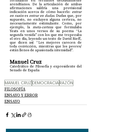
formularlo en términos decididamente 
arendtianos. De la articulación de ambas 
afirmaciones saldría una provisional 
indicación acerca de cómo hacerlo: 
entrar 
en razón
 es 
entrar en dudas
. Dudas que, por 
supuesto, no excluyen alguna certeza, no 
necesariamente estimulante. Como, por 
ejemplo, la 
meta-certeza
 que formulaba 
Yeats en unos versos de su poema “La 
segunda venida” con los que me tropezaba 
el otro día, leyendo un texto de David Rieff, 
que dicen así: “Los mejores carecen de 
toda convicción, mientras que los peores/ 
están llenos de apasionada intensidad”.
Manuel Cruz 
Catedrático de Filosofía y expresidente del 
Senado de España
MANUEL CRUZ
DEMOCRACIA
RAZÓN
FILOSOFÍA
ENSAYO Y ERROR
ENSAYO