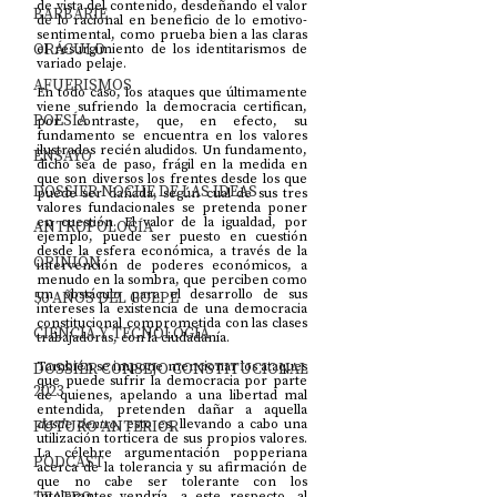
de vista del contenido, desdeñando el valor 
BARBARIE
de lo racional en beneficio de lo emotivo-
sentimental, como prueba bien a las claras 
ORÁCULO
el resurgimiento de los identitarismos de 
variado pelaje. 
AFUERISMOS
En todo caso, los ataques que últimamente 
viene sufriendo la democracia certifican, 
POESÍA
por contraste, que, en efecto, su 
fundamento se encuentra en los valores 
ilustrados recién aludidos. Un fundamento, 
ENSAYO
dicho sea de paso, frágil en la medida en 
que son diversos los frentes desde los que 
DOSSIER NOCHE DE LAS IDEAS
puede ser dañada, según cual de sus tres 
valores fundacionales se pretenda poner 
en cuestión. El valor de la igualdad, por 
ANTROPOLOGÍA
ejemplo, puede ser puesto en cuestión 
desde la esfera económica, a través de la 
OPINIÓN
intervención de poderes económicos, a 
menudo en la sombra, que perciben como 
un obstáculo para el desarrollo de sus 
50 AÑOS DEL GOLPE
intereses la existencia de una democracia 
constitucional comprometida con las clases 
CIENCIA Y TECNOLOGÍA
trabajadoras, con la ciudadanía. 
DOSSIER CONSEJO CONSTITUCIONAL
También se impone mencionar los ataques 
que puede sufrir la democracia por parte 
2023
de quienes, apelando a una libertad mal 
entendida, pretenden dañar a aquella 
FUTURO ANTERIOR
desde dentro
, esto es, llevando a cabo una 
utilización torticera de sus propios valores. 
La célebre argumentación popperiana 
PODCAST
acerca de la tolerancia y su afirmación de 
que no cabe ser tolerante con los 
intolerantes vendría, a este respecto, al 