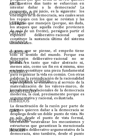
ARTE
en nuestros días tanto se esfuerzan en 
intentar dañar a la democracia? La 
respuesta, a mi juicio, es la siguiente:  los 
FOTOGRAFÍA
enemigos de la democracia, sea cuales sean 
los ropajes con los que se revistan y las 
LETRAS
consignas que manejen (porque, sin duda, 
los ataques que aquella recibe provienen 
de más de un frente), persiguen partir el 
CRÍTICA
espinazo deliberativo-racional que 
constituye la sustancia última del sistema 
CRÓNICA
democrático. 
A poco que se piense, el empeño tiene 
SONIDOS
todo el sentido del mundo. Porque esa 
dimensión deliberativo-racional no se 
MÚSICA
postula en tanto que valor abstracto ni, 
menos aún, como un fin en sí misma, sino 
en tanto constituye una pieza fundamental 
JUKEBOX
para organizar la vida en común. Con otras 
palabras: la reivindicación de la racionalidad 
TALLERES Y CURSOS
aquí implícita se encuentra al servicio de la 
materialización de los valores-marco, de 
los valores fundacionales de la democracia 
AUDIOTEXTO
moderna, la cual, precisamente porque es 
argumentativa y racional, es ilustrada. 
HÍBRIDOS
La desactivación de la razón por parte de 
CINE
quienes quieren dañar a la democracia se 
despliega desde un doble punto de vista. No 
ya solo desde el punto de vista formal, 
FICCIONES
intentando neutralizar los mecanismos y 
estructuras que garantizan la mencionada 
IMAGEN
dimensión deliberativo-argumentativa de la 
democracia, sino también, desde el punto 