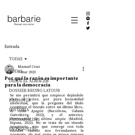
Entrada
TODAS
Manuel Cruz
TODAS
7 mar 2023
Por qué la razón es importante
DESDE EL ALMACÉN
para la democracia
DOSSIER BRUNO LATOUR
Se me permitirá que empiece dejándole 
claro al lector, por pura honestidad 
FILOSOFÍA
intelectual, que la pregunta del título 
constituye el vínculo entre mi último libro, 
HISTORIA
El Gran Apagón 
(Barcelona, Galaxia 
Gutenberg, 2022), y el anterior, 
PSICOANÁLISIS
Democracia: la última utopía 
(Madrid, 
Espasa, 2021). No se trata de un vínculo 
imaginario, sino que emerge con toda 
ENTREVISTAS
claridad cuando nos formulamos la 
pregunta ¿de qué arma se sirven quienes 