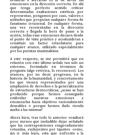
artísticas o literarias es la de llevar las 
emociones en la dirección correcta. De ahí 
que tenga perfecto sentido criticar 
determinadas exaltaciones estéticas por 
representar, pongamos por caso, valores o 
actitudes que propician cualquier forma de 
fanatismo irracional. De cualquier forma, 
una vez reorientadas en la dirección 
correcta y llegada la hora de pasar a la 
acción, todas esas emociones decaen desde 
el punto de vista práctico y acostumbran a 
constituir un factor retardatario para 
cualquier avance, utilizado especialmente 
por los puristas maximalistas.
A este respecto, se me permitirá que en 
relación con esto último señale tan solo un 
extremo, formulado en términos de 
pregunta (algo retórica, lo reconozco). Los 
avances, por no decir progresos, en la 
historia de la humanidad, y concretamente 
los que vienen representados por una 
ampliación de derechos o la generalización 
de estructuras democráticas, ¿acaso se han 
producido porque hemos conseguido 
embridar nuestras emociones y 
encauzarlas hacia objetivos racionalmente 
deseables o porque hemos dado rienda 
suelta a las mismas?
Ahora bien, tras todo lo anterior resultará 
poco menos que ineludible dejar señalado 
que las contraposiciones exageradamente 
rotundas, excluyentes por tajantes -como, 
sin ir más lejos, esta que enfrenta a la 