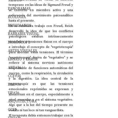
TEATRO
temprano en las ideas de Sigmund Freud y 
PANORAMAS
se convirtió en miembro activo y una 
referencia del movimiento psicoanalítico 
ECOLOGÍA
hasta el presente.
FREUDIANOS
En su entusiasta trabajo con Freud, Reich 
desarrolló la idea de que los conflictos 
BARBARIE VISUAL
psicológicos estaban intrínsecamente 
vinculados a tensiones físicas en el cuerpo 
HORÓSCOPO
e introdujo el concepto de "vegetoterapia" 
ARTES VISUALES
para abordar estas tensiones. El término 
"vegetoterapia" deriva de "vegetativo" y se 
ENSAYO Y ERROR
refiere al sistema nervioso autónomo 
ART#36
responsable de funciones automáticas del 
cuerpo, como la respiración, la circulación 
CCF#36
y la digestión. La idea central de la 
vegetoterapia
 es que las tensiones 
E&E#36
emocionales reprimidas se expresan y 
UP#36
almacenan en el cuerpo, especialmente a 
nivel muscular y en el sistema vegetativo. 
ARQUITECTURA
Algo que a la luz del tiempo presente no 
CCF2
resulta ni tan loco ni tan vanguardista.
El terapeuta debía entonces trabajar con la 