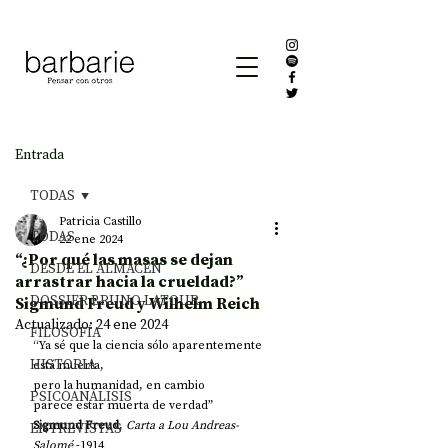
Entrada
TODAS
Patricia Castillo
TODAS
22 ene 2024
“¿Por qué las masas se dejan
DESDE EL ALMACÉN
arrastrar hacia la crueldad?”
DOSSIER BRUNO LATOUR
Sigmund Freud y Wilhelm Reich
Actualizado:
24 ene 2024
FILOSOFÍA
“Ya sé que la ciencia sólo aparentemente 
HISTORIA
está muerta,
pero la humanidad, en cambio
PSICOANÁLISIS
parece estar muerta de verdad” 
Sigmund Freud
,
 Carta a Lou Andreas-
ENTREVISTAS
Salomé 
-1914