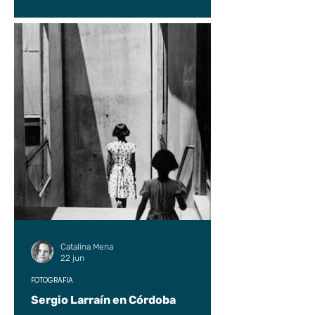
Catalina Mena
22 jun
FOTOGRAFÍA
Sergio Larraín en Córdoba