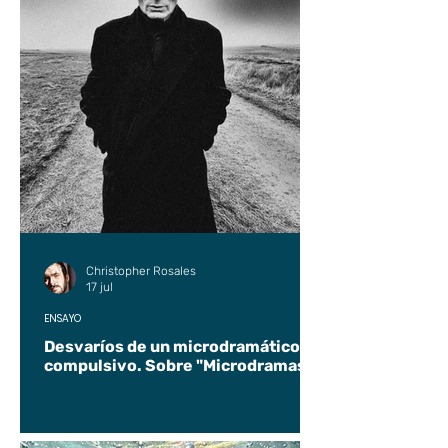
Christopher Rosales
17 jul
ENSAYO
Desvaríos de un microdramático
compulsivo. Sobre "Microdramas".