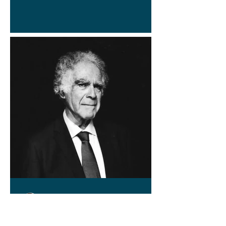
Pablo Aravena
17 jun
HISTORIA