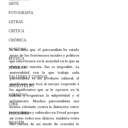
ARTE
FOTOGRAFÍA
LETRAS
CRÍTICA
CRÓNICA
SONIDOS
Yo no diría que el psicoanálisis ha estado 
ajeno de los fenómenos sociales y políticos 
MÚSICA
que intervienen en la sociedad en la que su 
clínica está inscrita. Eso es imposible. La 
JUKEBOX
materialidad con la que trabaja cada 
TALLERES Y CURSOS
psicoanalista es un producto cultural; el 
significante que toca al cuerpo responde a 
AUDIOTEXTO
los significantes que se le oponen en la 
HÍBRIDOS
cadena y organizan la subjetividad y el 
sufrimiento. Muchos psicoanalistas nos 
CINE
hemos rebelado contra la distinción entre 
textos clínicos y culturales en Freud porque 
FICCIONES
así como todos son clínicos, también todos 
IMAGEN
dan cuenta de un modo de concebir lo 