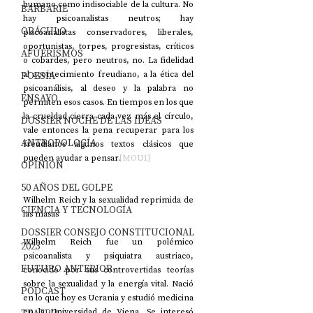
humano como indisociable de la cultura. No 
BARBARIE
hay psicoanalistas neutros; hay 
ORÁCULO
psicoanalistas conservadores, liberales, 
oportunistas, torpes, progresistas, críticos 
AFUERISMOS
o cobardes, pero neutros, no. La fidelidad 
al acontecimiento freudiano, a la ética del 
POESÍA
psicoanálisis, al deseo y la palabra no 
ENSAYO
permiten esos casos. En tiempos en los que 
la crueldad cierra cada vez más el círculo, 
DOSSIER NOCHE DE LAS IDEAS
vale entonces la pena recuperar para los 
ANTROPOLOGÍA
freudianos algunos textos clásicos que 
pueden ayudar a pensar.
[MOU1]
OPINIÓN
50 AÑOS DEL GOLPE
Wilhelm Reich y la sexualidad reprimida de 
CIENCIA Y TECNOLOGÍA
las masas
DOSSIER CONSEJO CONSTITUCIONAL
Wilhelm Reich fue un polémico 
2023
psicoanalista y psiquiatra austriaco, 
FUTURO ANTERIOR
conocido por sus controvertidas teorías 
sobre la sexualidad y la energía vital. Nació 
PODCAST
en lo que hoy es Ucrania y estudió medicina 
en la Universidad de Viena. Se interesó 