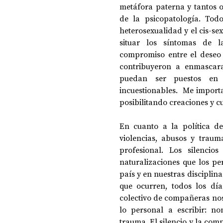
metáfora paterna y tantos o
de la psicopatología. Tod
heterosexualidad y el cis-se
situar los síntomas de la
compromiso entre el deseo y
contribuyeron a enmascara
puedan ser puestos en 
incuestionables.  Me import
posibilitando creaciones y c
En cuanto a la política d
violencias, abusos y traum
profesional. Los silenci
naturalizaciones que los p
país y en nuestras disciplin
que ocurren, todos los días
colectivo de compañeras nos 
lo personal a escribir: no
trauma. El silencio y la com