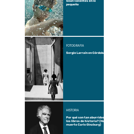
Sean valientes en lo
pequeño
FOTOGRAFÍA
Sergio Larraín en Córdoba
HISTORIA
Por qué son tan aburridos
los libros de historia? (Ha
muerto Carlo Ginzburg)