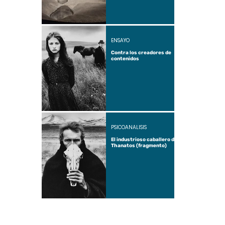
ENSAYO
Contra los creadores de
contenidos
PSICOANÁLISIS
El industrioso caballero de
Thanatos (fragmento)