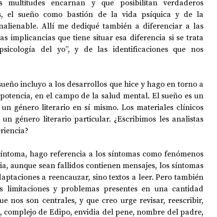
 multitudes encarnan y que posibilitan verdaderos 
s, el sueño como bastión de la vida psíquica y de la 
 inalienable. Allí me dediqué también a diferenciar a las 
s implicancias que tiene situar esa diferencia si se trata 
icología del yo”, y de las identificaciones que nos 
sueño incluyo a los desarrollos que hice y hago en torno a 
a potencia, en el campo de la salud mental. El sueño es un 
, un género literario en sí mismo. Los materiales clínicos 
un género literario particular. ¿Escribimos les analistas 
riencia? 
 síntoma, hago referencia a los síntomas como fenómenos 
ia, aunque sean fallidos contienen mensajes, los síntomas 
ptaciones a reencauzar, sino textos a leer. Pero también 
s limitaciones y problemas presentes en una cantidad 
ue nos son centrales, y que creo urge revisar, reescribir, 
, complejo de Edipo, envidia del pene, nombre del padre, 