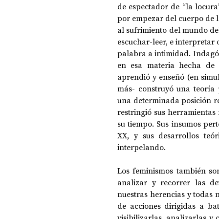
de espectador de “la locura”
por empezar del cuerpo de la 
al sufrimiento del mundo del 
escuchar-leer, e interpretar 
palabra a intimidad. Indagó 
en esa materia hecha de d
aprendió y enseñó (en simult
más- construyó una teoría p
una determinada posición re
restringió sus herramientas 
su tiempo. Sus insumos pert
XX, y sus desarrollos teór
interpelando. 
Los feminismos también son 
analizar y recorrer las de
nuestras herencias y todas n
de acciones dirigidas a bat
visibilizarlas, analizarlas y