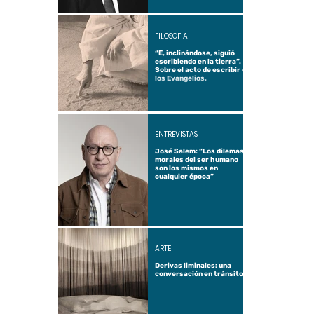
FILOSOFÍA
“E, inclinándose, siguió
escribiendo en la tierra”.
Sobre el acto de escribir en
los Evangelios.
ENTREVISTAS
José Salem: “Los dilemas
morales del ser humano
son los mismos en
cualquier época”
ARTE
Derivas liminales: una
conversación en tránsito