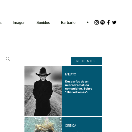
<link rel="icon"
href="/path/to/favicon.ico">
s
Imagen
Sonidos
Barbarie
+
RECIENTES
ENSAYO
Desvaríos de un
microdramático
compulsivo. Sobre
"Microdramas".
CRÍTICA