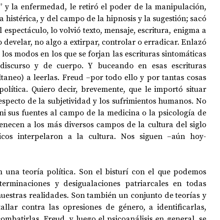
 y la enfermedad, le retiró el poder de la manipulación, 
histérica, y del campo de la hipnosis y la sugestión; sacó 
espectáculo, lo volvió texto, mensaje, escritura, enigma a 
o develar, no algo a extirpar, controlar o erradicar. Enlazó 
los modos en los que se forjan las escrituras sintomáticas 
iscurso y de cuerpo. Y buceando en esas escrituras 
aneo) a leerlas. Freud –por todo ello y por tantas cosas 
olítica. Quiero decir, brevemente, que le importó situar 
specto de la subjetividad y los sufrimientos humanos. No 
ni sus fuentes al campo de la medicina o la psicología de 
enecen a los más diversos campos de la cultura del siglo 
icos interpelaron a la cultura. Nos siguen –aún hoy- 
una teoría política. Son el bisturí con el que podemos 
terminaciones y desigualaciones patriarcales en todas 
uestras realidades. Son también un conjunto de teorías y 
allar contra las opresiones de género, a identificarlas, 
 combatirlas. Freud, y luego el psicoanálisis en general, se 