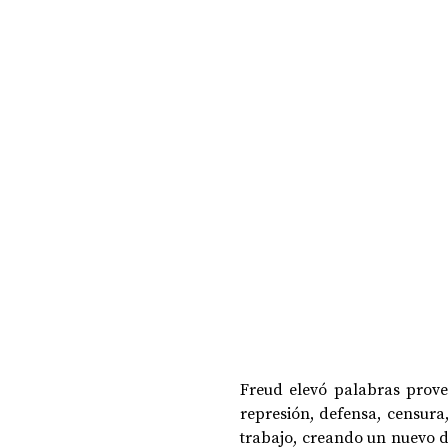
DOSSIER NOCHE DE LAS IDEAS
ANTR
CIENCIA Y TECNOLOGÍA
Freud elevó palabras proveni
represión, defensa, censura,
trabajo, creando un nuevo di