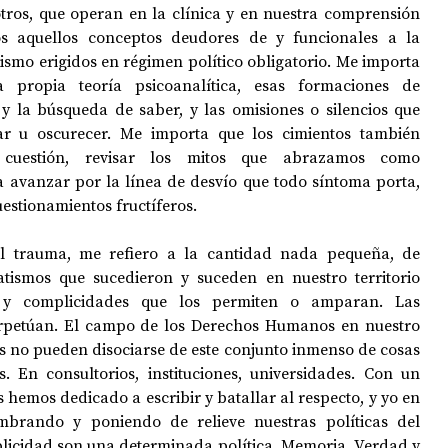
tros, que operan en la clínica y en nuestra comprensión 
os aquellos conceptos deudores de y funcionales a la 
xismo erigidos en régimen político obligatorio. Me importa 
 propia teoría psicoanalítica, esas formaciones de 
 la búsqueda de saber, y las omisiones o silencios que 
r u oscurecer. Me importa que los cimientos también 
cuestión, revisar los mitos que abrazamos como 
a avanzar por la línea de desvío que todo síntoma porta, 
uestionamientos fructíferos.
el trauma, me refiero a la cantidad nada pequeña, de 
atismos que sucedieron y suceden en nuestro territorio 
os y complicidades que los permiten o amparan. Las 
erpetúan. El campo de los Derechos Humanos en nuestro 
as no pueden disociarse de este conjunto inmenso de cosas 
. En consultorios, instituciones, universidades. Con un 
hemos dedicado a escribir y batallar al respecto, y yo en 
mbrando y poniendo de relieve nuestras políticas del 
plicidad son una determinada política. Memoria, Verdad y 