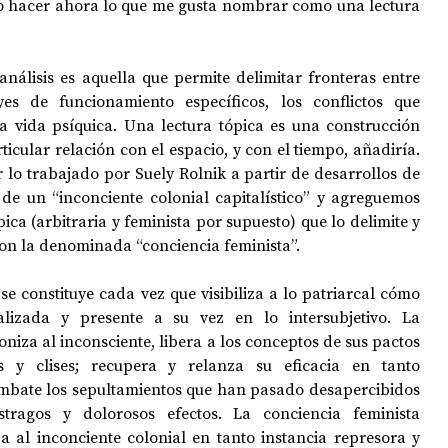
o hacer ahora lo que me gusta nombrar como una lectura 
nálisis es aquella que permite delimitar fronteras entre 
yes de funcionamiento específicos, los conflictos que 
 vida psíquica. Una lectura tópica es una construcción 
icular relación con el espacio, y con el tiempo, añadiría. 
 lo trabajado por Suely Rolnik a partir de desarrollos de 
 de un “inconciente colonial capitalístico” y agreguemos 
ica (arbitraria y feminista por supuesto) que lo delimite y 
con la denominada “conciencia feminista”.
se constituye cada vez que visibiliza a lo patriarcal cómo 
alizada y presente a su vez en lo intersubjetivo. La 
niza al inconsciente, libera a los conceptos de sus pactos 
os y clises; recupera y relanza su eficacia en tanto 
mbate los sepultamientos que han pasado desapercibidos 
ragos y dolorosos efectos. La conciencia feminista 
iza al inconciente colonial en tanto instancia represora y 