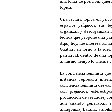
una toma de posición, quier
tópica.
Una lectura tópica en psicoa
espacios psíquicos, sus le
organizan y desorganizan la
teórica que propone una part
Aquí, hoy, me interesa tomar
Guattari en torno a la idea
patriarcal, dentro de una tóp
al mismo tiempo lo vincule 
La conciencia feminista que 
instancia represora intern
conciencia feminista des-colo
con prejuicios, estereotip
producción de verdades, co
aun cuando generaban est
antagoniza, batalla, visibil