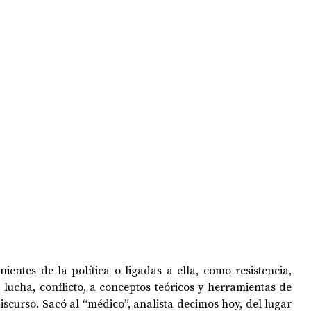
OPOLOGÍA
OPINIÓN
50 AÑOS DEL GOLPE
entes de la política o ligadas a ella, como resistencia, 
 lucha, conflicto, a conceptos teóricos y herramientas de 
scurso. Sacó al “médico”, analista decimos hoy, del lugar 