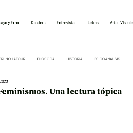
sayo y Error
Dossiers
Entrevistas
Letras
Artes Visuale
BRUNO LATOUR
FILOSOFÍA
HISTORIA
PSICOANÁLISIS
 2023
ÍA
LETRAS
CRÍTICA
CRÓNICA
SONIDOS
 Feminismos. Una lectura tópica
 CURSOS
AUDIOTEXTO
HÍBRIDOS
CINE
FICCIONES
AFUERISMOS
POESÍA
ENSAYO