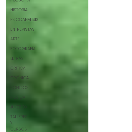
FILOSOFÍA
HISTORIA
PSICOANÁLISIS
ENTREVISTAS
ARTE
FOTOGRAFÍA
LETRAS
CRÍTICA
CRÓNICA
SONIDOS
MÚSICA
JUKEBOX
TALLERES
Y
CURSOS