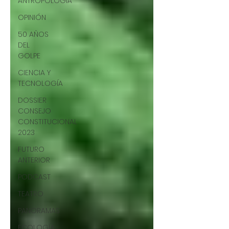
ANTROPOLOGÍA
OPINIÓN
50 AÑOS
DEL
GOLPE
CIENCIA Y
TECNOLOGÍA
DOSSIER
CONSEJO
CONSTITUCIONAL
2023
FUTURO
ANTERIOR
PODCAST
TEATRO
PANORAMAS
ECOLOGÍA