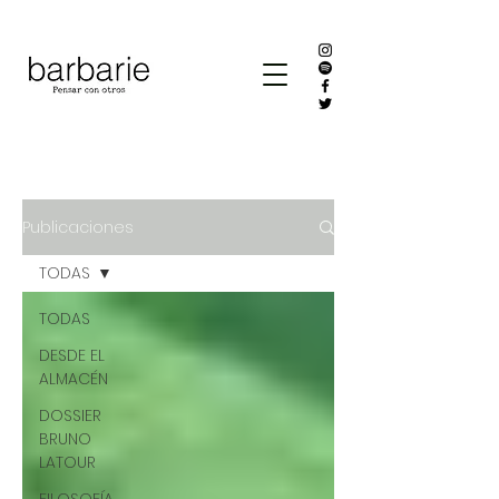
Publicaciones
TODAS
TODAS
DESDE EL
ALMACÉN
DOSSIER
BRUNO
LATOUR