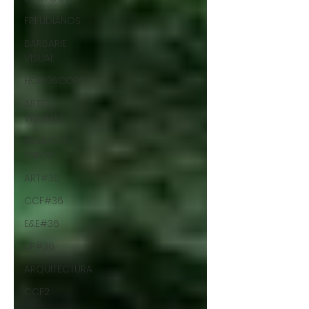
FREUDIANOS
BARBARIE
VISUAL
HORÓSCOPO
ARTES
VISUALES
ENSAYO Y
ERROR
ART#36
CCF#36
E&E#36
UP#36
ARQUITECTURA
CCF2