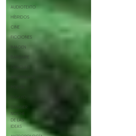
AUDIOTEXTO
HÍBRIDOS
CINE
FICCIONES
IMAGEN
BARBARIE
ORÁCULO
AFUERISMOS
POESÍA
ENSAYO
DOSSIER
NOCHE
DE LAS
IDEAS