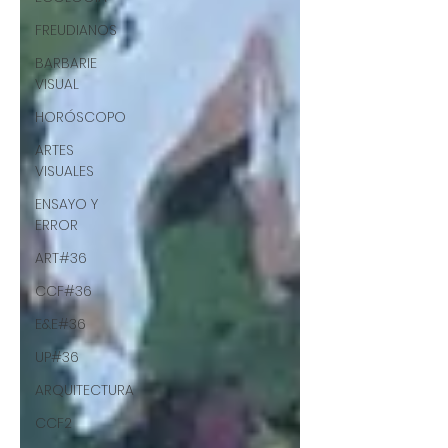
FREUDIANOS
BARBARIE
VISUAL
HORÓSCOPO
ARTES
VISUALES
ENSAYO Y
ERROR
ART#36
CCF#36
E&E#36
UP#36
ARQUITECTURA
CCF2