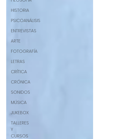
FILOSOFÍA
HISTORIA
PSICOANÁLISIS
ENTREVISTAS
ARTE
FOTOGRAFÍA
LETRAS
CRÍTICA
CRÓNICA
SONIDOS
MÚSICA
JUKEBOX
TALLERES
Y
CURSOS