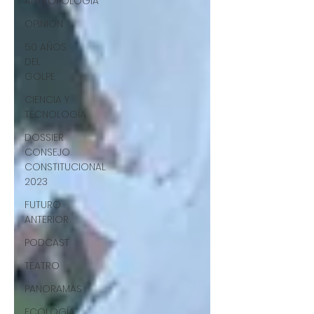
ANTROPOLOGÍA
OPINIÓN
50 AÑOS
DEL
GOLPE
CIENCIA Y
TECNOLOGÍA
DOSSIER
CONSEJO
CONSTITUCIONAL
2023
FUTURO
ANTERIOR
PODCAST
TEATRO
PANORAMAS
ECOLOGÍA