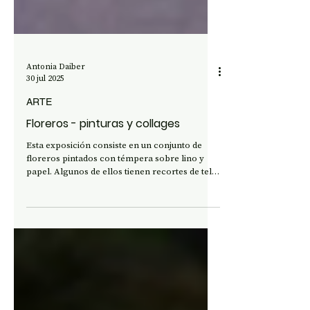
Antonia Daiber
30 jul 2025
ARTE
Floreros - pinturas y collages
Esta exposición consiste en un conjunto de
floreros pintados con témpera sobre lino y
papel. Algunos de ellos tienen recortes de tela
pegados sobre la superficie como collage. En
su gran mayoría los tamaños son de 20 x 35
cm (aproximadamente), a excepción de cuatro
telas sobre bastidor de 60 x 40 cm que
representan igualmente vasos con flores. Los
modelos varían poco y tienen la ventaja del