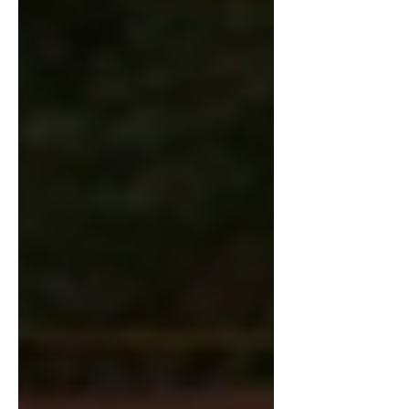
bodegón o de la naturaleza muerta; dispuestos
en el taller, es posible controlar la