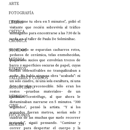
ARTE
FOTOGRAFÍA
LETRAS
“Explícame tu obra en 5 minutos”, pidió el 
visitante que recién sobrevivía al tráfico 
CRÍTICA
santiaguino para encontrarse a las 7:30 de la 
tarde en el taller de Paula De Solminihac. 
CRÓNICA
SONIDOS
En el suelo se esparcían cacharros rotos, 
pedazos de cerámica, telas enmohecidas, 
MÚSICA
paquetitos sucios que envolvían trozos de 
barro y superficies oscuras de papel, cuyas 
JUKEBOX
huellas indescifrables no tranquilizaban a 
nadie. No había ninguna obra “acabada”: ni 
TALLERES Y CURSOS
un solo cuadro, ni una sola escultura, ni una 
foto de algo reconocible. Sólo eran los 
AUDIOTEXTO
restos –pruebas materiales-- de un 
HÍBRIDOS
quehacer centrífugo, al que ahora le 
dictaminaban narrarse en 5 minutos. “300 
CINE
segundos”, pensó la artista. “Y si los 
segundos fueran metros, serían solo 3 
FICCIONES
cuadras de las muchas que suelo recorrer 
trotando”, siguió pensando. “Caminar y 
IMAGEN
correr para despertar el cuerpo y la 