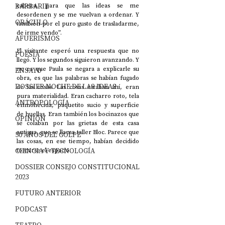
BARBARIE
cabeza, para que las ideas se me 
desordenen y se me vuelvan a ordenar. Y 
ORÁCULO
también por el puro gusto de trasladarme, 
de irme yendo”.                         
AFUERISMOS
El visitante esperó una respuesta que no 
POESÍA
llegó. Y los segundos siguieron avanzando. Y 
no es que Paula se negara a explicarle su 
ENSAYO
obra, es que las palabras se habían fugado 
DOSSIER NOCHE DE LAS IDEAS
de las cosas. Las cosas estaban ahí, eran 
pura materialidad. Eran cacharro roto, tela 
ANTROPOLOGÍA
enmohecida, paquetito sucio y superficie 
de huellas. Eran también los bocinazos que 
OPINIÓN
se colaban por las grietas de esta casa 
antigua, que se llama taller Bloc. Parece que 
50 AÑOS DEL GOLPE
las cosas, en ese tiempo, habían decidido 
CIENCIA Y TECNOLOGÍA
tomarse el espacio. 
DOSSIER CONSEJO CONSTITUCIONAL
2023
FUTURO ANTERIOR
PODCAST