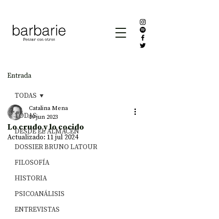
Entrada
TODAS
Catalina Mena
TODAS
19 jun 2023
Lo crudo y lo cocido
DESDE EL ALMACÉN
Actualizado:
11 jul 2024
DOSSIER BRUNO LATOUR
FILOSOFÍA
HISTORIA
PSICOANÁLISIS
ENTREVISTAS