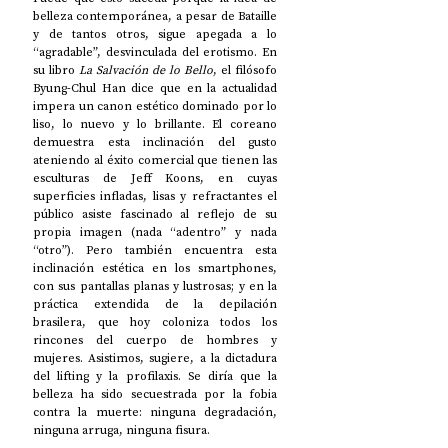
belleza contemporánea, a pesar de Bataille 
y de tantos otros, sigue apegada a lo 
“agradable”, desvinculada del erotismo. En 
su libro 
La Salvación de lo Bello
, el filósofo 
Byung-Chul Han dice que en la actualidad 
impera un canon estético dominado por lo 
liso, lo nuevo y lo brillante. El coreano 
demuestra esta inclinación del gusto 
ateniendo al éxito comercial que tienen las 
esculturas de Jeff Koons, en cuyas 
superficies infladas, lisas y refractantes el 
público asiste fascinado al reflejo de su 
propia imagen (nada “adentro” y nada 
“otro”). Pero también encuentra esta 
inclinación estética en los smartphones, 
con sus pantallas planas y lustrosas; y en la 
práctica extendida de la depilación 
brasilera, que hoy coloniza todos los 
rincones del cuerpo de hombres y 
mujeres. Asistimos, sugiere, a la dictadura 
del lifting y la profilaxis. Se diría que la 
belleza ha sido secuestrada por la fobia 
contra la muerte: ninguna degradación, 
ninguna arruga, ninguna fisura. 