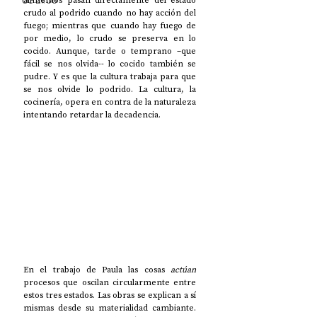
UP2#36
alimentos pasan directamente del estado 
crudo al podrido cuando no hay acción del 
fuego; mientras que cuando hay fuego de 
por medio, lo crudo se preserva en lo 
cocido. Aunque, tarde o temprano –que 
fácil se nos olvida-- lo cocido también se 
pudre. Y es que la cultura trabaja para que 
se nos olvide lo podrido. La cultura, la 
cocinería, opera en contra de la naturaleza 
intentando retardar la decadencia. 
En el trabajo de Paula las cosas
 actúan
procesos que oscilan circularmente entre 
estos tres estados. Las obras se explican a sí 
mismas desde su materialidad cambiante. 