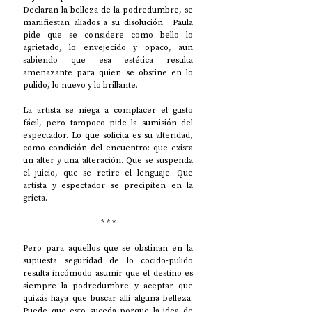
Declaran la belleza de la podredumbre, se 
manifiestan aliados a su disolución.  Paula 
pide que se considere como bello lo 
agrietado, lo envejecido y opaco, aun 
sabiendo que esa estética resulta 
amenazante para quien se obstine en lo 
pulido, lo nuevo y lo brillante. 
La artista se niega a complacer el gusto 
fácil, pero tampoco pide la sumisión del 
espectador. Lo que solicita es su alteridad, 
como condición del encuentro: que exista 
un alter y una alteración. Que se suspenda 
el juicio, que se retire el lenguaje. Que 
artista y espectador se precipiten en la 
grieta. 
* * *
Pero para aquellos que se obstinan en la 
supuesta seguridad de lo cocido-pulido 
resulta incómodo asumir que el destino es 
siempre la podredumbre y aceptar que 
quizás haya que buscar allí alguna belleza. 
Puede que esto suceda porque la idea de 