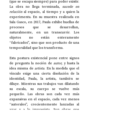
(que se escapa siempre)
para poder existir. 
La obra no llega terminada, 
sucede en 
relación
 al espacio, al tiempo y a quien la 
experimenta. En su muestra realizada en 
Sala Gasco, en 2017, Paula exhibe huellas de 
procesos que se desarrollan, 
naturalmente, en un transcurrir. Los 
objetos no están enteramente 
“fabricados”, sino que son producto de una 
temporalidad que los transforma. 
Esta postura existencial pone entre signos 
de pregunta la noción de 
autor,
 y hasta la 
idea misma de 
artista
. En la medida que el 
vínculo exige una cierta disolución de la 
identidad, Paula, la artista, también se 
diluye. Mientras sus trabajos van dilatando 
su escala, su cuerpo se vuelve más 
pequeño. Las obras son cada vez más 
expansivas en el espacio, cada vez menos 
“autorales”, crecientemente lanzadas al 
azar y a lo imprevisto. Son obras que 
actúan su propia energía, que se 
desenvuelven en espacios no controlados, 
que requieren de la participación de otros 