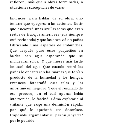
refieren, más que a obras terminadas, a 
situaciones susceptibles de variar.         
Entonces, para hablar de su obra, uno 
tendría que apegarse a las acciones. Decir 
que encontró unas arcillas secas que eran 
restos de trabajos anteriores (ella siempre 
está reciclando) y que las envolvió en paños 
fabricando unas especies de imbunches. 
Que después puso estos paquetitos en 
baldes con agua esperando que se 
moldearan solos.  Y que meses más tarde 
los sacó del agua. Que cuando retiró los 
paños le encantaron las marcas que tenían 
producto de la humedad y los hongos. 
Entonces fotografió esas telas y las 
imprimió en negativo. Y que el resultado de 
ese proceso, en el cual apenas había 
intervenido, le fascinó. Cómo explicarle al 
visitante que exige una definición rápida, 
por qué le apasionó ese desenlace. 
Imposible argumentar su pasión ¿abyecta? 
por lo podrido. 