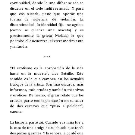
continuidad, donde lo uno diferenciado se 
disuelve en el todo indiferenciado. Y para 
que eso suceda, tiene que operar una 
forma de violencia, de violación. La 
discontinuidad –la identidad fija-- se agrieta 
(como se quiebra una maceta) y es 
precisamente la grieta (violada) la que 
permite el encuentro, el estremecimiento 
y la fusión.  
 * * *
“El erotismo es la aprobación de la vida 
hasta en la muerte”, dice Bataille. Este 
sentido es lo que campea en los actuales 
trabajos de la artista. Son más oscuros, más 
informes, más crudos y también más vivos 
y eróticos. De hecho, el gran relato que los 
articula parte con la plantación en su taller 
de dos cerezos que “puso a pololear”, 
cuenta. 
La historia parte así. Cuando era niña fue a 
la casa de una amiga de su abuela que tenía 
dos paltos gigantes. Y la señora le contó que 