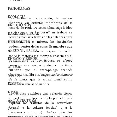
TEATRO
PANORAMAS
ECOLOGÍA
Esta escena se ha repetido, de diversas 
maneras, en distintos momentos de la 
FREUDIANOS
historia de Paula De Solminihac. Bajo la idea 
de “el peso de las cosas” su trabajo se 
BARBARIE VISUAL
resiste a hablar a través de las palabras para 
HORÓSCOPO
encarnar, en sí mismo, los inevitables 
padecimientos de las cosas. Es una obra que 
ARTES VISUALES
se autosostiene en su experimentación 
sobre la materia y el tiempo. Inserta en el 
ENSAYO Y ERROR
pensamiento de Levi-Strauss, se ofrece 
como puesta en acto de la metáfora 
ART#36
culinaria que el antropólogo francés 
CCF#36
elabora en su libro 
El origen de las maneras 
de la mesa
, que la artista tomó como 
E&E#36
referencia inicial de su obra. 
UP#36
Levi-Strauss establece una relación cíclica 
entre lo crudo, lo cocido y lo podrido para 
ARQUITECTURA
explicar los tránsitos de la naturaleza 
(crudo) a la cultura (cocido) y a la 
CCF2
decadencia (podrido). Señala que los 