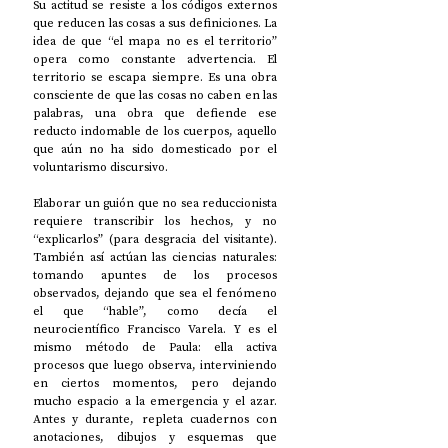
Su actitud se resiste a los códigos externos 
que reducen las cosas a sus definiciones. La 
idea de que “el mapa no es el territorio” 
opera como constante advertencia. El 
territorio se escapa siempre. Es una obra 
consciente de que las cosas no caben en las 
palabras, una obra que defiende ese 
reducto indomable de los cuerpos, aquello 
que aún no ha sido domesticado por el 
voluntarismo discursivo. 
Elaborar un guión que no sea reduccionista 
requiere transcribir los hechos, y no 
“explicarlos” (para desgracia del visitante). 
También así actúan las ciencias naturales: 
tomando apuntes de los procesos 
observados, dejando que sea el fenómeno 
el que “hable”, como decía el 
neurocientífico Francisco Varela. Y es el 
mismo método de Paula: ella activa 
procesos que luego observa, interviniendo 
en ciertos momentos, pero dejando 
mucho espacio a la emergencia y el azar. 
Antes y durante, repleta cuadernos con 
anotaciones, dibujos y esquemas que 