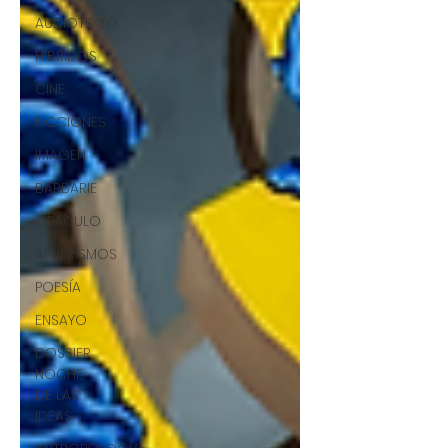
AUDIOTEXTO
HÍBRIDOS
CINE
FICCIONES
IMAGEN
BARBARIE
ORÁCULO
AFUERISMOS
POESÍA
ENSAYO
DOSSIER
NOCHE
DE LAS
IDEAS