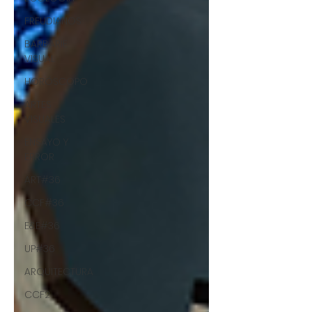
FREUDIANOS
BARBARIE
VISUAL
HORÓSCOPO
ARTES
VISUALES
ENSAYO Y
ERROR
ART#36
CCF#36
E&E#36
UP#36
ARQUITECTURA
CCF2