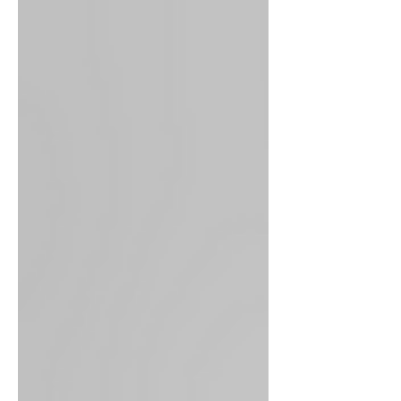
de la inocencia, cuando transitábamos
alegremente por ese “Jardín del Edén” que
fundó el relato bíblico.