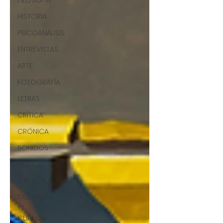
FILOSOFÍA
HISTORIA
PSICOANÁLISIS
ENTREVISTAS
ARTE
FOTOGRAFÍA
LETRAS
CRÍTICA
CRÓNICA
SONIDOS
MÚSICA
JUKEBOX
TALLERES
Y
CURSOS