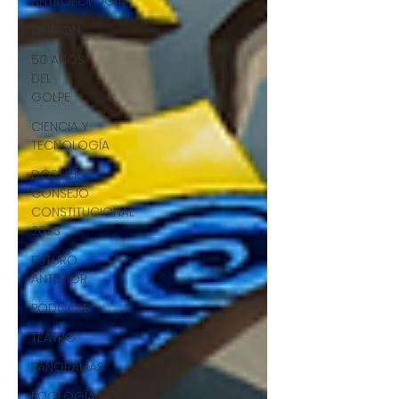
ANTROPOLOGÍA
OPINIÓN
50 AÑOS
DEL
GOLPE
CIENCIA Y
TECNOLOGÍA
DOSSIER
CONSEJO
CONSTITUCIONAL
2023
FUTURO
ANTERIOR
PODCAST
TEATRO
PANORAMAS
ECOLOGÍA