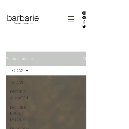
Publicaciones
TODAS
TODAS
DESDE EL
ALMACÉN
DOSSIER
BRUNO
LATOUR