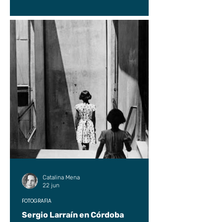
Catalina Mena
22 jun
FOTOGRAFÍA
Sergio Larraín en Córdoba