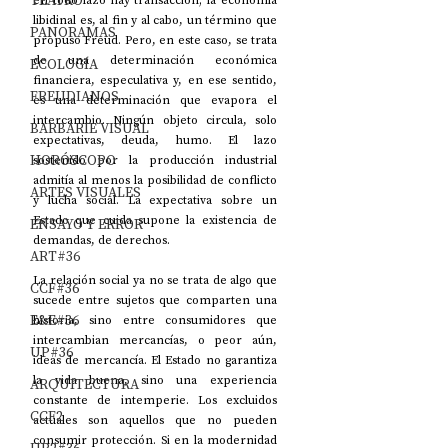
TEATRO
libidinal es, al fin y al cabo, un término que 
PANORAMAS
propuso Freud. Pero, en este caso, se trata 
de una determinación económica 
ECOLOGÍA
financiera, especulativa y, en ese sentido, 
FREUDIANOS
es una determinación que evapora el 
intercambio. Ningún objeto circula, solo 
BARBARIE VISUAL
expectativas, deuda, humo. El lazo 
HORÓSCOPO
sostenido por la producción industrial 
admitía al menos la posibilidad de conflicto 
ARTES VISUALES
y lucha social. La expectativa sobre un 
Estado que cuida supone la existencia de 
ENSAYO Y ERROR
demandas, de derechos.
ART#36
La relación social ya no se trata de algo que 
CCF#36
sucede entre sujetos que comparten una 
E&E#36
historia, sino entre consumidores que 
intercambian mercancías, o peor aún, 
UP#36
ideas de mercancía. El Estado no garantiza 
la vida buena, sino una experiencia 
ARQUITECTURA
constante de intemperie. Los excluidos 
CCF2
actuales son aquellos que no pueden 
consumir protección. Si en la modernidad 