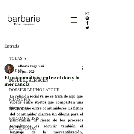
Entrada
TODAS
Albana Paganini
TODAS
10 jun 2024
El psicoanálisis: entre el don y la
DESDE EL ALMACÉN
mercancía
DOSSIER BRUNO LATOUR
La relación social ya no se trata de algo que 
FILOSOFÍA
sucede entre sujetos que comparten una 
HISTORIA
historia, sino entre consumidores. La figura 
del consumidor plantea un dilema para el 
PSICOANÁLISIS
psicoanálisis. El riesgo de los procesos 
terapéuticos es adquirir también el 
ENTREVISTAS
lenguaje de la mercantilización, 