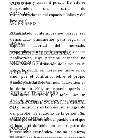
representar y cuidar al pueblo. De esto se 
BARBARIE
desprenden una serie de 
ORÁCULO
transformaciones del espacio público y del 
lazo social.
AFUERISMOS
POESÍA
El no-Estado contemporáneo parece ser 
demandado únicamente para regular la 
ENSAYO
supuesta libertad del mercado, 
respondiendo a las recientes subjetividades 
DOSSIER NOCHE DE LAS IDEAS
neoliberales, cuya principal sospecha no 
ANTROPOLOGÍA
recae sobre la distribución de la riqueza ni 
sobre la deuda en derechos universales, 
OPINIÓN
sino, por el contrario, sobre el propio 
50 AÑOS DEL GOLPE
Estado y sus intervenciones. Lewkowicz ya 
lo decía en 2004, anticipando quizás la 
CIENCIA Y TECNOLOGÍA
motosierra esgrimida por Milei. Con un 
dejo de ironía, Lewkowicz nos pregunta: 
DOSSIER CONSEJO CONSTITUCIONAL
“¿El consumidor es también un integrante 
2023
del pueblo? ¿Es el átomo de la gente?”. Sin 
FUTURO ANTERIOR
embargo, es un átomo del pueblo en el que 
el lazo está definido por ese registro de 
PODCAST
intercambio económico. Esto no es nuevo, 
en todo lazo hay transacción; la economía 