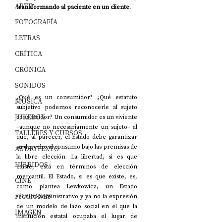
ARTE
transformando al paciente en un cliente.
FOTOGRAFÍA
LETRAS
CRÍTICA
CRÓNICA
SONIDOS
¿Qué es un consumidor? ¿Qué estatuto 
MÚSICA
subjetivo podemos reconocerle al sujeto 
JUKEBOX
consumidor? Un consumidor es un viviente 
–aunque no necesariamente un sujeto– al 
TALLERES Y CURSOS
que, al parecer, el Estado debe garantizar 
su derecho al consumo bajo las premisas de 
AUDIOTEXTO
la libre elección. La libertad, si es que 
HÍBRIDOS
existe, está en términos de elección 
mercantil. El Estado, si es que existe, es, 
CINE
como plantea Lewkowicz, un Estado 
FICCIONES
técnico-administrativo y ya no la expresión 
de un modelo de lazo social en el que la 
IMAGEN
institución estatal ocupaba el lugar de 