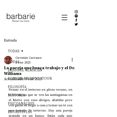
Entrada
TODAS
Germán Carrasco
TODAS
2 ene 2023
La pareja que busca trabajo y el Dr.
DESDE EL ALMACÉN
Williams
DOSSIER BRUNO LATOUR
Actualizado:
3 ene 2023
FILOSOFÍA
Pensar en el invierno en pleno verano, en 
HISTORIA
lo hermosas que se ven las santiaguinas en 
el Metro con esos abrigos, abatidas pero 
PSICOANÁLISIS
con ganas de llegar a casa y tomar un té con 
una tostada. Es invierno. Hay una pareja 
ENTREVISTAS
sentada en un banco. Están cada uno 