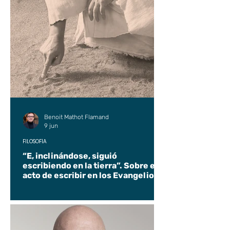
Benoit Mathot Flamand
9 jun
FILOSOFÍA
“E, inclinándose, siguió
escribiendo en la tierra”. Sobre el
acto de escribir en los Evangelios.