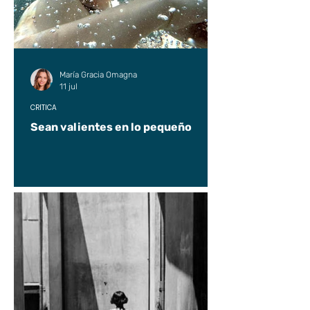
María Gracia Omagna
11 jul
CRÍTICA
Sean valientes en lo pequeño