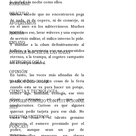
la ciudad y la noche como ellos. 
BARBARIE
ORÁCULO
Bueno, sucede que no encontraron pega 
de nada, ni de copero, ni de conserje, ni 
AFUERISMOS
en el aseo en los subterráneos. Muchos 
POESÍA
queremos eso, lavar wáteres y una especie 
de servicio militar, el milico interno lo pide. 
ENSAYO
Y mandar a la cdsm definitivamente al 
bullicio, a la provincia con sus consentidos 
DOSSIER NOCHE DE LAS IDEAS
eternos, a la trampa, al cogoteo campante 
ANTROPOLOGÍA
en el campo cultural.
OPINIÓN
En tanto, las voces más afinadas de la 
50 AÑOS DEL GOLPE
poesía chilena recogen cosas de la feria 
cuando esta se va para hacer un potaje, 
CIENCIA Y TECNOLOGÍA
comer algo. Santidad, ecología, ese vivir 
súper extremo en el que nos 
DOSSIER CONSEJO CONSTITUCIONAL
involucramos. Curioso es que algunes 
2023
quieran pedir tarjeta para ese club. No 
FUTURO ANTERIOR
existe tal cosa. Y el talento genuino 
desprecia el esmero premiado por el 
PODCAST
poder, aunque sean un par de 
delincuencillos menores en alguna 