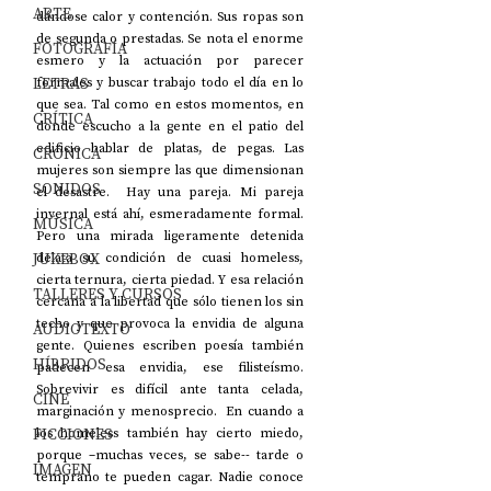
ARTE
dándose calor y contención. Sus ropas son 
de segunda o prestadas. Se nota el enorme 
FOTOGRAFÍA
esmero y la actuación por parecer 
LETRAS
formales y buscar trabajo todo el día en lo 
que sea. Tal como en estos momentos, en 
CRÍTICA
donde escucho a la gente en el patio del 
edificio hablar de platas, de pegas. Las 
CRÓNICA
mujeres son siempre las que dimensionan 
SONIDOS
el desastre.  Hay una pareja. Mi pareja 
invernal está ahí, esmeradamente formal. 
MÚSICA
Pero una mirada ligeramente detenida 
JUKEBOX
delata su condición de cuasi homeless, 
cierta ternura, cierta piedad. Y esa relación 
TALLERES Y CURSOS
cercana a la libertad que sólo tienen los sin 
techo y que provoca la envidia de alguna 
AUDIOTEXTO
gente. Quienes escriben poesía también 
HÍBRIDOS
padecen esa envidia, ese filisteísmo. 
Sobrevivir es difícil ante tanta celada, 
CINE
marginación y menosprecio.  En cuando a 
FICCIONES
los homeless también hay cierto miedo, 
porque –muchas veces, se sabe-- tarde o 
IMAGEN
temprano te pueden cagar. Nadie conoce 