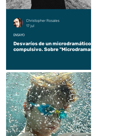
Christopher Rosales
17 jul
ENSAYO
Desvaríos de un microdramático
compulsivo. Sobre "Microdramas".