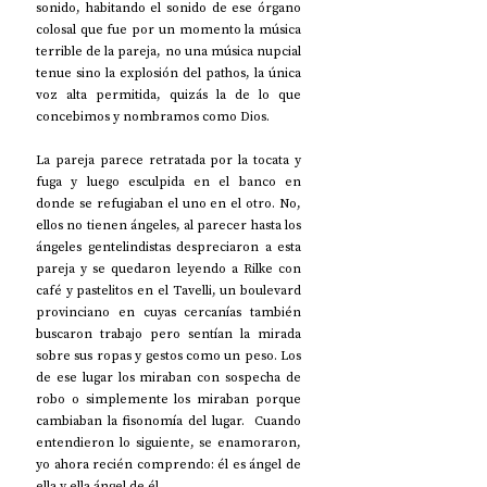
sonido, habitando el sonido de ese órgano 
colosal que fue por un momento la música 
terrible de la pareja, no una música nupcial 
tenue sino la explosión del pathos, la única 
voz alta permitida, quizás la de lo que 
concebimos y nombramos como Dios. 
La pareja parece retratada por la tocata y 
fuga y luego esculpida en el banco en 
donde se refugiaban el uno en el otro. No, 
ellos no tienen ángeles, al parecer hasta los 
ángeles gentelindistas despreciaron a esta 
pareja y se quedaron leyendo a Rilke con 
café y pastelitos en el Tavelli, un boulevard 
provinciano en cuyas cercanías también 
buscaron trabajo pero sentían la mirada 
sobre sus ropas y gestos como un peso. Los 
de ese lugar los miraban con sospecha de 
robo o simplemente los miraban porque 
cambiaban la fisonomía del lugar.  Cuando 
entendieron lo siguiente, se enamoraron, 
yo ahora recién comprendo: él es ángel de 
ella y ella ángel de él.