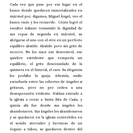
Cada vez que paso por ese lugar en el 
banco donde quedaron inmortalizados en 
mármol por, digamos, Miguel Ángel, veo el 
banco vacío y los recuerdo.  Cómo logró el 
escultor italiano transmitir la dignidad de 
sus ropas de segunda en mármol, su 
abrigarse el uno con el otro en un perfecto 
equilibro abatido. Abatido pero sin grito de 
socorro. No les nace ese descontrol, ese 
quiebre estridente que rompería un 
equilibrio, el grito desconsolado de la 
quimera en el funeral, el caos. Su elegancia 
les prohíbe la queja. Además, nadie 
escucharía entre las cohortes de ángeles si 
gritaran, pero no por ceden a una 
desesperación evidente. Habían entrado a 
la iglesia a rezar a Santa Rita de Casia, y 
quizás ahí fue donde sus ángeles los 
abandonaron. Sus ángeles los abandonaron 
y se quedaron en la iglesia convertidos en 
el sonido aterrador y hermoso de un 
órgano a tubos, se quedaron dentro del 