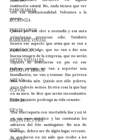
TEATRO
institución estatal. No, nada tienen que ver 
PANORAMAS
con esa institucionalidad. Volvamos a la 
pareja.
ECOLOGÍA
FREUDIANOS
Quizás por ese olor a nomadía y esa aura 
principesca provocan odio. También 
BARBARIE VISUAL
tienen ese aspecto que avisa que se van a 
HORÓSCOPO
equivocar en algo, que no van a dar una 
buena imagen de la empresa, que no serán 
ARTES VISUALES
capaces de sostenerse en pie en ese 
trabajo porque no van a soportar una 
ENSAYO Y ERROR
humillación, no van a transar. Eso provoca 
ART#36
más envidia aún. Quizás son sólo pobres, 
pero todos lo somos. Es otra cosa la que hay 
CCF#36
en su aura. Se dice que serán inconstantes. 
E&E#36
Y ese prejuicio prolonga su vida cesante.
UP#36
Una marraqueta con mortadela lisa y un té 
en un vaso sintético y las caminatas los 
ARQUITECTURA
salvaron del frío santiaguino. No son de 
CCF2
Santiago, deben ser de algún lugar cercano.
Se quedaron en un asilo que recibe a los 