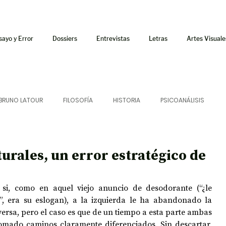
sayo y Error
Dossiers
Entrevistas
Letras
Artes Visuale
BRUNO LATOUR
FILOSOFÍA
HISTORIA
PSICOANÁLISIS
ÍA
LETRAS
CRÍTICA
CRÓNICA
SONIDOS
turales, un error estratégico de
 CURSOS
AUDIOTEXTO
HÍBRIDOS
CINE
FICCIONES
si, como en aquel viejo anuncio de desodorante (“¿le 
 era su eslogan), a la izquierda le ha abandonado la 
nversa, pero el caso es que de un tiempo a esta parte ambas 
AFUERISMOS
POESÍA
ENSAYO
omado caminos claramente diferenciados. Sin descartar, 