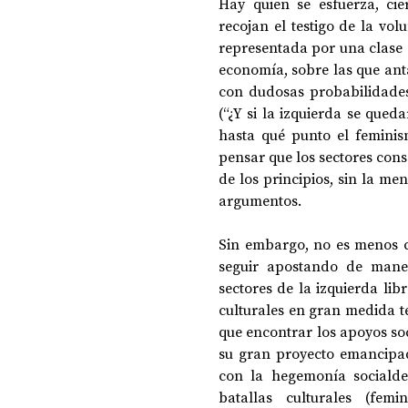
Hay quien se esfuerza, cie
recojan el testigo de la vo
representada por una clase s
economía, sobre las que anta
con dudosas probabilidades
(“¿Y si la izquierda se qued
hasta qué punto el femini
pensar que los sectores cons
de los principios, sin la men
argumentos.
Sin embargo, no es menos ci
seguir apostando de maner
sectores de la izquierda lib
culturales en gran medida t
que encontrar los apoyos soc
su gran proyecto emancipado
con la hegemonía socialdem
batallas culturales (fem