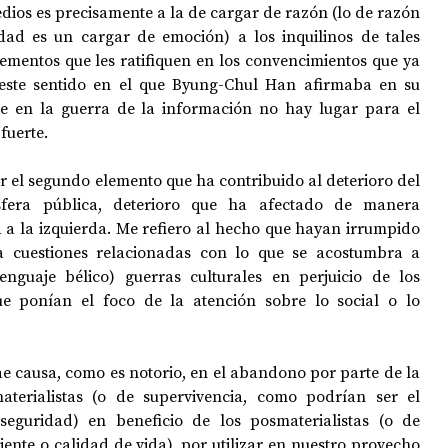
dios es precisamente a la de cargar de razón (lo de razón 
idad es un cargar de emoción) a los inquilinos de tales 
ementos que les ratifiquen en los convencimientos que ya 
este sentido en el que Byung-Chul Han afirmaba en su 
ue en la guerra de la información no hay lugar para el 
fuerte. 
r el segundo elemento que ha contribuido al deterioro del 
fera pública, deterioro que ha afectado de manera 
a a la izquierda. Me refiero al hecho que hayan irrumpido 
a cuestiones relacionadas con lo que se acostumbra a 
guaje bélico) guerras culturales en perjuicio de los 
ue ponían el foco de la atención sobre lo social o lo 
e causa, como es notorio, en el abandono por parte de la 
aterialistas (o de supervivencia, como podrían ser el 
eguridad) en beneficio de los posmaterialistas (o de 
nte o calidad de vida), por utilizar en nuestro provecho 