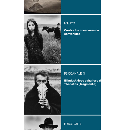
ENSAYO
Contra los creadores de
contenidos
PSICOANÁLISIS
El industrioso caballero de
Thanatos (fragmento)
FOTOGRAFÍA