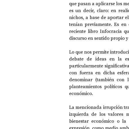
que pasan a aplicarse los me
es un decir, claro: en real
nichos, a base de aportar el
tenían previamente. Es en 
reciente libro Infocracia q
discurso en sentido propio y 
Lo que nos permite introduci
debate de ideas en la es
particularmente significativ
con fuerza en dicha esfer
denominar (también con len
planteamientos políticos q
económico. 
La mencionada irrupción tra
izquierda de los valores m
bienestar económico o la s
expresión, como medio ambie