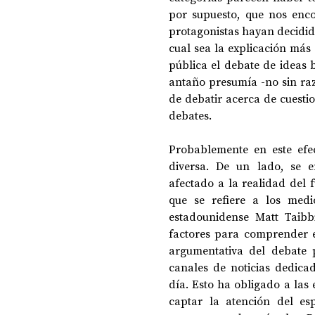
por supuesto, que nos enc
protagonistas hayan decidid
cual sea la explicación más 
DOSSIER NOCHE DE LAS IDEAS
ANTR
pública el debate de ideas b
antaño presumía -no sin razó
de debatir acerca de cuestio
CIENCIA Y TECNOLOGÍA
debates.
Probablemente en este efe
diversa. De un lado, se e
afectado a la realidad del 
que se refiere a los medi
estadounidense Matt Taibb
factores para comprender e
argumentativa del debate p
canales de noticias dedicad
día. Esto ha obligado a las
captar la atención del es