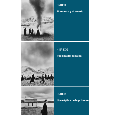
CRÍTICA
El amante y el amado
HÍBRIDOS
Poética del pedaleo
CRÍTICA
Una réplica de la primavera