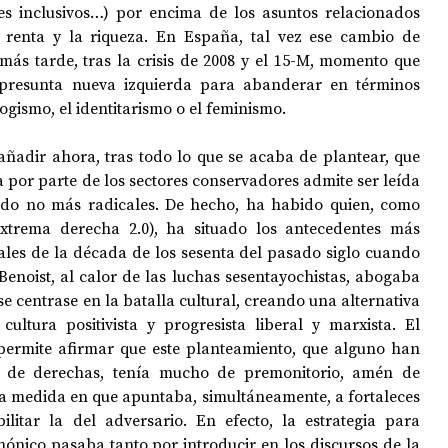
es inclusivos…) por encima de los asuntos relacionados 
a renta y la riqueza. En España, tal vez ese cambio de 
más tarde, tras la crisis de 2008 y el 15-M, momento que 
resunta nueva izquierda para abanderar en términos 
gismo, el identitarismo o el feminismo. 
añadir ahora, tras todo lo que se acaba de plantear, que 
a por parte de los sectores conservadores admite ser leída 
do no más radicales. De hecho, ha habido quien, como 
Extrema derecha 2.0), ha situado los antecedentes más 
ales de la década de los sesenta del pasado siglo cuando 
 Benoist, al calor de las luchas sesentayochistas, abogaba 
e centrase en la batalla cultural, creando una alternativa 
ltura positivista y progresista liberal y marxista. El 
 permite afirmar que este planteamiento, que alguno han 
 de derechas, tenía mucho de premonitorio, amén de 
a medida en que apuntaba, simultáneamente, a fortaleces 
litar la del adversario. En efecto, la estrategia para 
ónico pasaba tanto por introducir en los discursos de la 