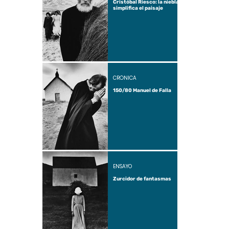
Cristóbal Riesco: la niebla
simplifica el paisaje
CRÓNICA
150/80 Manuel de Falla
ENSAYO
Zurcidor de fantasmas