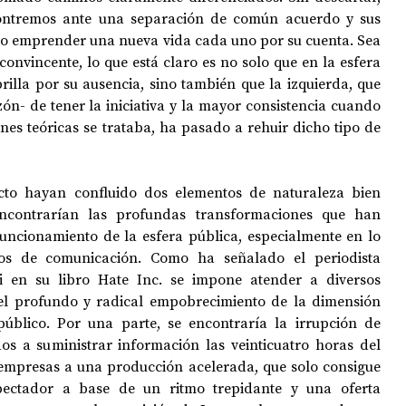
ontremos ante una separación de común acuerdo y sus 
o emprender una nueva vida cada uno por su cuenta. Sea 
convincente, lo que está claro es no solo que en la esfera 
OPOLOGÍA
OPINIÓN
50 AÑOS DEL GOLPE
rilla por su ausencia, sino también que la izquierda, que 
n- de tener la iniciativa y la mayor consistencia cuando 
nes teóricas se trataba, ha pasado a rehuir dicho tipo de 
cto hayan confluido dos elementos de naturaleza bien 
ncontrarían las profundas transformaciones que han 
funcionamiento de la esfera pública, especialmente en lo 
os de comunicación. Como ha señalado el periodista 
i en su libro Hate Inc. se impone atender a diversos 
l profundo y radical empobrecimiento de la dimensión 
úblico. Por una parte, se encontraría la irrupción de 
os a suministrar información las veinticuatro horas del 
 empresas a una producción acelerada, que solo consigue 
pectador a base de un ritmo trepidante y una oferta 