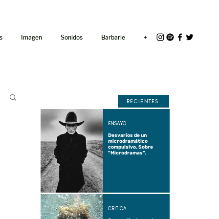
<link rel="icon"
href="/path/to/favicon.ico">
s
Imagen
Sonidos
Barbarie
+
RECIENTES
ENSAYO
Desvaríos de un
microdramático
compulsivo. Sobre
"Microdramas".
CRÍTICA