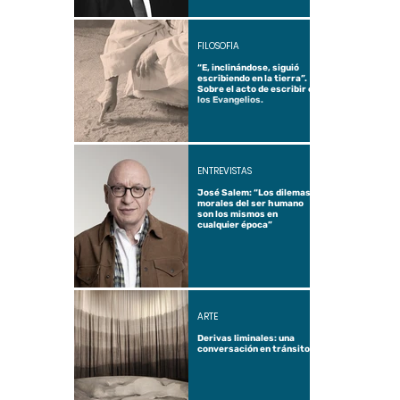
FILOSOFÍA
“E, inclinándose, siguió
escribiendo en la tierra”.
Sobre el acto de escribir en
los Evangelios.
ENTREVISTAS
José Salem: “Los dilemas
morales del ser humano
son los mismos en
cualquier época”
ARTE
Derivas liminales: una
conversación en tránsito