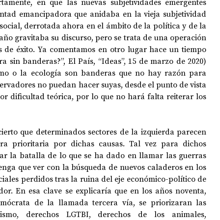
rtamente, en que las nuevas subjetividades emergentes 
luntad emancipadora que anidaba en la vieja subjetividad 
ocial, derrotada ahora en el ámbito de la política y de la 
ño gravitaba su discurso, pero se trata de una operación 
 de éxito. Ya comentamos en otro lugar hace un tiempo 
ara sin banderas?”, El País, “Ideas”, 15 de marzo de 2020) 
smo o la ecología son banderas que no hay razón para 
ervadores no puedan hacer suyas, desde el punto de vista 
or dificultad teórica, por lo que no hará falta reiterar los 
erto que determinados sectores de la izquierda parecen 
a prioritaria por dichas causas. Tal vez para dichos 
rar la batalla de lo que se ha dado en llamar las guerras 
enga que ver con la búsqueda de nuevos caladeros en los 
iales perdidos tras la ruina del eje económico-político de 
r. En esa clave se explicaría que en los años noventa, 
ócrata de la llamada tercera vía, se priorizaran las 
inismo, derechos LGTBI, derechos de los animales, 