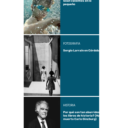
Sean valientes en lo
pequeño
FOTOGRAFÍA
Sergio Larraín en Córdoba
HISTORIA
Por qué son tan aburridos
los libros de historia? (Ha
muerto Carlo Ginzburg)