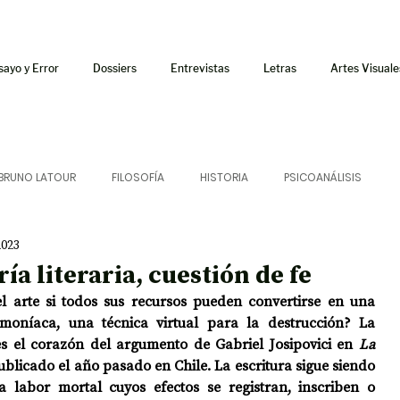
sayo y Error
Dossiers
Entrevistas
Letras
Artes Visuale
BRUNO LATOUR
FILOSOFÍA
HISTORIA
PSICOANÁLISIS
2023
ÍA
LETRAS
CRÍTICA
CRÓNICA
SONIDOS
ría literaria, cuestión de fe
 arte si todos sus recursos pueden convertirse en una 
 CURSOS
AUDIOTEXTO
HÍBRIDOS
CINE
FICCIONES
moníaca, una técnica virtual para la destrucción? La 
es el corazón del argumento de Gabriel Josipovici en 
La 
publicado el año pasado en Chile. La escritura sigue siendo 
a labor mortal cuyos efectos se registran, inscriben o 
AFUERISMOS
POESÍA
ENSAYO