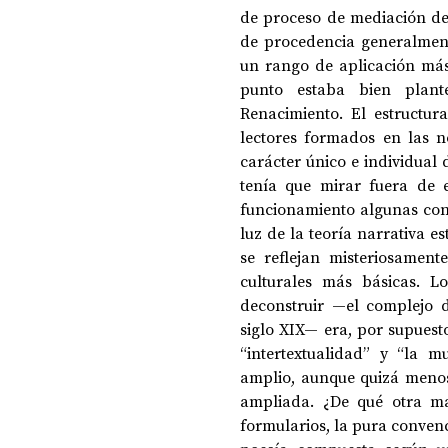
de proceso de mediación de 
de procedencia generalmente
un rango de aplicación más 
punto estaba bien plante
Renacimiento. El estructur
lectores formados en las no
carácter único e individual 
tenía que mirar fuera de e
funcionamiento algunas conv
luz de la teoría narrativa e
se reflejan misteriosament
culturales más básicas. L
deconstruir —el complejo d
siglo XIX— era, por supuesto
“intertextualidad” y “la 
amplio, aunque quizá menos 
ampliada. ¿De qué otra ma
formularios, la pura convenc