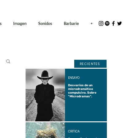
<link rel="icon"
href="/path/to/favicon.ico">
s
Imagen
Sonidos
Barbarie
+
RECIENTES
ENSAYO
Desvaríos de un
microdramático
compulsivo. Sobre
"Microdramas".
CRÍTICA