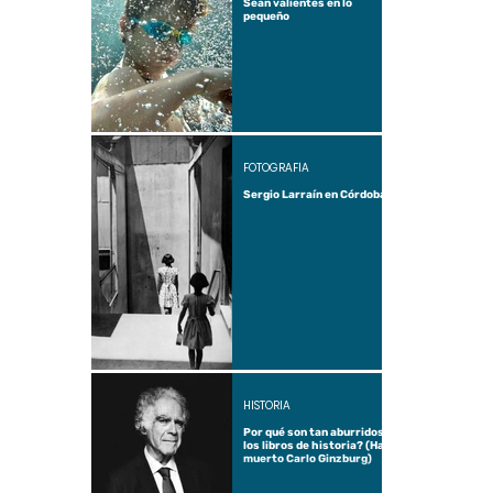
Sean valientes en lo
pequeño
FOTOGRAFÍA
Sergio Larraín en Córdoba
HISTORIA
Por qué son tan aburridos
los libros de historia? (Ha
muerto Carlo Ginzburg)