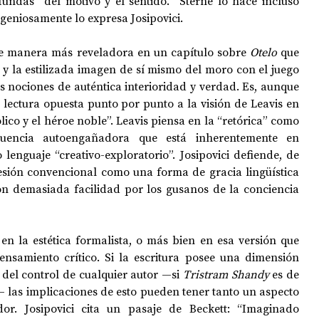
fundas” del motivo y el sentido. “Sterne lo hace incluso 
geniosamente lo expresa Josipovici.
 manera más reveladora en un capítulo sobre 
Otelo
 que 
a y la estilizada imagen de sí mismo del moro con el juego 
s nociones de auténtica interioridad y verdad. Es, aunque 
a lectura opuesta punto por punto a la visión de Leavis en 
lico y el héroe noble”. Leavis piensa en la “retórica” como 
uencia autoengañadora que está inherentemente en 
lenguaje “creativo-exploratorio”. Josipovici defiende, de 
sión convencional como una forma de gracia lingüística 
n demasiada facilidad por los gusanos de la conciencia 
 en la estética formalista, o más bien en esa versión que 
nsamiento crítico. Si la escritura posee una dimensión 
 del control de cualquier autor —si 
Tristram Shandy
 es de 
— las implicaciones de esto pueden tener tanto un aspecto 
or. Josipovici cita un pasaje de Beckett: “Imaginado 