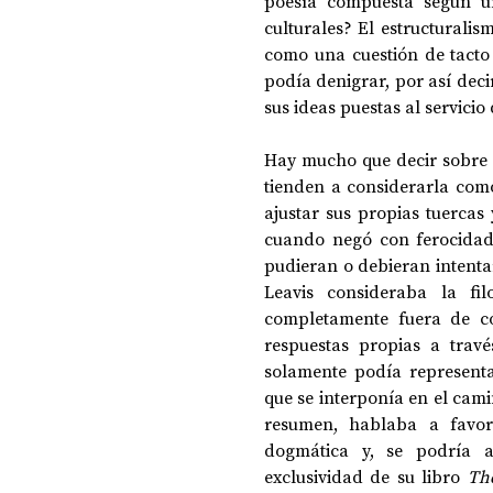
poesía compuesta según un
culturales? El estructuralis
como una cuestión de tacto i
podía denigrar, por así deci
sus ideas puestas al servicio
Hay mucho que decir sobre l
tienden a considerarla como
ajustar sus propias tuercas 
cuando negó con ferocidad (
pudieran o debieran intentar
Leavis consideraba la fil
completamente fuera de co
respuestas propias a través
solamente podía representar
que se interponía en el cami
resumen, hablaba a favor 
dogmática y, se podría a
exclusividad de su libro 
Th