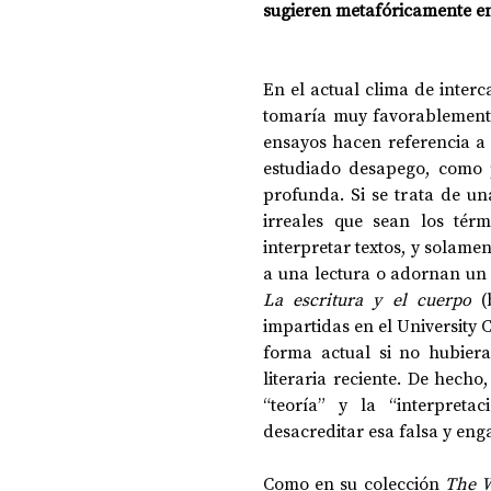
sugieren metafóricamente en
DOSSIER NOCHE DE LAS IDEAS
ANTR
En el actual clima de interc
tomaría muy favorablemente s
ensayos hacen referencia a 
CIENCIA Y TECNOLOGÍA
estudiado desapego, como 
profunda. Si se trata de una
irreales que sean los térm
interpretar textos, y solame
La escritura y el cuerpo
 (
impartidas en el University 
forma actual si no hubiera 
literaria reciente. De hecho
“teoría” y la “interpret
desacreditar esa falsa y en
Como en su colección 
The W