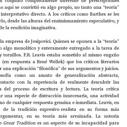
 conjunto completamente diferente de prescripciones 
mo aquí se convirtió en algo propio, no tanto una “teoría” 
nterpretativo directo. A los críticos como Barthes se les 
rlo, desde las alturas del ensimismamiento especulativo, y 
 de la erudición imaginativa.
a empresa de Josipovici. Quienes se oponen a la “teoría” 
 algo monolítico y enteramente entregado a la tarea de 
y tornillos. F.R. Leavis estaba sometido al mismo engaño 
en respuesta a René Wellek) que los críticos literarios 
 una explicación “filosófica” de sus argumentos y juicios. 
osofía como un asunto de generalización abstracta, 
ntacto con la experiencia de realmente descubrir las 
 del proceso de escritura y lectura. La teoría crítica 
 una especie de distracción innecesaria, una actividad 
no de cualquier respuesta genuina e inmediata. Leavis, en 
de la tradición expresivo-realista en su forma más 
rgumentar, en su teoría más arruinada. La notoria 
e Great Tradition
 es un aspecto de su incapacidad para 