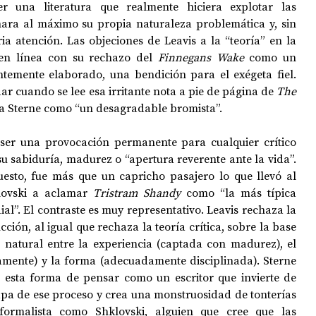
 una literatura que realmente hiciera explotar las 
ara al máximo su propia naturaleza problemática y, sin 
a atención. Las objeciones de Leavis a la “teoría” en la 
 en línea con su rechazo del 
Finnegans Wake
 como un 
temente elaborado, una bendición para el exégeta fiel. 
r cuando se lee esa irritante nota a pie de página de 
The 
 a Sterne como “un desagradable bromista”.
 ser una provocación permanente para cualquier crítico 
su sabiduría, madurez o “apertura reverente ante la vida”. 
esto, fue más que un capricho pasajero lo que llevó al 
lovski a aclamar 
Tristram Shandy
 como “la más típica 
al”. El contraste es muy representativo. Leavis rechaza la 
cción, al igual que rechaza la teoría crítica, sobre la base 
n natural entre la experiencia (captada con madurez), el 
amente) y la forma (adecuadamente disciplinada). Sterne 
 esta forma de pensar como un escritor que invierte de 
a de ese proceso y crea una monstruosidad de tonterías 
formalista como Shklovski, alguien que cree que las 