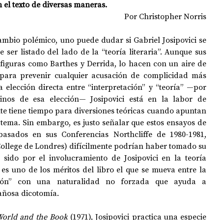
 el texto de diversas maneras.
Por Christopher Norris
OPOLOGÍA
OPINIÓN
50 AÑOS DEL GOLPE
ambio polémico, uno puede dudar si Gabriel Josipovici se 
er listado del lado de la “teoría literaria”. Aunque sus 
figuras como Barthes y Derrida, lo hacen con un aire de 
para prevenir cualquier acusación de complicidad más 
 elección directa entre “interpretación” y “teoría” —por 
inos de esa elección— Josipovici está en la labor de 
nte tiene tiempo para diversiones teóricas cuando apuntan 
a una lectura o adornan un tema. Sin embargo, es justo señalar que estos ensayos de 
basados en sus Conferencias Northcliffe de 1980-1981, 
College de Londres) difícilmente podrían haber tomado su 
sido por el involucramiento de Josipovici en la teoría 
, es uno de los méritos del libro el que se mueva entre la 
ación” con una naturalidad no forzada que ayuda a 
gañosa dicotomía.
orld and the Book
 (1971), Josipovici practica una especie 