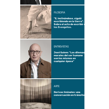
FILOSOFÍA
“E, inclinándose, siguió
escribiendo en la tierra”.
Sobre el acto de escribir en
los Evangelios.
ENTREVISTAS
José Salem: “Los dilemas
morales del ser humano
son los mismos en
cualquier época”
ARTE
Derivas liminales: una
conversación en tránsito