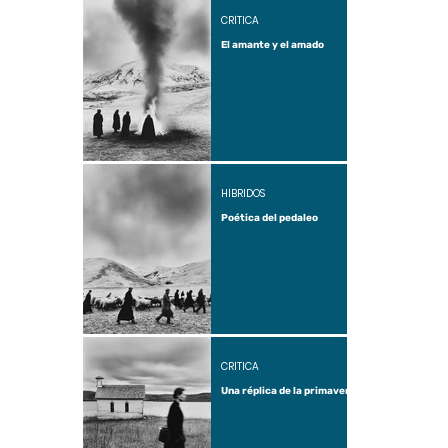
CRÍTICA
El amante y el amado
HÍBRIDOS
Poética del pedaleo
CRÍTICA
Una réplica de la primavera