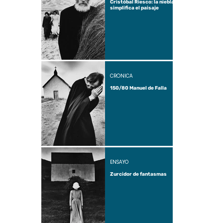
Cristóbal Riesco: la niebla
simplifica el paisaje
CRÓNICA
150/80 Manuel de Falla
ENSAYO
Zurcidor de fantasmas