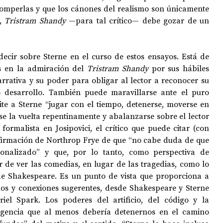
omperlas y que los cánones del realismo son únicamente 
, 
Tristram Shandy
 —para tal crítico— debe gozar de un 
decir sobre Sterne en el curso de estos ensayos. Está de 
s en la admiración del 
Tristram Shandy
 por sus hábiles 
rrativa y su poder para obligar al lector a reconocer su 
o desarrollo. También puede maravillarse ante el puro 
ite a Sterne “jugar con el tiempo, detenerse, moverse en 
se la vuelta repentinamente y abalanzarse sobre el lector 
 formalista en Josipovici, el crítico que puede citar (con 
firmación de Northrop Frye de que “no cabe duda de que 
ionalizado” y que, por lo tanto, como perspectiva de 
r de ver las comedias, en lugar de las tragedias, como lo 
de Shakespeare. Es un punto de vista que proporciona a 
os y conexiones sugerentes, desde Shakespeare y Sterne 
el Spark. Los poderes del artificio, del código y la 
igencia que al menos debería detenernos en el camino 