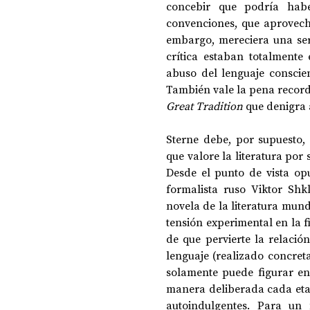
concebir que podría haber
convenciones, que aprovech
embargo, mereciera una seri
crítica estaban totalmente
abuso del lenguaje conscien
También vale la pena recorda
Great Tradition
 que denigra
Sterne debe, por supuesto,
que valore la literatura por 
Desde el punto de vista opu
formalista ruso Viktor Shk
novela de la literatura mundi
tensión experimental en la fi
de que pervierte la relació
lenguaje (realizado concret
solamente puede figurar en
manera deliberada cada etap
autoindulgentes. Para un 