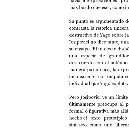
hacia interpretaciones “pro
más burdo que eso”, como in
Su punto es argumentado de
contrasta la retórica sincer
destructivo de Yago sobre la
Josipovici no dice tanto, un
su ensayo “El intelecto diabó
una especie de grandiloc
desacuerdo con el auténtico 
manera paradójica, la expre
inconsciente, corrompida co
individual que Yago explota.
Pero Josipovici ve un límite
últimamente preocupa al pe
formal o figurativa más allá
hecho el “texto” prototípico
siniestro como uno liberad