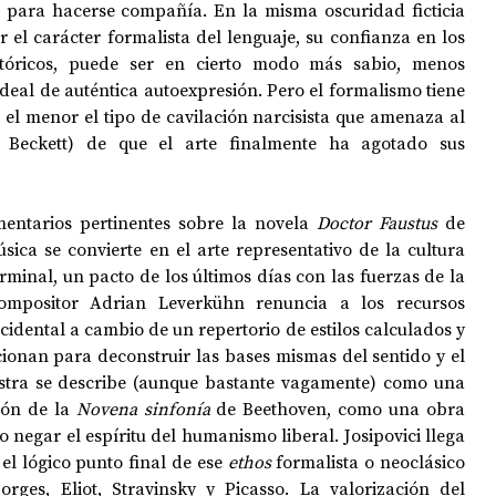
 para hacerse compañía. En la misma oscuridad ficticia 
r el carácter formalista del lenguaje, su confianza en los 
tóricos, puede ser en cierto modo más sabio, menos 
ideal de auténtica autoexpresión. Pero el formalismo tiene 
s el menor el tipo de cavilación narcisista que amenaza al 
 Beckett) de que el arte finalmente ha agotado sus 
mentarios pertinentes sobre la novela 
Doctor Faustus
 de 
a se convierte en el arte representativo de la cultura 
minal, un pacto de los últimos días con las fuerzas de la 
ompositor Adrian Leverkühn renuncia a los recursos 
cidental a cambio de un repertorio de estilos calculados y 
cionan para deconstruir las bases mismas del sentido y el 
stra se describe (aunque bastante vagamente) como una 
ón de la 
Novena sinfonía
 de Beethoven, como una obra 
 negar el espíritu del humanismo liberal. Josipovici llega 
el lógico punto final de ese 
ethos
 formalista o neoclásico 
ges, Eliot, Stravinsky y Picasso. La valorización del 