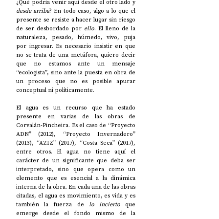
¿Qué podría venir aquí desde el otro lado y 
desde arriba
? En todo caso, algo a lo que el 
presente se resiste a hacer lugar sin riesgo 
de ser desbordado por 
ello
. El lleno de la 
naturaleza, pesado, húmedo, vivo, puja 
por ingresar. Es necesario insistir en que 
no se trata de una metáfora, quiero decir 
que no estamos ante un mensaje 
“ecologista”, sino ante la puesta en obra de 
un proceso que no es posible apurar 
conceptual ni políticamente.
El agua es un recurso que ha estado 
presente en varias de las obras de 
Corvalán-Pincheira. Es el caso de “Proyecto 
ADN” (2012), “Proyecto Invernadero” 
(2013), “AZIZ” (2017), “Costa Seca” (2017), 
entre otros. El agua no tiene aquí el 
carácter de un significante que deba ser 
interpretado, sino que opera como un 
elemento que es esencial a la dinámica 
interna de la obra. En cada una de las obras 
citadas, el agua es movimiento, es vida y es 
también la fuerza de 
lo incierto
 que 
emerge desde el fondo mismo de la 