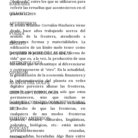
“desborde” entre los que se utilizaron para 
BARBARIE
referir las revueltas que acontecieron en el 
ORÁCULO
planeta el 2019.
AFUERISMOS
El artista Máximo Corvalán-Pincheira viene 
desde hace años trabajando acerca del 
POESÍA
sentido de la frontera, atendiendo a 
diferentes formas y materialidades. La 
ENSAYO
edificación de un límite suele tener como 
DOSSIER NOCHE DE LAS IDEAS
propósito la protección de una “forma de 
vida” que es, a la vez, la producción de una 
ANTROPOLOGÍA
identidad que se constituye al diferenciarse 
y contraponerse al “otro”. En la actualidad, 
OPINIÓN
la globalización de la economía financiera y 
la informatización del planeta en redes 
50 AÑOS DEL GOLPE
digitales pareciera allanar las fronteras, 
CIENCIA Y TECNOLOGÍA
pero lo que ocurre no es solo que estas 
permanecen, sino que incluso se 
DOSSIER CONSEJO CONSTITUCIONAL
multiplican. Corvalán-Pincheira reflexiona 
2023
el hecho de que las fronteras, en 
cualquiera de sus modos -fronteras 
FUTURO ANTERIOR
políticas, sociales, culturales, lingüísticas, 
policiales, biológicas, etc.- están siendo 
PODCAST
permanentemente cruzadas, 
transgredidas, horadadas. Algo fluye entre 