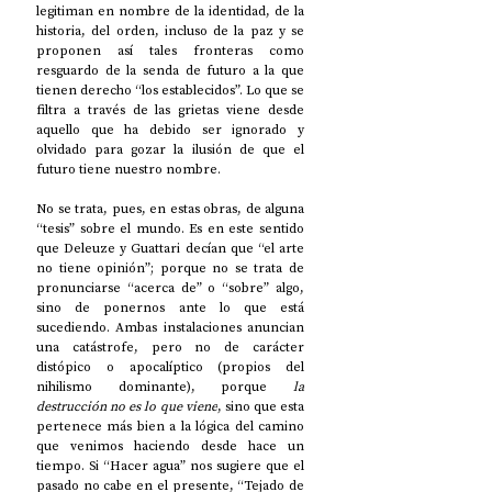
legitiman en nombre de la identidad, de la 
historia, del orden, incluso de la paz y se 
proponen así tales fronteras como 
resguardo de la senda de futuro a la que 
tienen derecho “los establecidos”. Lo que se 
filtra a través de las grietas viene desde 
aquello que ha debido ser ignorado y 
olvidado para gozar la ilusión de que el 
futuro tiene nuestro nombre. 
No se trata, pues, en estas obras, de alguna 
“tesis” sobre el mundo. Es en este sentido 
que Deleuze y Guattari decían que “el arte 
no tiene opinión”; porque no se trata de 
pronunciarse “acerca de” o “sobre” algo, 
sino de ponernos ante lo que está 
sucediendo. Ambas instalaciones anuncian 
una catástrofe, pero no de carácter 
distópico o apocalíptico (propios del 
nihilismo dominante), porque 
la 
destrucción no es lo que viene
, sino que esta 
pertenece más bien a la lógica del camino 
que venimos haciendo desde hace un 
tiempo. Si “Hacer agua” nos sugiere que el 
pasado no cabe en el presente, “Tejado de 