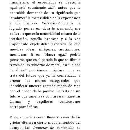
inminencia, el espectador se pregunta 
¿
qué está sucediendo allí
?, antes que la 
consabida demanda de un significado que 
“traduzca” la materialidad de la experiencia 
a un discurso. Corvalán-Pincheira ha 
logrado poner en obra 
lo tremendo
; me 
refiero a que es la materialidad misma de la 
instalación, aquella precaria y a la vez 
imponente objetualidad agrietada, lo que 
moviliza ideas, imágenes, asociaciones, 
memorias. Si en “Hacer agua" podría 
pensarse que es el pasado lo que se filtra a 
través de las cubiertas de metal, en “Tejado 
de vidrio” podríamos conjeturar que se 
trata del futuro que ya ha comenzado a 
cruzar los muros categoriales que 
identifican nuestro agotado modo de vida 
con el orden de lo posible. Se trata de un 
futuro que amenaza con arrasar nuestras 
últimas y orgullosas convicciones 
antropomórficas.
El agua que sin cesar fluye a través de las 
grietas altera en cierto modo el sentido del 
tiempo. Las 
fronteras de contención
 se 