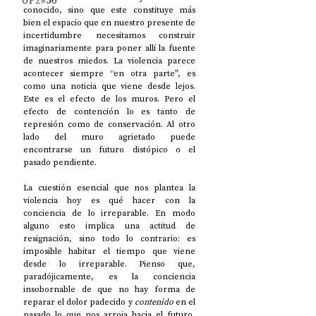
UP2#36
conocido, sino que este constituye más 
bien el espacio que en nuestro presente de 
incertidumbre necesitamos construir 
imaginariamente para poner allí la fuente 
de nuestros miedos. La violencia parece 
acontecer siempre “en otra parte”, es 
como una noticia que viene desde lejos. 
Este es el efecto de los muros. Pero el 
efecto de contención lo es tanto de 
represión como de conservación. Al otro 
lado del muro agrietado puede 
encontrarse un futuro distópico o el 
pasado pendiente.  
La cuestión esencial que nos plantea la 
violencia hoy es qué hacer con la 
conciencia de lo irreparable. En modo 
alguno esto implica una actitud de 
resignación, sino todo lo contrario: es 
imposible habitar el tiempo que viene 
desde lo irreparable. Pienso que, 
paradójicamente, es la conciencia 
insobornable de que no hay forma de 
reparar el dolor padecido y 
contenido
 en el 
pasado lo que nos arroja hacia el futuro, 