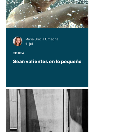
María Gracia Omagna
11 jul
CRÍTICA
Sean valientes en lo pequeño