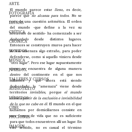
ARTE
El mundo parece estar
 lleno
, es decir, 
FOTOGRAFÍA
parece que 
no alcanza para todos
. No se 
trata de una cuestión aritmética. El orden 
LETRAS
del mundo -que define a la vez su 
CRÍTICA
horizonte de sentido- ha comenzado a ser 
desbordado
 desde distintos lugares. 
CRÓNICA
Entonces se construyen muros para hacer 
SONIDOS
de esa amenaza algo extraño, para poder 
defenderse, como si aquello viniera desde 
MÚSICA
“otro lugar”. Pero ese lugar supuestamente 
ajeno se encuentra de alguna manera 
JUKEBOX
dentro
 del continente en el que nos 
TALLERES Y CURSOS
hallamos y que ahora está siendo 
desbordado; la “amenaza” viene desde 
AUDIOTEXTO
territorios
 invisibles
, porque 
el mundo 
HÍBRIDOS
existe a partir de la exclusión e invisibilidad 
de lo que no cabe en él
. El mundo en el que 
CINE
luchamos por domiciliarnos consiste en 
una forma de vida que no es suficiente 
FICCIONES
para que todos encuentren allí un lugar. En 
IMAGEN
este sentido, no es casual el término 