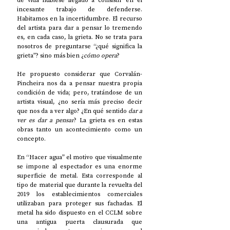
de vida hubiese llegado a consistir en el 
incesante trabajo de defenderse. 
Habitamos en la incertidumbre. El recurso 
del artista para dar a pensar lo tremendo 
es, en cada caso, la grieta. No se trata para 
nosotros de preguntarse “¿qué significa la 
grieta”? sino más bien ¿
cómo opera
? 
He propuesto considerar que Corvalán-
Pincheira nos da a pensar nuestra propia 
condición de vida; pero, tratándose de un 
artista visual, ¿no sería más preciso decir 
que nos da a ver algo? ¿En qué sentido 
dar a 
ver es dar a pensar
? La grieta es en estas 
obras tanto un acontecimiento como un 
concepto. 
En “Hacer agua” el motivo que visualmente 
se impone al espectador es una enorme 
superficie de metal. Esta corresponde al 
tipo de material que durante la revuelta del 
2019 los establecimientos comerciales 
utilizaban para proteger sus fachadas. El 
metal ha sido dispuesto en el CCLM sobre 
una antigua puerta clausurada que 