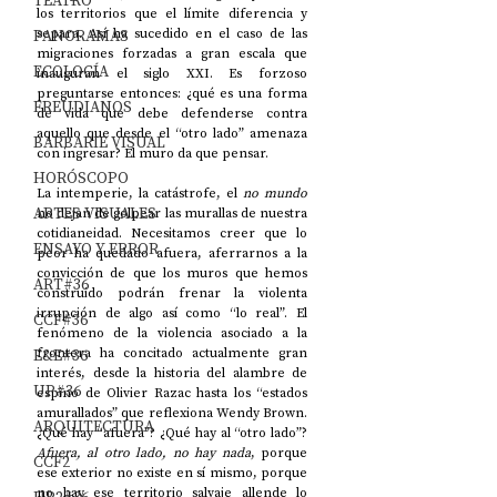
TEATRO
los territorios que el límite diferencia y 
PANORAMAS
separa. Así ha sucedido en el caso de las 
migraciones forzadas a gran escala que 
ECOLOGÍA
inauguran el siglo XXI. Es forzoso 
preguntarse entonces: ¿qué es una forma 
FREUDIANOS
de vida que debe defenderse contra 
aquello que desde el “otro lado” amenaza 
BARBARIE VISUAL
con ingresar? El muro da que pensar.
HORÓSCOPO
La intemperie, la catástrofe, el 
no mundo
ARTES VISUALES
no dejan de golpear las murallas de nuestra 
cotidianeidad. Necesitamos creer que lo 
ENSAYO Y ERROR
peor ha quedado afuera, aferrarnos a la 
convicción de que los muros que hemos 
ART#36
construido podrán frenar la violenta 
irrupción de algo así como “lo real”. El 
CCF#36
fenómeno de la violencia asociado a la 
E&E#36
frontera ha concitado actualmente gran 
interés, desde la historia del alambre de 
UP#36
espino de Olivier Razac hasta los “estados 
amurallados” que reflexiona Wendy Brown. 
ARQUITECTURA
¿Qué hay “afuera”? ¿Qué hay al “otro lado”? 
Afuera, al otro lado, no hay nada
, porque 
CCF2
ese exterior no existe en sí mismo, porque 
no hay ese territorio salvaje allende lo 