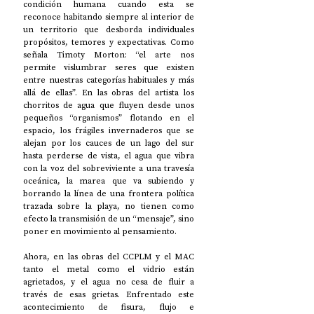
condición humana cuando esta se 
reconoce habitando siempre al interior de 
un territorio que desborda individuales 
propósitos, temores y expectativas. Como 
señala Timoty Morton: “el arte nos 
permite vislumbrar seres que existen 
entre nuestras categorías habituales y más 
allá de ellas”. En las obras del artista los 
chorritos de agua que fluyen desde unos 
pequeños “organismos” flotando en el 
espacio, los frágiles invernaderos que se 
alejan por los cauces de un lago del sur 
hasta perderse de vista, el agua que vibra 
con la voz del sobreviviente a una travesía 
oceánica, la marea que va subiendo y 
borrando la línea de una frontera política 
trazada sobre la playa, no tienen como 
efecto la transmisión de un “mensaje”, sino 
poner en movimiento al pensamiento. 
Ahora, en las obras del CCPLM y el MAC 
tanto el metal como el vidrio están 
agrietados, y el agua no cesa de fluir a 
través de esas grietas. Enfrentado este 
acontecimiento de fisura, flujo e 