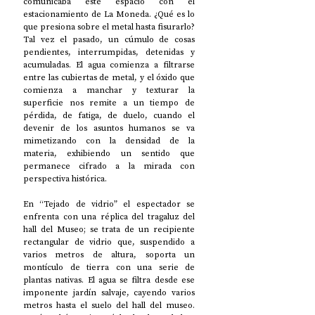
comunicaba este espacio con el 
estacionamiento de La Moneda. ¿Qué es lo 
que presiona sobre el metal hasta fisurarlo? 
Tal vez el pasado, un cúmulo de cosas 
pendientes, interrumpidas, detenidas y 
acumuladas. El agua comienza a filtrarse 
entre las cubiertas de metal, y el óxido que 
comienza a manchar y texturar la 
superficie nos remite a un tiempo de 
pérdida, de fatiga, de duelo, cuando el 
devenir de los asuntos humanos se va 
mimetizando con la densidad de la 
materia, exhibiendo un sentido que 
permanece cifrado a la mirada con 
perspectiva histórica.  
En “Tejado de vidrio” el espectador se 
enfrenta con una réplica del tragaluz del 
hall del Museo; se trata de un recipiente 
rectangular de vidrio que, suspendido a 
varios metros de altura, soporta un 
montículo de tierra con una serie de 
plantas nativas. El agua se filtra desde ese 
imponente jardín salvaje, cayendo varios 
metros hasta el suelo del hall del museo. 