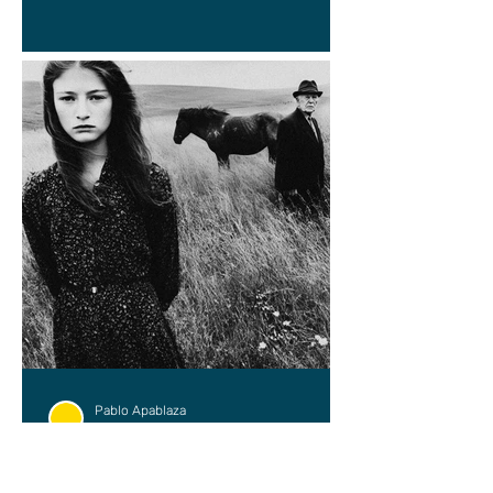
Pablo Apablaza
9 jun
ENSAYO