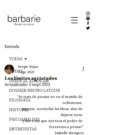
Entrada
TODAS
Sergio Rojas
TODAS
7 ago 2023
Los límites agrietados
DESDE EL ALMACÉN
Actualizado:
5 sept 2023
DOSSIER BRUNO LATOUR
“Se trata de pensar no en el sentido de 
FILOSOFÍA
reflexionar, 
sopesar, acomodar las ideas, sino de 
HISTORIA
dejarse tocar 
PSICOANÁLISIS
y dar a eso que nos toca el poder de 
forzarnos a pensar”
ENTREVISTAS
Isabelle Stengers