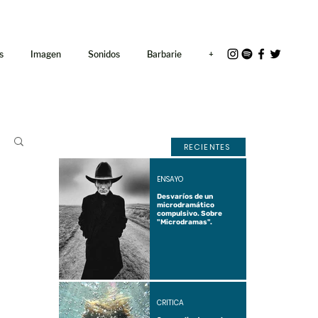
<link rel="icon"
href="/path/to/favicon.ico">
s
Imagen
Sonidos
Barbarie
+
RECIENTES
ENSAYO
Desvaríos de un
microdramático
compulsivo. Sobre
"Microdramas".
CRÍTICA