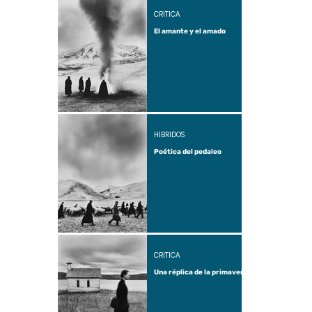
CRÍTICA
El amante y el amado
HÍBRIDOS
Poética del pedaleo
CRÍTICA
Una réplica de la primavera