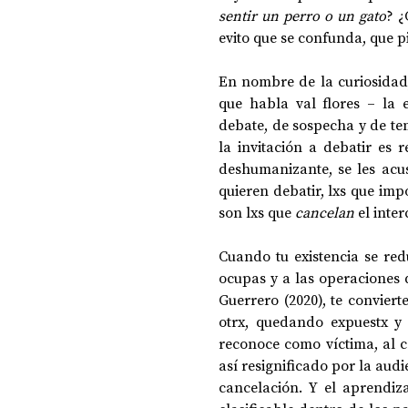
sentir un perro o un gato
? ¿
evito que se confunda, que 
En nombre de la curiosidad,
que habla val flores – la e
debate, de sospecha y de te
la invitación a debatir es 
deshumanizante, se les acusa
quieren debatir, lxs que imp
son lxs que 
cancelan
 el inte
Cuando tu existencia se red
ocupas y a las operaciones q
Guerrero (2020), te convierte
otrx, quedando expuestx y 
reconoce como víctima, al c
así resignificado por la aud
cancelación. Y el aprendizaj