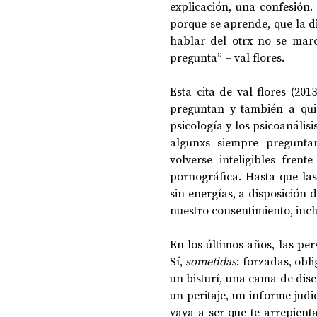
explicación, una confesión.
porque se aprende, que la 
hablar del otrx no se marc
DOSSIER NOCHE DE LAS IDEAS
ANTR
pregunta” – val flores. 
Esta cita de val flores (20
CIENCIA Y TECNOLOGÍA
preguntan y también a qui
psicología y los psicoanálisi
algunxs siempre preguntar
volverse inteligibles fren
pornográfica. Hasta que la
sin energías, a disposición d
nuestro consentimiento, incl
En los últimos años, las pe
Sí, 
sometidas
: forzadas, obl
un bisturí, una cama de dise
un peritaje, un informe judic
vaya a ser que te arrepientas