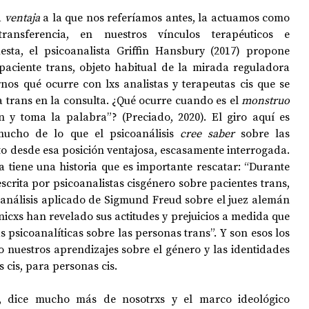
 
ventaja
 a la que nos referíamos antes, la actuamos como 
ransferencia, en nuestros vínculos terapéuticos e 
esta, el psicoanalista 
Griffin Hansbury
 (2017) propone 
paciente trans, objeto habitual de la mirada reguladora 
nos qué ocurre con lxs analistas y terapeutas cis que se 
trans en la consulta. ¿Qué ocurre cuando es el 
monstruo 
n y toma la palabra”? (Preciado, 2020). El giro aquí es 
mucho de lo que el psicoanálisis 
cree saber 
sobre las 
to desde esa posición ventajosa, escasamente interrogada. 
a tiene una historia que es importante rescatar: “Durante 
scrita por psicoanalistas cisgénero sobre pacientes trans, 
nálisis aplicado de Sigmund Freud sobre el juez alemán 
nicxs han revelado sus actitudes y prejuicios a medida que 
 psicoanalíticas sobre las personas trans”. Y son esos los 
 nuestros aprendizajes sobre el género y las identidades 
 cis, para personas cis. 
, dice mucho más de nosotrxs y el marco ideológico 