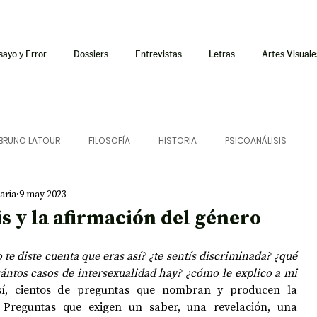
sayo y Error
Dossiers
Entrevistas
Letras
Artes Visuale
BRUNO LATOUR
FILOSOFÍA
HISTORIA
PSICOANÁLISIS
aria
9 may 2023
ÍA
LETRAS
CRÍTICA
CRÓNICA
SONIDOS
is y la afirmación del género
 CURSOS
AUDIOTEXTO
HÍBRIDOS
CINE
FICCIONES
 te diste cuenta que eras así? ¿te sentís discriminada? ¿qué 
uántos casos de intersexualidad hay? ¿cómo le explico a mi 
í, cientos de preguntas que nombran y producen la 
s. Preguntas que exigen un saber, una revelación, una 
AFUERISMOS
POESÍA
ENSAYO