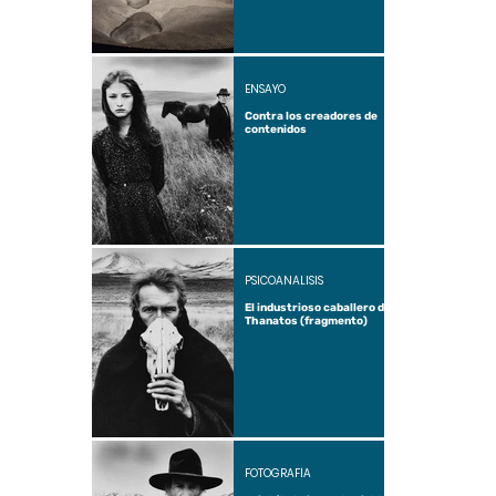
ENSAYO
Contra los creadores de
contenidos
PSICOANÁLISIS
El industrioso caballero de
Thanatos (fragmento)
FOTOGRAFÍA