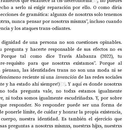
parámetros que establece la cis-heteronorma
[1]
, no puedes 
echo a serlo ni exigir reparación por ello. O como diría 
lecciones de gramática: algunxs de nosotrxs solo tenemos 
otrxs, nunca pensar por nosotrxs mismxs”, incluso cuando 
encia y los ataques trans-odiantes.
 dignidad de una persona no son cuestiones opinables. 
Visibilizar la violencia de tu pregunta y hacerte responsable de sus efectos no es 
 
Porque tal como dice Travis Alabanza (2022), tu 
-requisito para que nosotrxs existamos”. Porque al 
 piensan, las identidades trans no son una moda ni se 
fenómeno
 reciente ni una 
invención 
de las redes sociales 
te y ha estado ahí siempre!)
[2]
. Y aquí es donde nosotrxs 
 no toda pregunta vale, no todxs estamos igualmente 
, ni todxs somos igualmente escudriñadxs. Y, por sobre 
que responder. No responder puede ser una forma de 
de ponerle límite, de cuidar y honrar la propia existencia, 
cuerpo, nuestra identidad. Es también el ejercicio que 
s preguntas a nosotrxs mismxs, nuestrxs hijxs, nuestrxs 