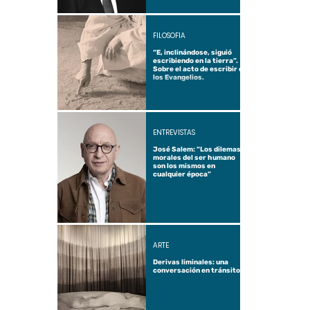
FILOSOFÍA
“E, inclinándose, siguió
escribiendo en la tierra”.
Sobre el acto de escribir en
los Evangelios.
ENTREVISTAS
José Salem: “Los dilemas
morales del ser humano
son los mismos en
cualquier época”
ARTE
Derivas liminales: una
conversación en tránsito