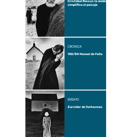
Cristóbal Riesco: la niebla
simplifica el paisaje
CRÓNICA
150/80 Manuel de Falla
ENSAYO
Zurcidor de fantasmas