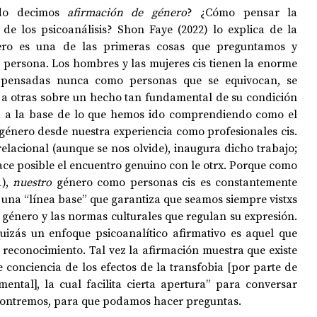
do decimos 
afirmación de género
? ¿Cómo pensar la 
de los psicoanálisis? 
Shon Faye (2022) lo explica de la 
ero es una de las primeras cosas que preguntamos y 
persona. Los hombres y las mujeres cis tienen la enorme 
 pensadas nunca como personas que se equivocan, se 
a otras sobre un hecho tan fundamental de su condición 
á a la base de lo que hemos ido comprendiendo como el 
género desde nuestra experiencia como profesionales cis. 
elacional (aunque se nos olvide), inaugura dicho trabajo; 
ace posible el encuentro genuino con le otrx. Porque como 
), 
nuestro 
género como personas cis es constantemente 
na “línea base” que garantiza que seamos siempre vistxs 
 género y las normas culturales que regulan su expresión. 
uizás un enfoque psicoanalítico afirmativo es aquel que 
reconocimiento. Tal vez la afirmación muestra que existe 
e conciencia de los efectos de la transfobia [por parte de 
ental], la cual facilita cierta apertura” para conversar 
ncontremos, para que podamos hacer preguntas.