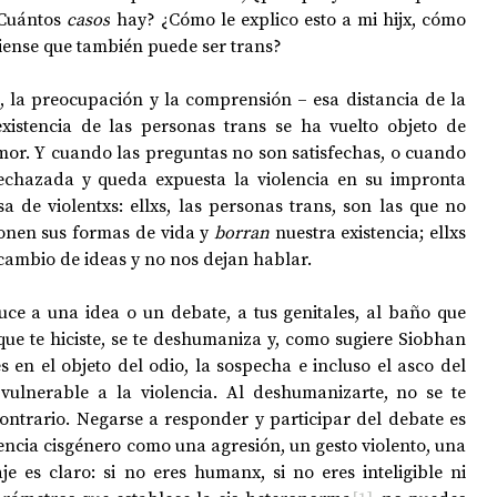
Cuántos 
casos
 hay? ¿Cómo le explico esto a mi hijx, cómo 
piense que también puede ser trans?
 la preocupación y la comprensión – esa distancia de la 
xistencia de las personas trans se ha vuelto objeto de 
mor. Y cuando las preguntas no son satisfechas, o cuando 
rechazada y queda expuesta la violencia en su impronta 
 de violentxs: ellxs, las personas trans, son las que no 
onen sus formas de vida y 
borran 
nuestra existencia; ellxs 
rcambio de ideas y no nos dejan hablar. 
uce a una idea o un debate, a tus genitales, al baño que 
ue te hiciste, se te deshumaniza y, como sugiere Siobhan 
s en el objeto del odio, la sospecha e incluso el asco del 
vulnerable a la violencia. Al deshumanizarte, no se te 
ontrario. Negarse a responder y participar del debate es 
iencia cisgénero como una agresión, un gesto violento, una 
e es claro: si no eres humanx, si no eres inteligible ni 