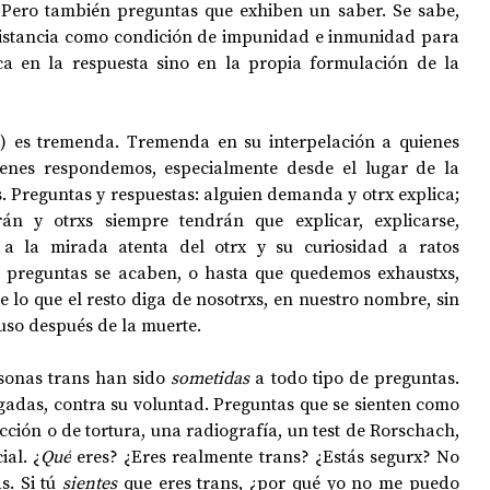
 Pero también preguntas que exhiben un saber. Se sabe, 
distancia como condición de impunidad e inmunidad para 
a en la respuesta sino en la propia formulación de la 
OPOLOGÍA
OPINIÓN
50 AÑOS DEL GOLPE
13) es tremenda. Tremenda en su interpelación a quienes 
enes respondemos, especialmente desde el lugar de la 
s. Preguntas y respuestas: alguien demanda y otrx explica; 
án y otrxs siempre tendrán que explicar, explicarse, 
te a la mirada atenta del otrx y su curiosidad a ratos 
s preguntas se acaben, o hasta que quedemos exhaustxs, 
e lo que el resto diga de nosotrxs, en nuestro nombre, sin 
uso después de la muerte. 
rsonas trans han sido 
sometidas 
a todo tipo de preguntas. 
igadas, contra su voluntad. Preguntas que se sienten como 
cción o de tortura, una radiografía, un test de Rorschach, 
ial. ¿
Qué
 eres? ¿Eres realmente trans? ¿Estás segurx? No 
. Si tú 
sientes 
que eres trans, ¿por qué yo no me puedo 