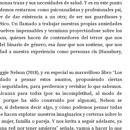
sonas trans y sus necesidades de salud. Y es en este punto 
demos restarnos: 
como psicoanalistas y profesionales psi, 
 de dar existencia a un otrx; de ser sus guardianes y 
ético. Un llamado a trabajar nuestras propias ansiedades 
vuelven impensables y terminan proyectándose sobre los 
rans, quienes hacen de contenedores del terror que nos 
el binario de género, esa 
base 
que nos sostiene, que nos 
dad a nuestra experiencia como personas cis (Hansbury, 
gie Nelson (2018), y en especial su maravilloso libro “Los 
dado a pensar estos asuntos, proponiendo ciertas 
i seguridades, para perdernos y revisitar lo que sabemos. 
lcanza para todxs (por su incompletitud, al modo de 
én porque ha sido construido por algun
x
s), Nelson se 
, si debemos decir algo, y cómo podemos pensar todas 
ue hacen explotar nuestros imaginarios y certezas sobre lo 
ujer, familia o pareja. Y nos invita a seguir adelante, ya 
una red por tener agujeros” señala, vamos a hacer lo que 