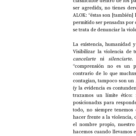
clasificable dentro de los 
ser agredidx, no tienes der
ALOK: “
éstas son [también] 
permitido ser pensadxs por 
se trata de denunciar la viol
La existencia, humanidad y
cancelarte 
ni 
silenciarte.
“comprensión no es un pre
contrario de lo que muchxs
contagian, tampoco son un 
(y la evidencia es contunden
trazamos un límite ético:
posicionadxs para responder
todo, no siempre tenemos 
hacer frente a la violencia, 
el nombre propio, nuestro 
hacemos cuando llevamos esa