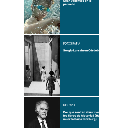
Sean valientes en lo
pequeño
FOTOGRAFÍA
Sergio Larraín en Córdoba
HISTORIA
Por qué son tan aburridos
los libros de historia? (Ha
muerto Carlo Ginzburg)