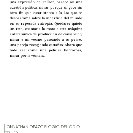
una expresión de Teillier, parece así una 
cuestión política: mirar porque sí, goce sin 
otro fin que estar atento a la luz que se 
desparrama sobre la superficie del mundo 
en su reposada entropía. Quedarse quieto 
un rato, chantarle la moto a esta máquina 
anfetamínica de producción de cansancio y 
mirar a un vecino paseando a su perro, 
una pareja recogiendo castañas. Ahora que 
todo cae como una película horrorosa, 
mirar por la ventana. 
JONNATHAN OPAZO
ELOGIO DEL ODIO