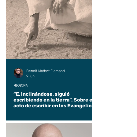
Benoit Mathot Flamand
9 jun
FILOSOFÍA
“E, inclinándose, siguió
escribiendo en la tierra”. Sobre el
acto de escribir en los Evangelios.