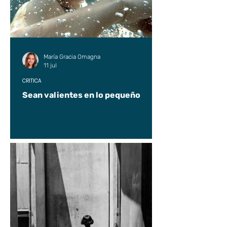
María Gracia Omagna
11 jul
CRÍTICA
Sean valientes en lo pequeño