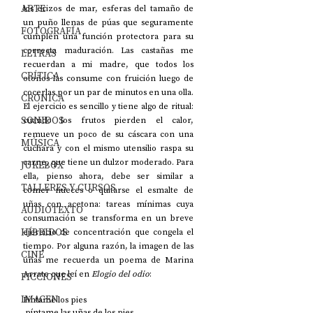
ARTE
los erizos de mar, esferas del tamaño de 
un puño llenas de púas que seguramente 
FOTOGRAFÍA
cumplen una función protectora para su 
correcta maduración. Las castañas me 
LETRAS
recuerdan a mi madre, que todos los 
CRÍTICA
otoños las consume con fruición luego de 
cocerlas por un par de minutos en una olla. 
CRÓNICA
El ejercicio es sencillo y tiene algo de ritual: 
SONIDOS
cuando los frutos pierden el calor, 
remueve un poco de su cáscara con una 
MÚSICA
cuchara y con el mismo utensilio raspa su 
carne, que tiene un dulzor moderado. Para 
JUKEBOX
ella, pienso ahora, debe ser similar a 
TALLERES Y CURSOS
comer nueces o quitarse el esmalte de 
uñas con acetona: tareas mínimas cuya 
AUDIOTEXTO
consumación se transforma en un breve 
HÍBRIDOS
ejercicio de concentración que congela el 
tiempo. Por alguna razón, la imagen de las 
CINE
uñas me recuerda un poema de Marina 
Arrate que leí en 
Elogio del odio
:
FICCIONES
IMAGEN
Píntame los pies
 píntame las uñas de los pies