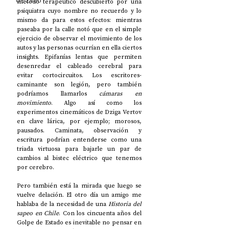
UP2#36
método terapéutico descubierto por una 
psiquiatra cuyo nombre no recuerdo y lo 
mismo da para estos efectos: mientras 
paseaba por la calle notó que en el simple 
ejercicio de observar el movimiento de los 
autos y las personas ocurrían en ella ciertos 
insights. Epifanías lentas que permiten 
desenredar el cableado cerebral para 
evitar cortocircuitos. Los escritores-
caminante son legión, pero también 
podríamos llamarlos 
cámaras en 
movimiento
. Algo así como los 
experimentos cinemáticos de Dziga Vertov 
en clave lárica, por ejemplo; morosos, 
pausados. Caminata, observación y 
escritura podrían entenderse como una 
triada virtuosa para bajarle un par de 
cambios al bistec eléctrico que tenemos 
por cerebro.
Pero también está la mirada que luego se 
vuelve delación. El otro día un amigo me 
hablaba de la necesidad de una 
Historia del 
sapeo en Chile
. Con los cincuenta años del 
Golpe de Estado es inevitable no pensar en 