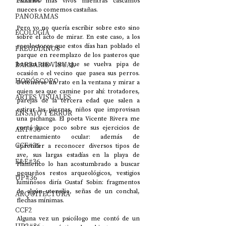
TEATRO
estamos más vivos mientras cascamos 
nueces o comemos castañas. 
PANORAMAS
Pero yo no quería escribir sobre esto sino 
ECOLOGÍA
sobre el acto de mirar. En este caso, a los 
recolectores que estos días han poblado el 
FREUDIANOS
parque en reemplazo de los pasteros que 
BARBARIE VISUAL
buscan una lata que se vuelva pipa de 
ocasión o el vecino que pasea sus perros. 
HORÓSCOPO
Detenerse un rato en la ventana y mirar a 
quien sea que camine por ahí: trotadores, 
ARTES VISUALES
parejas de la tercera edad que salen a 
estirar las piernas, niños que improvisan 
ENSAYO Y ERROR
una pichanga. El poeta Vicente Rivera me 
contó hace poco sobre sus ejercicios de 
ART#36
entrenamiento ocular: además de 
CCF#36
aprender a reconocer diversos tipos de 
ave, sus largas estadías en la playa de 
E&E#36
Flamenco lo han acostumbrado a buscar 
pequeños restos arqueológicos, vestigios 
UP#36
luminosos diría Gustaf Sobin: fragmentos 
de algún utensilio, señas de un conchal, 
ARQUITECTURA
flechas mínimas. 
CCF2
Alguna vez un psicólogo me contó de un 