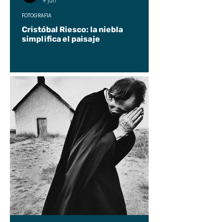
9 jun
FOTOGRAFÍA
Cristóbal Riesco: la niebla
simplifica el paisaje