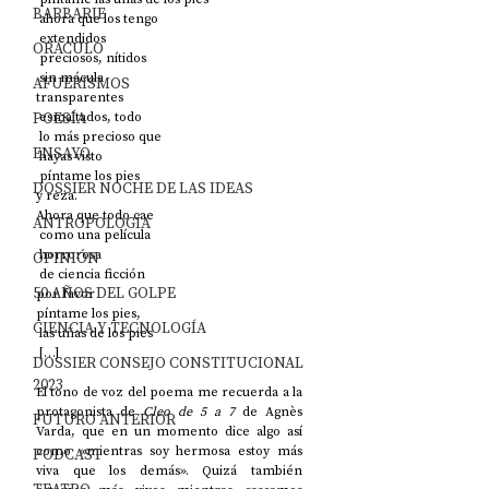
BARBARIE
 ahora que los tengo
 extendidos
ORÁCULO
 preciosos, nítidos
 sin mácula
AFUERISMOS
transparentes
POESÍA
 esmaltados, todo
 lo más precioso que
ENSAYO
 hayas visto
 píntame los pies
DOSSIER NOCHE DE LAS IDEAS
y reza.
Ahora que todo cae
ANTROPOLOGÍA
 como una película
 horrorosa
OPINIÓN
 de ciencia ficción
50 AÑOS DEL GOLPE
por favor
píntame los pies,
CIENCIA Y TECNOLOGÍA
 las uñas de los pies
 […]
DOSSIER CONSEJO CONSTITUCIONAL
2023
El tono de voz del poema me recuerda a la 
protagonista de 
Cleo de 5 a 7 
de Agnès 
FUTURO ANTERIOR
Varda, que en un momento dice algo así 
como «mientras soy hermosa estoy más 
PODCAST
viva que los demás». Quizá también 