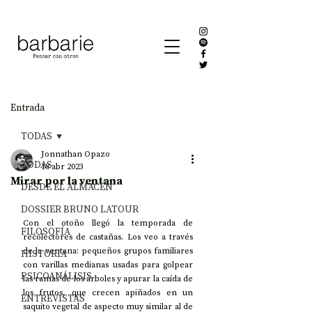
Entrada
TODAS
Jonnathan Opazo
TODAS
18 abr 2023
Mirar por la ventana
DESDE EL ALMACÉN
DOSSIER BRUNO LATOUR
Con el otoño llegó la temporada de 
FILOSOFÍA
recolectores de castañas. Los veo a través 
de la ventana: pequeños grupos familiares 
HISTORIA
con varillas medianas usadas para golpear 
PSICOANÁLISIS
las ramas de los árboles y apurar la caída de 
los frutos, que crecen apiñados en un 
ENTREVISTAS
saquito vegetal de aspecto muy similar al de 