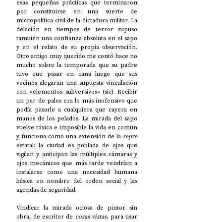
esas pequeñas prácticas que terminaron 
por constituirse en una suerte de 
micropolítica civil de la dictadura militar. La 
delación en tiempos de terror supuso 
también una confianza absoluta en el sapo 
y en el relato de su propia observación. 
Otro amigo muy querido me contó hace no 
mucho sobre la temporada que su padre 
tuvo que pasar en cana luego que sus 
vecinos alegaran una supuesta vinculación 
con «elementos subversivos» (sic). Recibir 
un par de palos era lo más inofensivo que 
podía pasarle a cualquiera que cayera en 
manos de los pelados. La mirada del sapo 
vuelve tóxica e imposible la vida en común 
y funciona como una extensión de la 
repre
estatal: la ciudad es poblada de ojos que 
vigilan y anticipan las múltiples cámaras y 
ojos mecánicos que más tarde vendrían a 
instalarse como una necesidad humana 
básica en nombre del orden social y las 
agendas de seguridad.
Vindicar la mirada ociosa de pintor sin 
obra, de escritor de 
cosas vistas
,
para usar 