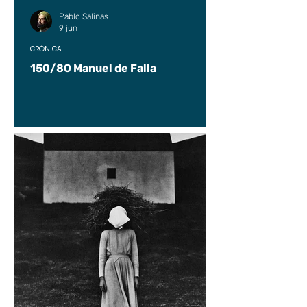
Pablo Salinas
9 jun
CRÓNICA
150/80 Manuel de Falla