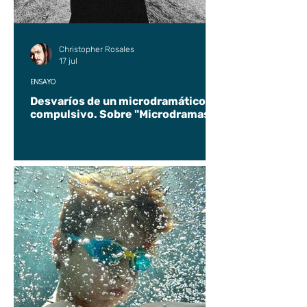
Christopher Rosales
17 jul
ENSAYO
Desvaríos de un microdramático
compulsivo. Sobre "Microdramas".