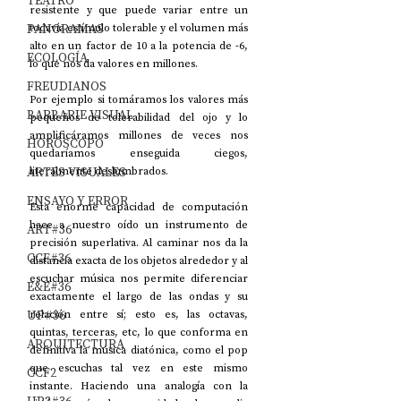
TEATRO
resistente y que puede variar entre un 
PANORAMAS
todavía estímulo tolerable y el volumen más 
alto en un factor de 10 a la potencia de -6, 
ECOLOGÍA
lo que nos da valores en millones.
FREUDIANOS
Por ejemplo si tomáramos los valores más 
BARBARIE VISUAL
pequeños de tolerabilidad del ojo y lo 
amplificáramos millones de veces nos 
HORÓSCOPO
quedaríamos enseguida ciegos, 
ARTES VISUALES
literalmente deslumbrados.
ENSAYO Y ERROR
Esta enorme capacidad de computación 
hace a nuestro oído un instrumento de 
ART#36
precisión superlativa. Al caminar nos da la 
CCF#36
distancia exacta de los objetos alrededor y al 
escuchar música nos permite diferenciar 
E&E#36
exactamente el largo de las ondas y su 
UP#36
relación entre sí; esto es, las octavas, 
quintas, terceras, etc, lo que conforma en 
ARQUITECTURA
definitiva la música diatónica, como el pop 
que escuchas tal vez en este mismo 
CCF2
instante. Haciendo una analogía con la 