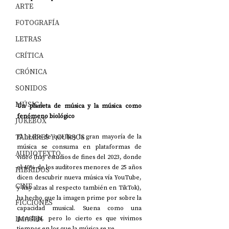
ARTE
FOTOGRAFÍA
LETRAS
CRÍTICA
CRÓNICA
SONIDOS
MÚSICA
Un planeta de música y la música como 
fenómeno biológico
JUKEBOX
TALLERES Y CURSOS
El hecho de que hoy la gran mayoría de la 
música se consuma en plataformas de 
AUDIOTEXTO
video (hay estudios de fines del 2023, donde 
el 40% de los auditores menores de 25 años 
HÍBRIDOS
dicen descubrir nueva música vía YouTube, 
CINE
y hay alzas al respecto también en TikTok), 
ha hecho que la imagen prime por sobre la 
FICCIONES
capacidad musical. Suena como una 
IMAGEN
paradoja, pero lo cierto es que vivimos 
tiempos en los que la música se ve.