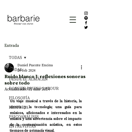
Entrada
TODAS
Daniel Puente Encina
TODAS
29 feb 2024
Ruido blanco I: reflexiones sonoras
DESDE EL ALMACÉN
sobre todo
DOSSIER BRUNO LATOUR
Actualizado:
21 mar 2024
FILOSOFÍA
Un viaje musical a través de la historia, la 
HISTORIA
ciencia y la tecnología; una guía para 
músicos, aficionados e interesados en la 
PSICOANÁLISIS
música y una advertencia sobre el impacto 
de la contaminación acústica, en estos 
ENTREVISTAS
tiempos de primacía visual.