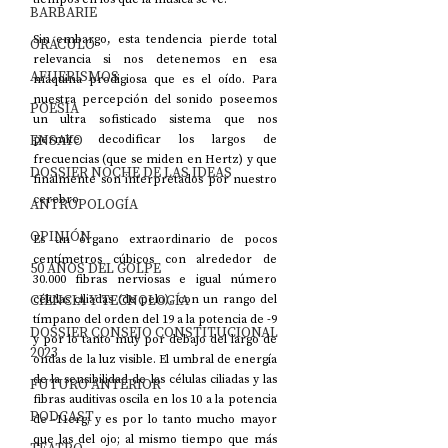
BARBARIE
Sin embargo, esta tendencia pierde total 
ORÁCULO
relevancia si nos detenemos en esa 
AFUERISMOS
máquina prodigiosa que es el oído. Para 
nuestra percepción del sonido poseemos 
POESÍA
un ultra sofisticado sistema que nos 
ENSAYO
permite decodificar los largos de 
frecuencias (que se miden en Hertz) y que 
DOSSIER NOCHE DE LAS IDEAS
finalmente son interpretados por nuestro 
cerebro.
ANTROPOLOGÍA
OPINIÓN
Es un órgano extraordinario de pocos 
centímetros cúbicos con alrededor de 
50 AÑOS DEL GOLPE
30.000 fibras nerviosas e igual número 
CIENCIA Y TECNOLOGÍA
células ciliadas (de pelo), con un rango del 
tímpano del orden del 19 a la potencia de -9 
DOSSIER CONSEJO CONSTITUCIONAL
y por lo tanto muy por debajo del largo de 
2023
ondas de la luz visible. El umbral de energía 
de la sensibilidad de las células ciliadas y las 
FUTURO ANTERIOR
fibras auditivas oscila en los 10 a la potencia 
PODCAST
de -11erg; y es por lo tanto mucho mayor 
que las del ojo; al mismo tiempo que más 