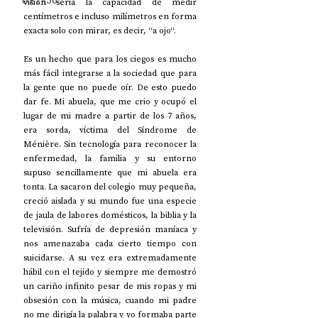
UP2#36
visión sería la capacidad de medir 
centímetros e incluso milímetros en forma 
exacta solo con mirar, es decir, “a ojo“.
Es un hecho que para los ciegos es mucho 
más fácil integrarse a la sociedad que para 
la gente que no puede oír. De esto puedo 
dar fe. Mi abuela, que me crio y ocupó el 
lugar de mi madre a partir de los 7 años, 
era sorda, víctima del Síndrome de 
Ménière. Sin tecnología para reconocer la 
enfermedad, la familia y su entorno 
supuso sencillamente que mi abuela era 
tonta. La sacaron del colegio muy pequeña, 
creció aislada y su mundo fue una especie 
de jaula de labores domésticos, la biblia y la 
televisión. Sufría de depresión maníaca y 
nos amenazaba cada cierto tiempo con 
suicidarse. A su vez era extremadamente 
hábil con el tejido y siempre me demostró 
un cariño infinito pesar de mis ropas y mi 
obsesión con la música, cuando mi padre 
no me dirigía la palabra y yo formaba parte 