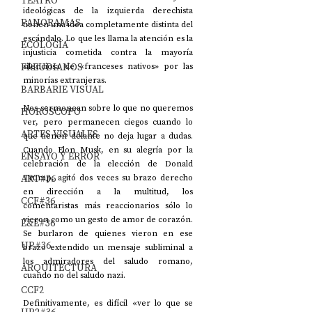
TEATRO
ideológicas de la izquierda derechista 
PANORAMAS
tienen una idea completamente distinta del 
escándalo. Lo que les llama la atención es la 
ECOLOGÍA
injusticia cometida contra la mayoría 
FREUDIANOS
silenciosa de «franceses nativos» por las 
minorías extranjeras.
BARBARIE VISUAL
Nos sermonean sobre lo que no queremos 
HORÓSCOPO
ver, pero permanecen ciegos cuando lo 
ARTES VISUALES
que tienen delante no deja lugar a dudas. 
Cuando Elon Musk, en su alegría por la 
ENSAYO Y ERROR
celebración de la elección de Donald 
ART#36
Trump, agitó dos veces su brazo derecho 
en dirección a la multitud, los 
CCF#36
comentaristas más reaccionarios sólo lo 
vieron como un gesto de amor de corazón. 
E&E#36
Se burlaron de quienes vieron en ese 
UP#36
brazo extendido un mensaje subliminal a 
los admiradores del saludo romano, 
ARQUITECTURA
cuando no del saludo nazi.
CCF2
Definitivamente, es difícil «ver lo que se 