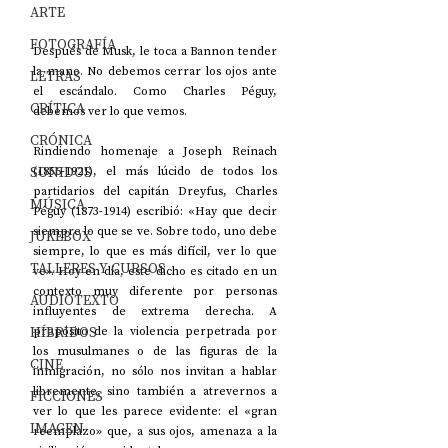
ARTE
FOTOGRAFÍA
Después de Musk, le toca a Bannon tender 
la mano. No debemos cerrar los ojos ante 
LETRAS
el escándalo. Como Charles Péguy, 
CRÍTICA
debemos ver lo que vemos.
CRÓNICA
Rindiendo homenaje a Joseph Reinach 
SONIDOS
(1856-1921), el más lúcido de todos los 
partidarios del capitán Dreyfus, Charles 
MÚSICA
Péguy (1873-1914) escribió: «Hay que decir 
siempre lo que se ve. Sobre todo, uno debe 
JUKEBOX
siempre, lo que es más difícil, ver lo que 
TALLERES Y CURSOS
ve». Hoy en día, este dicho es citado en un 
contexto muy diferente por personas 
AUDIOTEXTO
influyentes de extrema derecha. A 
HÍBRIDOS
propósito de la violencia perpetrada por 
los musulmanes o de las figuras de la 
CINE
inmigración, no sólo nos invitan a hablar 
libremente, sino también a atrevernos a 
FICCIONES
ver lo que les parece evidente: el «gran 
IMAGEN
reemplazo» que, a sus ojos, amenaza a la 