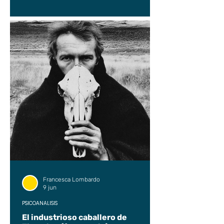
Francesca Lombardo
9 jun
PSICOANÁLISIS
El industrioso caballero de