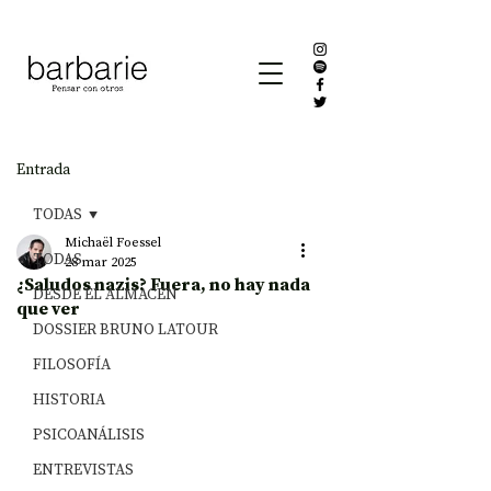
Entrada
TODAS
Michaël Foessel
TODAS
28 mar 2025
¿Saludos nazis? Fuera, no hay nada
DESDE EL ALMACÉN
que ver
DOSSIER BRUNO LATOUR
FILOSOFÍA
HISTORIA
PSICOANÁLISIS
ENTREVISTAS