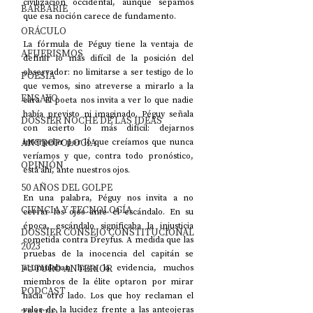
civilización occidental, aunque sepamos 
BARBARIE
que esa noción carece de fundamento.
ORÁCULO
La fórmula de Péguy tiene la ventaja de 
AFUERISMOS
definir lo más difícil de la posición del 
observador: no limitarse a ser testigo de lo 
POESÍA
que vemos, sino atreverse a mirarlo a la 
ENSAYO
cara. El poeta nos invita a ver lo que nadie 
había previsto ni imaginado. Péguy señala 
DOSSIER NOCHE DE LAS IDEAS
con acierto lo más difícil: dejarnos 
ANTROPOLOGÍA
interpelar por lo que creíamos que nunca 
veríamos y que, contra todo pronóstico, 
OPINIÓN
está ahí, ante nuestros ojos.
50 AÑOS DEL GOLPE
En una palabra, Péguy nos invita a no 
CIENCIA Y TECNOLOGÍA
cerrar los ojos ante el escándalo. En su 
época, escándalo significaba la injusticia 
DOSSIER CONSEJO CONSTITUCIONAL
cometida contra Dreyfus. A medida que las 
2023
pruebas de la inocencia del capitán se 
FUTURO ANTERIOR
acumulaban hasta la evidencia, muchos 
miembros de la élite optaron por mirar 
PODCAST
hacia otro lado. Los que hoy reclaman el 
valor de la lucidez frente a las anteojeras 