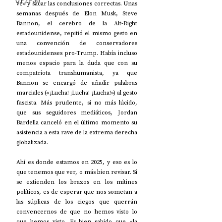
UP2#36
ve» y sacar las conclusiones correctas. Unas 
semanas después de Elon Musk, Steve 
Bannon, el cerebro de la Alt-Right 
estadounidense, repitió el mismo gesto en 
una convención de conservadores 
estadounidenses pro-Trump. Había incluso 
menos espacio para la duda que con su 
compatriota transhumanista, ya que 
Bannon se encargó de añadir palabras 
marciales («¡Lucha! ¡Lucha! ¡Lucha!») al gesto 
fascista. Más prudente, si no más lúcido, 
que sus seguidores mediáticos, Jordan 
Bardella canceló en el último momento su 
asistencia a esta rave de la extrema derecha 
globalizada.
Ahí es donde estamos en 2025, y eso es lo 
que tenemos que ver, o más bien revisar. Si 
se extienden los brazos en los mítines 
políticos, es de esperar que nos sometan a 
las súplicas de los ciegos que querrán 
convencernos de que no hemos visto lo 
que hemos visto. Es bien sabido que «la 