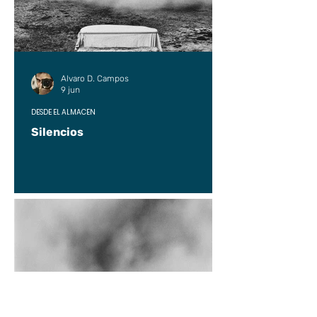
Alvaro D. Campos
9 jun
DESDE EL ALMACÉN
Silencios