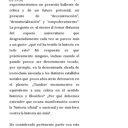
UP2#36
experimentamos un presente bullente de 
crítica y de un futuro potencial, un 
presente de “deconstrucción”, 
“desnaturalización” y “empoderamiento”. 
La pregunta es -al menos al tomar distancia 
del espacio universitario que 
desgraciadamente cada vez se parece más 
a un gueto- ¿qué rol ha tenido la historia en 
todo esto? Mi respuesta es que 
prácticamente ninguno, incluso cuando el 
pasado parece ser directamente tocado, 
por ejemplo, en la denominada oleada de 
iconoclasia asociada a los distintos estallidos 
sociales que pocos años atrás detonaron en 
el planeta. ¿Tumbar monumentos es 
equivalente a una crítica en el sentido 
histórico y filosófico? ¿Por qué debemos 
entender que es una manifestación contra 
la “historia oficial” o nacional y no más bien 
contra la historia sin más?
He considerado pertinente partir con esta 