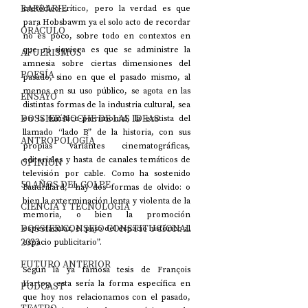
BARBARIE
metódico-crítico, pero la verdad es que 
para Hobsbawm ya el solo acto de recordar 
ORÁCULO
no es poco, sobre todo en contextos en 
que ni siquiera es que se administre la 
AFUERISMOS
amnesia sobre ciertas dimensiones del 
POESÍA
pasado, sino en que el pasado mismo, al 
menos en su uso público, se agota en las 
ENSAYO
distintas formas de la industria cultural, sea 
DOSSIER NOCHE DE LAS IDEAS
en la turístico-patrimonial, la exotista del 
llamado “lado B” de la historia, con sus 
ANTROPOLOGÍA
propias variantes cinematográficas, 
editoriales y hasta de canales temáticos de 
OPINIÓN
televisión por cable. Como ha sostenido 
50 AÑOS DEL GOLPE
Baudrillard, “hay dos formas de olvido: o 
bien la exterminación lenta y violenta de la 
CIENCIA Y TECNOLOGÍA
memoria, o bien la promoción 
DOSSIER CONSEJO CONSTITUCIONAL
espectacular, el paso del espacio histórico al 
2023
espacio publicitario”.
FUTURO ANTERIOR
Según la ya famosa tesis de François 
Hartog, esta sería la forma específica en 
PODCAST
que hoy nos relacionamos con el pasado, 