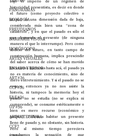
TEATRO
bajo el imperio de un régimen de 
historicidad presentista, es decir en donde 
PANORAMAS
el futuro (como proyecto colectivo o 
ECOLOGÍA
utopía) es una dimensión dada de baja, 
considerada más bien una “zona de 
FREUDIANOS
catástrofe”, y en que el pasado es sólo el 
que demanda el presente (de ninguna 
BARBARIE VISUAL
manera el que lo interrumpe). Pero como 
HORÓSCOPO
abdicar del futuro, en tanto campo de 
construcción humana, implica prescindir 
ARTES VISUALES
del saber acerca de cómo se han movido 
ENSAYO Y ERROR
los asuntos humanos hasta acá, el pasado ya 
no es materia de conocimiento, sino de 
ART#36
mero entretenimiento. Y si el pasado no se 
conoce entonces ya no nos asiste la 
CCF#36
historia, ni tampoco la memoria: hoy el 
E&E#36
pasado no se estudia (no se explica ni 
comprende), se consume estéticamente o 
UP#36
bien es mero recurso (económico y 
ARQUITECTURA
político). Podemos habitar un presente 
lleno de pasado y, no obstante, sin historia. 
CCF2
Pero al mismo tiempo pereciera 
inundarnos la sensación de que 