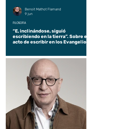
Benoit Mathot Flamand
9 jun
FILOSOFÍA
“E, inclinándose, siguió
escribiendo en la tierra”. Sobre el
acto de escribir en los Evangelios.