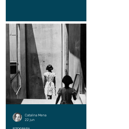
Catalina Mena
22 jun
FOTOGRAFÍA