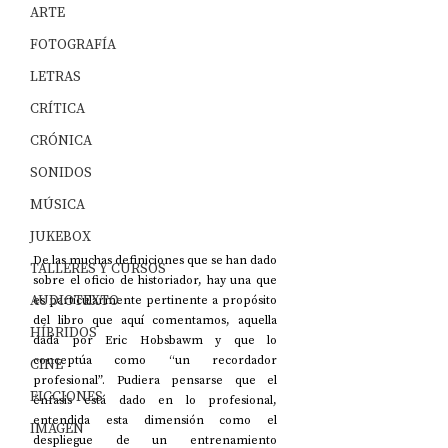
ARTE
FOTOGRAFÍA
LETRAS
CRÍTICA
CRÓNICA
SONIDOS
MÚSICA
JUKEBOX
De las muchas definiciones que se han dado 
TALLERES Y CURSOS
sobre el oficio de historiador, hay una que 
AUDIOTEXTO
es particularmente pertinente a propósito 
del libro que aquí comentamos, aquella 
HÍBRIDOS
dada por Eric Hobsbawm y que lo 
conceptúa como “un recordador 
CINE
profesional”. Pudiera pensarse que el 
FICCIONES
énfasis está dado en lo profesional, 
entendida esta dimensión como el 
IMAGEN
despliegue de un entrenamiento 