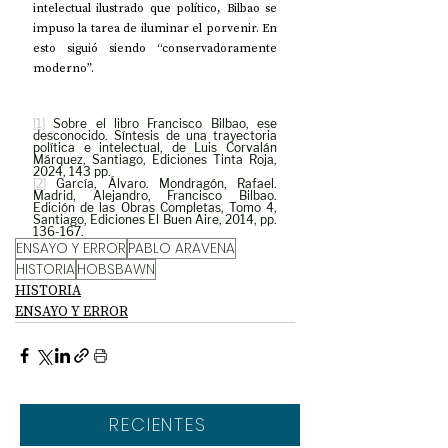
intelectual ilustrado que político, Bilbao se 
impuso la tarea de iluminar el porvenir. En 
esto siguió siendo “conservadoramente 
moderno”.
[1]
 Sobre el libro Francisco Bilbao, ese 
desconocido. Síntesis de una trayectoria 
política e intelectual, de Luis Corvalán 
Márquez, Santiago, Ediciones Tinta Roja, 
2024, 143 pp.
[2]
 García, Álvaro. Mondragón, Rafael. 
Madrid, Alejandro, Francisco Bilbao. 
Edición de las Obras Completas, Tomo 4, 
Santiago, Ediciones El Buen Aire, 2014, pp. 
136-167.
ENSAYO Y ERROR
PABLO ARAVENA
HISTORIA
HOBSBAWN
HISTORIA
ENSAYO Y ERROR
RECIENTES