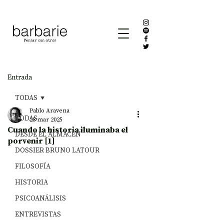
Entrada
TODAS
Pablo Aravena
TODAS
28 mar 2025
Cuando la historia iluminaba el
DESDE EL ALMACÉN
porvenir [1]
DOSSIER BRUNO LATOUR
FILOSOFÍA
HISTORIA
PSICOANÁLISIS
ENTREVISTAS