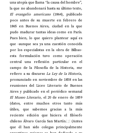
una utopía que llama “la causa del hombre”, 
la que no abandonará hasta su último texto, 
El evangelio americano 
(1864)
, 
publicado 
poco antes de su muerte en febrero de 
1865 en Buenos Aires, ciudad en la que 
pudo madurar tantas ideas como en París. 
Pues bien, lo que quiero plantear aquí es 
que -aunque sea ya una cuestión conocida 
por los especialistas en la obra de Bilbao- 
esta formulación tuvo como operación 
central una reflexión particular en el 
campo de la Filosofía de la Historia, me 
refiero a su discurso 
La Ley de la Historia
, 
pronunciado en noviembre de 1858 en las 
reuniones del Liceo Literario de Buenos 
Aires y publicado en el periódico semanal 
El Museo Literario
, el 20 de enero de 1859 
(datos, entre muchos otros tanto más 
útiles, que sabemos gracias a la más 
reciente edición que hiciera el filósofo 
chileno Álvaro García San Martín.
[2]
 (Antes 
que él han sido colegas principalmente 
argentinos quienes se han dedicado a su 