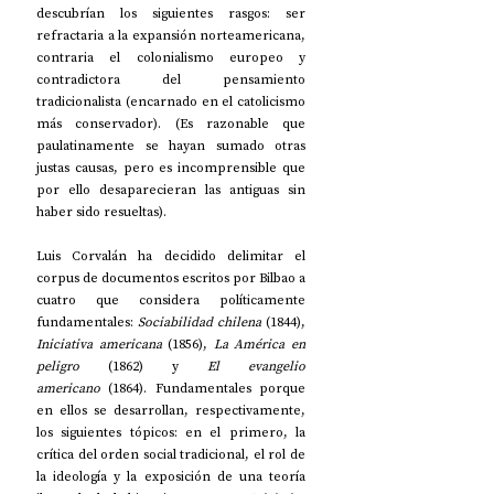
descubrían los siguientes rasgos: ser 
refractaria a la expansión norteamericana, 
contraria el colonialismo europeo y 
contradictora del pensamiento 
tradicionalista (encarnado en el catolicismo 
más conservador). (Es razonable que 
paulatinamente se hayan sumado otras 
justas causas, pero es incomprensible que 
por ello desaparecieran las antiguas sin 
haber sido resueltas).
Luis Corvalán ha decidido delimitar el 
corpus de documentos escritos por Bilbao a 
cuatro que considera políticamente 
fundamentales: 
Sociabilidad chilena
 (1844), 
Iniciativa americana
 (1856), 
La América en 
peligro
 (1862) y 
El evangelio 
americano
 (1864). Fundamentales porque 
en ellos se desarrollan, respectivamente, 
los siguientes tópicos: en el primero, la 
crítica del orden social tradicional, el rol de 
la ideología y la exposición de una teoría 