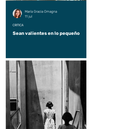
María Gracia Omagna
11 jul
CRÍTICA
Sean valientes en lo pequeño