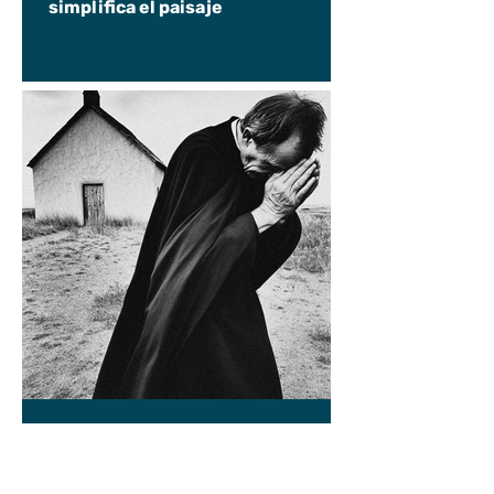
simplifica el paisaje
Pablo Salinas
9 jun
CRÓNICA