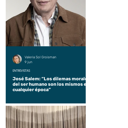
Valeria Sol Groisman
9 jun
ENTREVISTAS
José Salem: “Los dilemas morales
del ser humano son los mismos en
cualquier época”