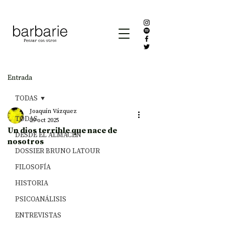
Entrada
TODAS
Joaquín Vázquez
TODAS
29 oct 2025
Un dios terrible que nace de
DESDE EL ALMACÉN
nosotros
DOSSIER BRUNO LATOUR
FILOSOFÍA
HISTORIA
PSICOANÁLISIS
ENTREVISTAS