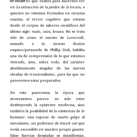
UP2#36
el esfuerzo que realiza para hacernos ver 
en 
La extracción de la piedra de la locura
, a 
quienes no estamos formados en ciencias 
exactas, el terror cognitivo que emana 
desde el corpus de saberes científicos del 
último siglo: vacío, caos, locura. No se trata 
sólo de cómo el cuento de Lovecraft, 
sumado a la ciencia ficción 
esquizo/paranoide de Phillip Dick, habilita 
una vía de comprensión de lo que estamos 
viviendo, sino, sobre todo, del carácter 
absolutamente singular de las nuevas 
oleadas de irracionalismo, para las que no 
parecemos estar preparados.
En este panorama, la época que 
atravesamos parece no solo estar 
destituyendo la episteme moderna, sino 
también la posibilidad de la existencia de lo 
humano: una especie de cuarto golpe al 
narcisismo, un puñetazo de 
knock out
 que 
venía escondido en nuestro propio guante. 
Estas fuerzas desatadas se manifiestan, 