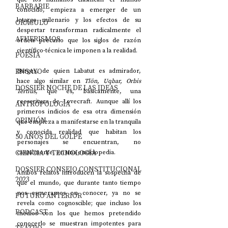
BARBARIE
conocido, empieza a emerger de un 
letargo milenario y los efectos de su 
ORÁCULO
despertar transforman radicalmente el 
AFUERISMOS
orden precario que los siglos de razón 
científico-técnica le imponen a la realidad.
POESÍA
ENSAYO
Borges, de quien Labatut es admirador, 
hace algo similar en 
Tlön, Uqbar, Orbis 
DOSSIER NOCHE DE LAS IDEAS
Tertius
, que es, básicamente, una 
reescritura de Lovecraft. Aunque allí los 
ANTROPOLOGÍA
primeros indicios de esa otra dimensión 
OPINIÓN
que empieza a manifestarse en la tranquila 
y conocida realidad que habitan los 
50 AÑOS DEL GOLPE
personajes se encuentran, no 
CIENCIA Y TECNOLOGÍA
casualmente, en una enciclopedia.
DOSSIER CONSEJO CONSTITUCIONAL
Ambos relatos introducen la sospecha de 
2023
que el mundo, que durante tanto tiempo 
nos esmeramos en conocer, ya no se 
FUTURO ANTERIOR
revela como cognoscible; que incluso los 
PODCAST
medios con los que hemos pretendido 
conocerlo se muestran impotentes para 