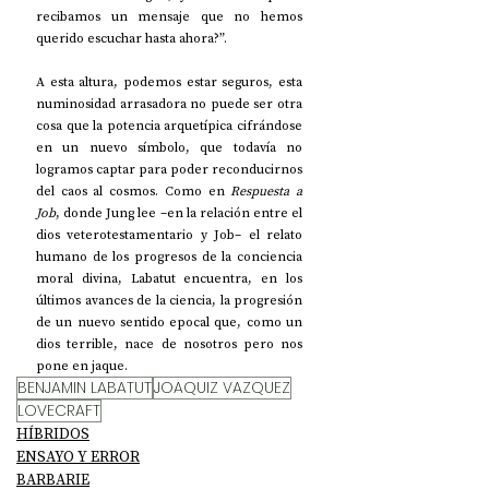
recibamos un mensaje que no hemos 
querido escuchar hasta ahora?”.
A esta altura, podemos estar seguros, esta 
numinosidad arrasadora no puede ser otra 
cosa que la potencia arquetípica cifrándose 
en un nuevo símbolo, que todavía no 
logramos captar para poder reconducirnos 
del caos al cosmos. Como en 
Respuesta a 
Job
, donde Jung lee –en la relación entre el 
dios veterotestamentario y Job– el relato 
humano de los progresos de la conciencia 
moral divina, Labatut encuentra, en los 
últimos avances de la ciencia, la progresión 
de un nuevo sentido epocal que, como un 
dios terrible, nace de nosotros pero nos 
pone en jaque.
BENJAMIN LABATUT
JOAQUIZ VAZQUEZ
LOVECRAFT
HÍBRIDOS
ENSAYO Y ERROR
BARBARIE