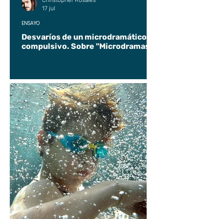
Christopher Rosales
17 jul
ENSAYO
Desvaríos de un microdramático
compulsivo. Sobre "Microdramas".