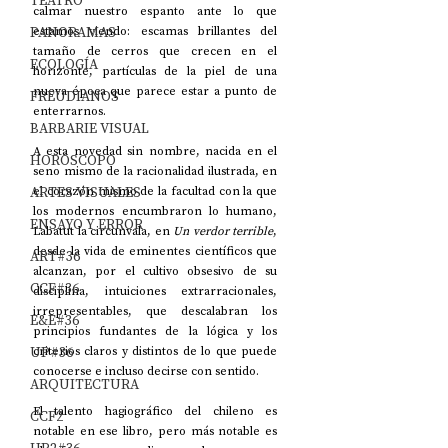
TEATRO
calmar nuestro espanto ante lo que 
PANORAMAS
estamos viendo: escamas brillantes del 
tamaño de cerros que crecen en el 
ECOLOGÍA
horizonte, partículas de la piel de una 
nueva época que parece estar a punto de 
FREUDIANOS
enterrarnos.
BARBARIE VISUAL
A esta novedad sin nombre, nacida en el 
HORÓSCOPO
seno mismo de la racionalidad ilustrada, en 
ARTES VISUALES
el corazón mismo de la facultad con la que 
los modernos encumbraron lo humano, 
ENSAYO Y ERROR
Labatut la circunvala, en 
Un verdor terrible
, 
desde la vida de eminentes científicos que 
ART#36
alcanzan, por el cultivo obsesivo de su 
CCF#36
disciplina, intuiciones extrarracionales, 
irrepresentables, que descalabran los 
E&E#36
principios fundantes de la lógica y los 
UP#36
criterios claros y distintos de lo que puede 
conocerse e incluso decirse con sentido.
ARQUITECTURA
El talento hagiográfico del chileno es 
CCF2
notable en ese libro, pero más notable es 