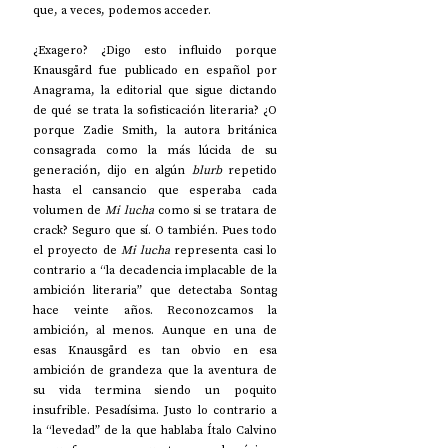
que, a veces, podemos acceder.
¿Exagero? ¿Digo esto influido porque 
Knausgård fue publicado en español por 
Anagrama, la editorial que sigue dictando 
de qué se trata la sofisticación literaria? ¿O 
porque Zadie Smith, la autora británica 
consagrada como la más lúcida de su 
generación, dijo en algún 
blurb 
repetido 
hasta el cansancio que esperaba cada 
volumen de 
Mi lucha
 como si se tratara de 
crack? Seguro que sí. O también. Pues todo 
el proyecto de 
Mi lucha
 representa casi lo 
contrario a “la decadencia implacable de la 
ambición literaria” que detectaba Sontag 
hace veinte años. Reconozcamos la 
ambición, al menos. Aunque en una de 
esas Knausgård es tan obvio en esa 
ambición de grandeza que la aventura de 
su vida termina siendo un poquito 
insufrible. Pesadísima. Justo lo contrario a 
la “levedad” de la que hablaba Ítalo Calvino 