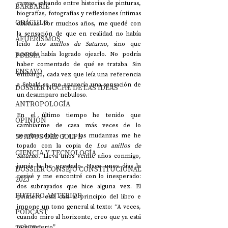
ramas, saltando entre historias de pinturas, 
BARBARIE
biografías, fotografías y reflexiones íntimas 
ORÁCULO
oblicuas. Por muchos años, me quedé con 
la sensación de que en realidad no había 
AFUERISMOS
leído 
Los anillos de Saturno
, sino que 
POESÍA
apenas había logrado ojearlo. No podría 
haber comentado de qué se trataba. Sin 
ENSAYO
embargo, cada vez que leía una referencia 
a Sebald se me aparecía una sensación de 
DOSSIER NOCHE DE LAS IDEAS
un desamparo nebuloso.
ANTROPOLOGÍA
En el último tiempo he tenido que 
OPINIÓN
cambiarme de casa más veces de lo 
50 AÑOS DEL GOLPE
recomendable y en las mudanzas me he 
topado con la copia de 
Los anillos de 
CIENCIA Y TECNOLOGÍA
Saturno.
 Lleva unos veinte años conmigo, 
jamás la he prestado. Hace unos días la 
DOSSIER CONSEJO CONSTITUCIONAL
revisé y me encontré con lo inesperado: 
2023
dos subrayados que hice alguna vez. El 
FUTURO ANTERIOR
primero está casi al principio del libro e 
impone un tono general al texto: “A veces, 
PODCAST
cuando miro al horizonte, creo que ya está 
todo muerto”.