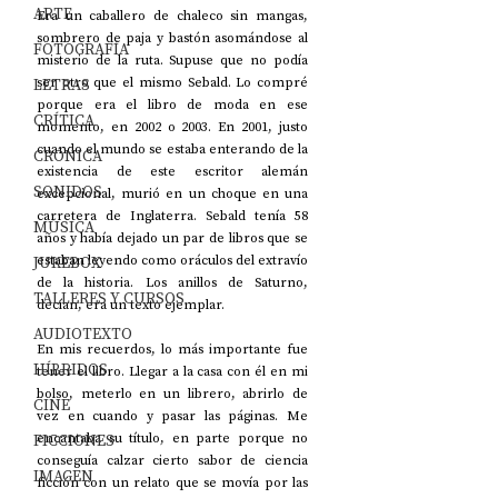
ARTE
Era un caballero de chaleco sin mangas, 
sombrero de paja y bastón asomándose al 
FOTOGRAFÍA
misterio de la ruta. Supuse que no podía 
LETRAS
ser otro que el mismo Sebald. Lo compré 
porque era el libro de moda en ese 
CRÍTICA
momento, en 2002 o 2003. En 2001, justo 
cuando el mundo se estaba enterando de la 
CRÓNICA
existencia de este escritor alemán 
SONIDOS
excepcional, murió en un choque en una 
carretera de Inglaterra. Sebald tenía 58 
MÚSICA
años y había dejado un par de libros que se 
JUKEBOX
estaban leyendo como oráculos del extravío 
de la historia. Los anillos de Saturno, 
TALLERES Y CURSOS
decían, era un texto ejemplar.
AUDIOTEXTO
En mis recuerdos, lo más importante fue 
HÍBRIDOS
tener el libro. Llegar a la casa con él en mi 
bolso, meterlo en un librero, abrirlo de 
CINE
vez en cuando y pasar las páginas. Me 
FICCIONES
encantaba su título, en parte porque no 
conseguía calzar cierto sabor de ciencia 
IMAGEN
ficción con un relato que se movía por las 