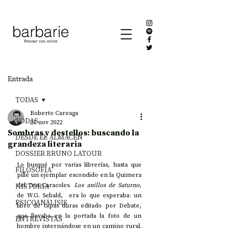
Entrada
TODAS
Roberto Careaga
TODAS
21 nov 2022
Sombras y destellos: buscando la
DESDE EL ALMACÉN
grandeza literaria
DOSSIER BRUNO LATOUR
Lo busqué por varias librerías, hasta que 
FILOSOFÍA
pillé un ejemplar escondido en la Quimera 
HISTORIA
del Dos Caracoles. 
Los anillos de Saturno
, 
de W.G. Sebald,  era lo que esperaba: un 
PSICOANÁLISIS
libro de tapas duras editado por Debate, 
que llevaba en la portada la foto de un 
ENTREVISTAS
hombre internándose en un camino rural. 