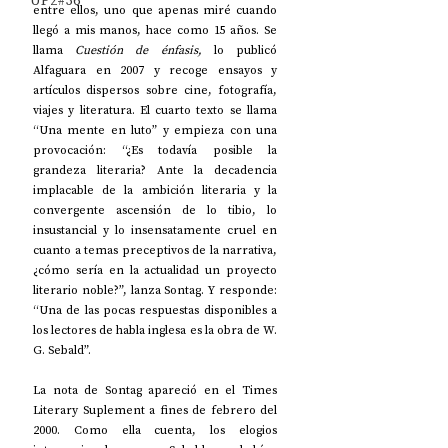
UP2#36
entre ellos, uno que apenas miré cuando 
llegó a mis manos, hace como 15 años. Se 
llama 
Cuestión de énfasis,
 lo publicó 
Alfaguara en 2007 y recoge ensayos y 
artículos dispersos sobre cine, fotografía, 
viajes y literatura. El cuarto texto se llama 
“Una mente en luto” y empieza con una 
provocación: “¿Es todavía posible la 
grandeza literaria? Ante la decadencia 
implacable de la ambición literaria y la 
convergente ascensión de lo tibio, lo 
insustancial y lo insensatamente cruel en 
cuanto a temas preceptivos de la narrativa, 
¿cómo sería en la actualidad un proyecto 
literario noble?”, lanza Sontag. Y responde: 
“Una de las pocas respuestas disponibles a 
los lectores de habla inglesa es la obra de W. 
G. Sebald”.
La nota de Sontag apareció en el Times 
Literary Suplement a fines de febrero del 
2000. Como ella cuenta, los elogios 