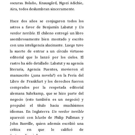
oscuras. Bolaño, Knausgård, Ngozi Adichie, 
Aira, todos deslumbran sinceramente.
Hace dos años se conjugaron todos los 
astros a favor de Benjamín Labatut y 
Un 
verdor terrible
. El chileno entregó un libro 
asombrosamente bien montado y escrito 
con una inteligencia alucinante. Luego tuvo 
la suerte de entrar a un círculo virtuoso 
editorial que lo lanzó por los cielos. El 
rastro ha sido detallado: Labatut y su agencia 
literaria, Agencia Puentes, movieron el 
manuscrito (¿una novela?) en la Feria del 
Libro de Frankfurt y los derechos fueron 
comprados por la respetada editorial 
alemana Suhrkamp, que se hizo parte del 
negocio (esto también es un negocio) y 
propulsó el título hacia muchísimos 
idiomas. En Inglaterra 
Un verdor terrible
apareció con b
lurbs
 de Philip Pullman y 
John Banville, quien además escribió una 
crítica en que lo calificó de 