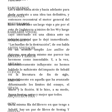
TEATRO
PANORAMAS
Leí a saltos hacia atrás y hacia adelante para 
darle contexto a una idea tan definitiva, y 
ECOLOGÍA
entonces reconstruí el motor general del 
FREUDIANOS
libro: Sebald hizo un largo viaje a pie por el 
este de Inglaterra a inicios de los 90 y luego 
BARBARIE VISUAL
cayó internado en una clínica ante un 
HORÓSCOPO
colapso general que lo dejó inmovilizado. 
“Las huellas de la destrucción”, de eso habla 
ARTES VISUALES
en un sentido amplio 
Los anillos de 
Saturno
, que ahora mismo me parece tan 
ENSAYO Y ERROR
hermoso como insondable. Y, a la vez, 
ART#36
abrumadoramente influyente: no hemos 
hablado lo suficiente del impacto de Sebald 
CCF#36
en la literatura de fin de siglo, 
E&E#36
especialmente en aquella que ha avanzado 
difuminando los límites del ensayo, el 
UP#36
diario y la ficción. Sí lo hizo, a su modo, 
Susan Sontag, antes y mejor que todos.
ARQUITECTURA
CCF2
En la misma fila del librero en que tengo a 
Sebald, hay un par de libros de Sontag. Y 