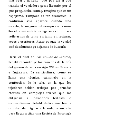
más real y honesto, que por ahí sí que 
transita el verdadero genio literario por el 
que preguntaba Sontag. Imagino que es un 
espejismo. Tampoco es tan dramático: la 
confusión solo aparece cuando uno 
escarba; la mayoría del tiempo avanzamos 
llevados con suficiente ligereza como para 
reflejarnos de tanto en tanto en lecturas, 
voces y escrituras. Acaso porque la verdad 
está desahuciada ya dejamos de buscarla.
Hacia el final de 
Los anillos de Saturno
, 
Sebald reconstruye los caminos de la cría 
del gusano de seda en siglo XVI en Francia 
e Inglaterra. La sericicultura, como se 
llama esta técnica, culminaba en la 
confección de la tela, en la que los 
tejedores debían trabajar por jornadas 
eternas en complejos telares que los 
obligaban a posiciones tediosas e 
incomodísimas. Sebald dedica una buena 
cantidad de páginas a la seda, acaso solo 
para llegar a citar una Revista de Psicología 