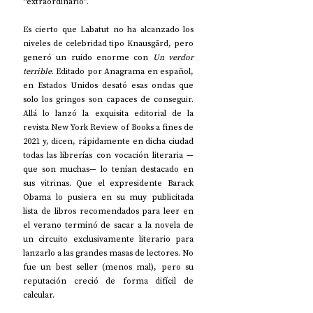
“extraordinario”.
Es cierto que Labatut no ha alcanzado los 
niveles de celebridad tipo Knausgård, pero 
generó un ruido enorme con 
Un verdor 
terrible
. Editado por Anagrama en español, 
en Estados Unidos desató esas ondas que 
solo los gringos son capaces de conseguir. 
Allá lo lanzó la exquisita editorial de la 
revista New York Review of Books a fines de 
2021 y, dicen, rápidamente en dicha ciudad 
todas las librerías con vocación literaria —
que son muchas— lo tenían destacado en 
sus vitrinas. Que el expresidente Barack 
Obama lo pusiera en su muy publicitada 
lista de libros recomendados para leer en 
el verano terminó de sacar a la novela de 
un circuito exclusivamente literario para 
lanzarlo a las grandes masas de lectores. No 
fue un best seller (menos mal), pero su 
reputación creció de forma difícil de 
calcular.