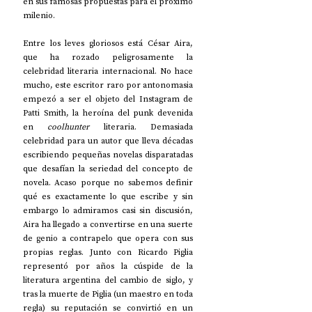
en sus famosas propuestas para el próximo 
milenio.
Entre los leves gloriosos está César Aira, 
que ha rozado peligrosamente la 
celebridad literaria internacional. No hace 
mucho, este escritor raro por antonomasia 
empezó a ser el objeto del Instagram de 
Patti Smith, la heroína del punk devenida 
en 
coolhunter 
literaria. Demasiada 
celebridad para un autor que lleva décadas 
escribiendo pequeñas novelas disparatadas 
que desafían la seriedad del concepto de 
novela. Acaso porque no sabemos definir 
qué es exactamente lo que escribe y sin 
embargo lo admiramos casi sin discusión, 
Aira ha llegado a convertirse en una suerte 
de genio a contrapelo que opera con sus 
propias reglas. Junto con Ricardo Piglia 
representó por años la cúspide de la 
literatura argentina del cambio de siglo, y 
tras la muerte de Piglia (un maestro en toda 
regla) su reputación se convirtió en un 