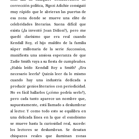
corrección política, Ngozi Adichie consiguió 
muy rápido que le abrieran las puertas de 
esa zona donde se mueve una elite de 
celebridades literarias. Suena difícil que 
exista (¿la inventó Joan Didion?), pero me 
quedó clarísimo que era real cuando 
Kendall Roy, el hijo maldito de la familia 
súper millonaria de la serie 
Succession
, 
manifiesta una ansiosa esperanza de que 
Zadie Smith vaya a su fiesta de cumpleaños. 
¿Había leído Kendall Roy a Smith? ¿Era 
necesario leerla? Quizás leer da lo mismo 
cuando hay una industria dedicada a 
producir genios literarios con periodicidad. 
No es fácil hallarlos (¿cómo podría serlo?), 
pero cada tanto aparece un nombre que, 
supuestamente, está llamado a deslumbrar 
al lector. Y como todo esto se equilibra en 
una delicada línea en la que el esnobismo 
se mueve hasta la curiosidad real, sucede: 
los lectores se deslumbran. Se desatan 
chispazos reales que iluminan zonas 