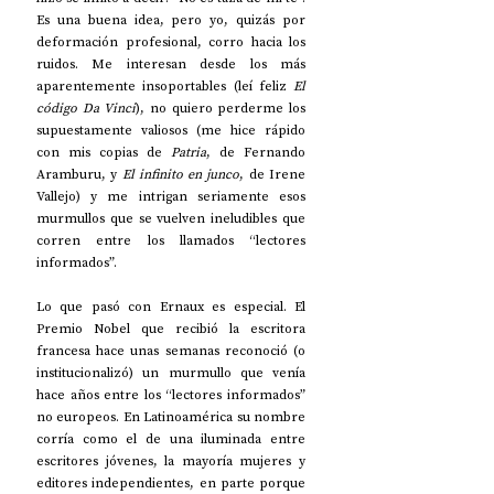
Es una buena idea, pero yo, quizás por 
deformación profesional, corro hacia los 
ruidos. Me interesan desde los más 
aparentemente insoportables (leí feliz 
El 
código Da Vinci
), no quiero perderme los 
supuestamente valiosos (me hice rápido 
con mis copias de 
Patria
, de Fernando 
Aramburu, y 
El infinito en junco
, de Irene 
Vallejo) y me intrigan seriamente esos 
murmullos que se vuelven ineludibles que 
corren entre los llamados “lectores 
informados”.
Lo que pasó con Ernaux es especial. El 
Premio Nobel que recibió la escritora 
francesa hace unas semanas reconoció (o 
institucionalizó) un murmullo que venía 
hace años entre los “lectores informados” 
no europeos. En Latinoamérica su nombre 
corría como el de una iluminada entre 
escritores jóvenes, la mayoría mujeres y 
editores independientes, en parte porque 