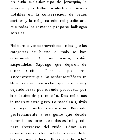
en duda cualquier tipo de jerarquía, la 
ansiedad por hallar productos culturales 
notables en la conversación de redes 
sociales y la máquina editorial publicitaria 
que todas las semanas propone hallazgos 
geniales.
Habitamos zonas movedizas en las que las 
categorías de bueno o malo se han 
difuminado. O, por ahora, están 
suspendidas. Supongo que dejaron de 
tener sentido. Pese a que creo 
sinceramente que 
Un verdor terrible
 es un 
libro valioso, sospecho que me estoy 
dejando llevar por el ruido provocado por 
la máquina de promoción. Esas máquinas 
inundan nuestro gusto. Lo modelan. Quizás 
no haya mucha escapatoria. Entiendo 
perfectamente a esa gente que decide 
pasar de los libros que todos están leyendo 
para abstraerse del ruido. César Aira 
demoró años en leer a Bolaño y cuando lo 
hizo se limitó a decir: “No es taza de mi té”. 