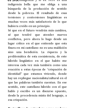
UP2#36
es una indigencia y lo es. Pero es una 
indigencia bella que me obliga a una 
búsqueda de la producción de sentido 
desde la pobreza. El resultado de esas 
torsiones y contorsiones lingüísticas es 
muchas veces más satisfactorio de lo que 
hubiera creído en un principio. 
Sé que en el futuro vendrán más cambios, 
sé que tendré que atender nuevos 
conflictos, pero ahora lo hago desde un 
lugar crítico en el que entiendo que esta 
fisura en mi castellano no es una maldición 
sino una bendición. La riqueza y la 
problemática de esta coexistencia, de este 
híbrido lingüístico en el que habito me 
interesa cada vez más también como una 
reacción a estas épocas de “crispación de 
identidad” que estamos viviendo, donde 
hay un repliegue nacionalista/cultural en el 
que las palabras también cuentan. En ese 
sentido, este castellano híbrido con el que 
hablo y escribo es un discurso opuesto, 
desde la procedencia mixta del lenguaje, a 
esa crispación. 