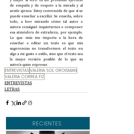
y mejor al otro. Es un profundo ejercicio 
de empatía y de respeto a la mirada y al 
sentir ajenos. Estoy convencida de que sí se 
puede enseñar a escribir. Se enseña, sobre 
todo, a leer mirando cómo tal autor o 
autora consiguió inquietarnos o componer 
esa atmósfera de extrañeza, por ejemplo. 
Lo que más me importa a la hora de 
enseñar o editar un texto es que mis 
sugerencias no transformen el texto en 
algo a mi gusto o estilo, sino que el texto sea 
la mejor versión posible de lo que su 
autor/a quiso expresar. 
ENTREVISTAS
VALERIA SOL GROISMAN
VALERIA CORREA FIZ
ENTREVISTAS
LETRAS
RECIENTES