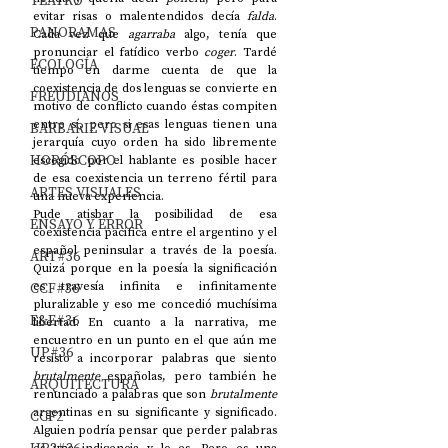
TEATRO
evitar risas o malentendidos decía 
falda
. 
PANORAMAS
Cada vez que 
agarraba
 algo, tenía que 
pronunciar el fatídico verbo 
coger
. Tardé 
ECOLOGÍA
tiempo en darme cuenta de que la 
coexistencia de dos lenguas se convierte en 
FREUDIANOS
motivo de conflicto cuando éstas compiten 
entre sí, pero si esas lenguas tienen una 
BARBARIE VISUAL
jerarquía cuyo orden ha sido libremente 
HORÓSCOPO
escogido por el hablante es posible hacer 
de esa coexistencia un terreno fértil para 
ARTES VISUALES
una nueva experiencia. 
Pude atisbar la posibilidad de esa 
ENSAYO Y ERROR
coexistencia pacífica entre el argentino y el 
español peninsular a través de la poesía. 
ART#36
Quizá porque en la poesía la significación 
CCF#36
es travesía infinita e infinitamente 
pluralizable y eso me concedió muchísima 
E&E#36
libertad. En cuanto a la narrativa, me 
encuentro en un punto en el que aún me 
UP#36
resisto a incorporar palabras que siento 
brutalmente
 españolas, pero también he 
ARQUITECTURA
renunciado a palabras que son 
brutalmente 
argentinas en su significante y significado. 
CCF2
Alguien podría pensar que perder palabras 