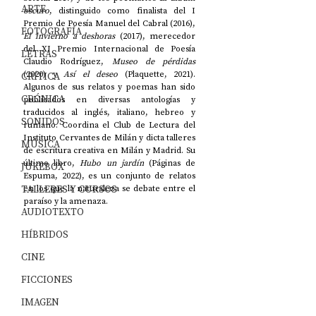
ARTE
oscuro
, distinguido como finalista del I 
Premio de Poesía Manuel del Cabral (2016), 
FOTOGRAFÍA
El invierno a deshoras
 (2017), merecedor 
del XI Premio Internacional de Poesía 
LETRAS
Claudio Rodríguez, 
Museo de pérdidas
(2020) y 
Así el deseo
 (Plaquette, 2021). 
CRÍTICA
Algunos de sus relatos y poemas han sido 
CRÓNICA
publicados en diversas antologías y 
traducidos al inglés, italiano, hebreo y 
SONIDOS
rumano. Coordina el Club de Lectura del 
Instituto Cervantes de Milán y dicta talleres 
MÚSICA
de escritura creativa en Milán y Madrid. Su 
último libro, 
Hubo un jardín
 (Páginas de 
JUKEBOX
Espuma, 2022), es un conjunto de relatos 
TALLERES Y CURSOS
en los que la naturaleza se debate entre el 
paraíso y la amenaza. 
AUDIOTEXTO
HÍBRIDOS
CINE
FICCIONES
IMAGEN