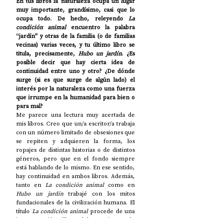
En tus libros la naturaleza ocupa un lugar 
muy importante, grandísimo, casi que lo 
ocupa todo. De hecho, releyendo 
La 
condición animal
 encuentro la palabra 
“jardín” y otras de la familia (o de familias 
vecinas) varias veces, y tu último libro se 
titula, precisamente, 
Hubo un jardín
. ¿Es 
posible decir que hay cierta idea de 
continuidad entre uno y otro? ¿De dónde 
surge (si es que surge de algún lado) el 
interés por la naturaleza como una fuerza 
que irrumpe en la humanidad para bien o 
para mal? 
Me parece una lectura muy acertada de 
mis libros. Creo que un/a escritor/a trabaja 
con un número limitado de obsesiones que 
se repiten y adquieren la forma, los 
ropajes de distintas historias o de distintos 
géneros, pero que en el fondo siempre 
está hablando de lo mismo. En ese sentido, 
hay continuidad en ambos libros. Además, 
tanto en 
La condición animal 
como en 
Hubo un jardín
 trabajé con los mitos 
fundacionales de la civilización humana. El 
título 
La condición animal
 procede de una 