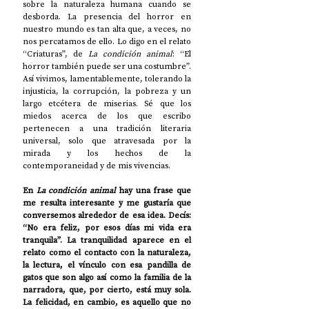
sobre la naturaleza humana cuando se 
desborda. La presencia del horror en 
nuestro mundo es tan alta que, a veces, no 
nos percatamos de ello. Lo digo en el relato 
“Criaturas”, de 
La condición animal
: “El 
horror también puede ser una costumbre”. 
Así vivimos, lamentablemente, tolerando la 
injusticia, la corrupción, la pobreza y un 
largo etcétera de miserias. Sé que los 
miedos acerca de los que escribo 
pertenecen a una tradición literaria 
universal, solo que atravesada por la 
mirada y los hechos de la 
contemporaneidad y de mis vivencias. 
En 
La condición animal
 hay una frase que 
me resulta interesante y me gustaría que 
conversemos alrededor de esa idea. Decís: 
“No era feliz, por esos días mi vida era 
tranquila”. La tranquilidad aparece en el 
relato como el contacto con la naturaleza, 
la lectura, el vínculo con esa pandilla de 
gatos que son algo así como la familia de la 
narradora, que, por cierto, está muy sola. 
La felicidad, en cambio, es aquello que no 