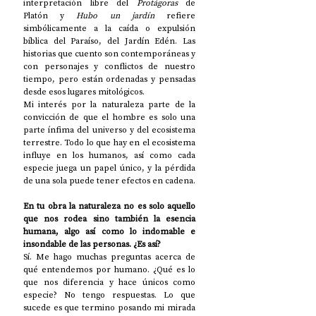
interpretación libre del 
Protágoras
 de 
Platón y 
Hubo un jardín
 refiere 
simbólicamente a la caída o expulsión 
bíblica del Paraíso, del Jardín Edén. Las 
historias que cuento son contemporáneas y 
con personajes y conflictos de nuestro 
tiempo, pero están ordenadas y pensadas 
desde esos lugares mitológicos. 
Mi interés por la naturaleza parte de la 
convicción de que el hombre es solo una 
parte ínfima del universo y del ecosistema 
terrestre. Todo lo que hay en el ecosistema 
influye en los humanos, así como cada 
especie juega un papel único, y la pérdida 
de una sola puede tener efectos en cadena. 
En tu obra la naturaleza no es solo aquello 
que nos rodea sino también la esencia 
humana, algo así como lo indomable e 
insondable de las personas. ¿Es así? 
Sí. Me hago muchas preguntas acerca de 
qué entendemos por humano. ¿Qué es lo 
que nos diferencia y hace únicos como 
especie? No tengo respuestas. Lo que 
sucede es que termino posando mi mirada 