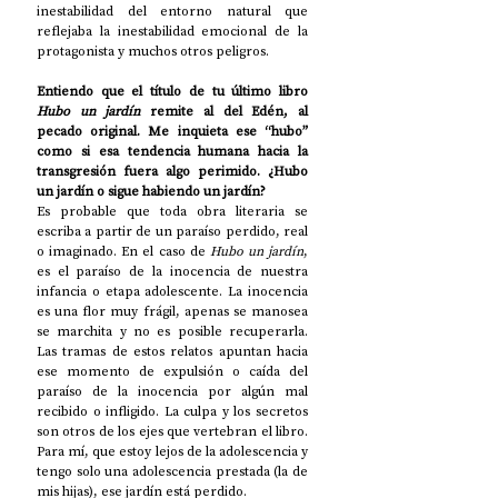
inestabilidad del entorno natural que 
reflejaba la inestabilidad emocional de la 
protagonista y muchos otros peligros. 
Entiendo que el título de tu último libro 
Hubo un jardín
 remite al del Edén, al 
pecado original. Me inquieta ese “hubo” 
como si esa tendencia humana hacia la 
transgresión fuera algo perimido. ¿Hubo 
un jardín o sigue habiendo un jardín? 
Es probable que toda obra literaria se 
escriba a partir de un paraíso perdido, real 
o imaginado. En el caso de
 Hubo un jardín
, 
es el paraíso de la inocencia de nuestra 
infancia o etapa adolescente. La inocencia 
es una flor muy frágil, apenas se manosea 
se marchita y no es posible recuperarla. 
Las tramas de estos relatos apuntan hacia 
ese momento de expulsión o caída del 
paraíso de la inocencia por algún mal 
recibido o infligido. La culpa y los secretos 
son otros de los ejes que vertebran el libro. 
Para mí, que estoy lejos de la adolescencia y 
tengo solo una adolescencia prestada (la de 
mis hijas), ese jardín está perdido. 