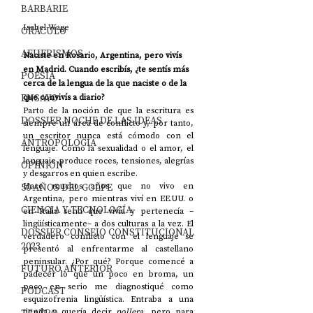
BARBARIE
Isabel Wage
ORÁCULO
AFUERISMOS
Naciste en Rosario, Argentina, pero vivís 
en Madrid. Cuando escribís, ¿te sentís más 
POESÍA
cerca de la lengua de la que naciste o de la 
ENSAYO
que convivís a diario? 
Parto de la noción de que la escritura es 
DOSSIER NOCHE DE LAS IDEAS
siempre un área de conflicto y, por tanto, 
un escritor nunca está cómodo con el 
ANTROPOLOGÍA
lenguaje. Como la sexualidad o el amor, el 
lenguaje produce roces, tensiones, alegrías 
OPINIÓN
y desgarros en quien escribe.
50 AÑOS DEL GOLPE
Hace muchos años que no vivo en 
Argentina, pero mientras viví en EE.UU. o 
CIENCIA Y TECNOLOGÍA
en Italia sentí que vivía y pertenecía –
lingüísticamente– a dos culturas a la vez. El 
DOSSIER CONSEJO CONSTITUCIONAL
verdadero conflicto con el lenguaje se 
2023
presentó al enfrentarme al castellano 
peninsular. ¿Por qué? Porque comencé a 
FUTURO ANTERIOR
padecer lo que un poco en broma, un 
poco en serio me diagnostiqué como 
PODCAST
esquizofrenia lingüística. Entraba a una 
tienda y quería decir 
pollera
, pero para 