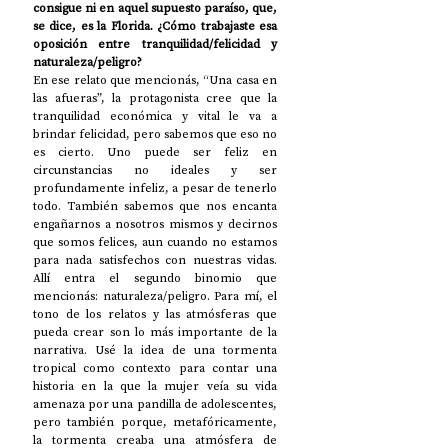
consigue ni en aquel supuesto paraíso, que, 
se dice, es la Florida. ¿Cómo trabajaste esa 
oposición entre tranquilidad/felicidad y 
naturaleza/peligro?  
En ese relato que mencionás, “Una casa en 
las afueras”, la protagonista cree que la 
tranquilidad económica y vital le va a 
brindar felicidad, pero sabemos que eso no 
es cierto. Uno puede ser feliz en 
circunstancias no ideales y ser 
profundamente infeliz, a pesar de tenerlo 
todo. También sabemos que nos encanta 
engañarnos a nosotros mismos y decirnos 
que somos felices, aun cuando no estamos 
para nada satisfechos con nuestras vidas. 
Allí entra el segundo binomio que 
mencionás: naturaleza/peligro. Para mí, el 
tono de los relatos y las atmósferas que 
pueda crear son lo más importante de la 
narrativa. Usé la idea de una tormenta 
tropical como contexto para contar una 
historia en la que la mujer veía su vida 
amenaza por una pandilla de adolescentes, 
pero también porque, metafóricamente, 
la tormenta creaba una atmósfera de 