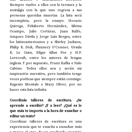
Siempre vuelvo a ellos con la ternura y la 
nostalgia con la que uno regresa a sus 
personas queridas muertas. La lista será 
incompleta, pero la ensayo: Horacio 
Quiroga, Felisberto Hernández, Silvina 
Ocampo, Julio Cortázar, Juan Rulfo, 
Amparo Dávila y Jorge Luis Borges, entre 
los latinoamericanos y a Shirley Jackson, 
Philip K. Dick, Flannery O’Connor, Ursula 
K. Le Guin, Edgar Allan Poe y H.P. 
Lovecraft, entre los autores de lengua 
inglesa. Y por supuesto, Franz Kafka e Italo 
Calvino. Todos ellos son y serán mi 
inspiración narrativa, pero también tengo 
voces poéticas que siempre están conmigo: 
Eugenio Montale o Mary Oliver, por no 
hacer esta lista infinita. 
Coordinás talleres de escritura. ¿Se 
aprende a escribir? ¿Y a leer? ¿Qué es lo 
que más te importa a la hora de enseñar o 
editar un texto? 
Coordinar talleres de escritura es una 
experiencia que te enseña a escuchar más 