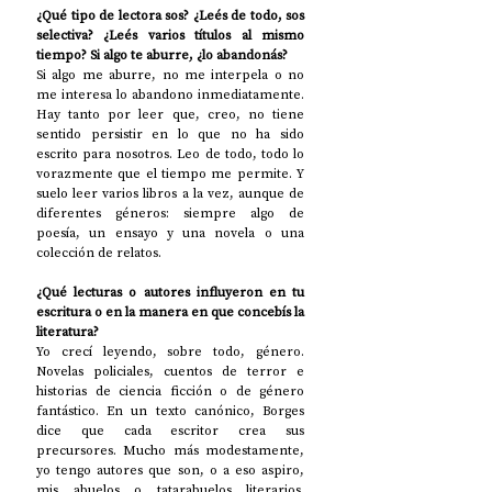
¿Qué tipo de lectora sos? ¿Leés de todo, sos 
selectiva? ¿Leés varios títulos al mismo 
tiempo? Si algo te aburre, ¿lo abandonás? 
Si algo me aburre, no me interpela o no 
me interesa lo abandono inmediatamente. 
Hay tanto por leer que, creo, no tiene 
sentido persistir en lo que no ha sido 
escrito para nosotros. Leo de todo, todo lo 
vorazmente que el tiempo me permite. Y 
suelo leer varios libros a la vez, aunque de 
diferentes géneros: siempre algo de 
poesía, un ensayo y una novela o una 
colección de relatos. 
¿Qué lecturas o autores influyeron en tu 
escritura o en la manera en que concebís la 
literatura? 
Yo crecí leyendo, sobre todo, género. 
Novelas policiales, cuentos de terror e 
historias de ciencia ficción o de género 
fantástico. En un texto canónico, Borges 
dice que cada escritor crea sus 
precursores. Mucho más modestamente, 
yo tengo autores que son, o a eso aspiro, 
mis abuelos o tatarabuelos literarios. 