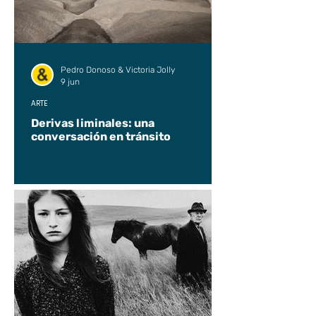
Pedro Donoso & Victoria Jolly
9 jun
ARTE
Derivas liminales: una
conversación en tránsito