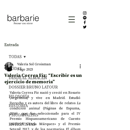
Entrada
TODAS
Valeria Sol Groisman
TODAS
7 ago 2023
Valeria Correa Fiz: “Escribir es un
DESDE EL ALMACÉN
ejercicio de memoria”
DOSSIER BRUNO LATOUR
Valeria Correa Fiz nació y creció en Rosario 
FILOSOFÍA
(Argentina) y vive en Madrid. Estudió 
Derecho y es autora del libro de relatos 
La 
HISTORIA
condición animal
 (Páginas de Espuma, 
2016), que fue seleccionado para el IV 
PSICOANÁLISIS
Premio Hispanoamericano de Cuento 
ENTREVISTAS
«Gabriel García Márquez» y el Premio 
Setenil 2017, y de los poemarios 
El álbum 