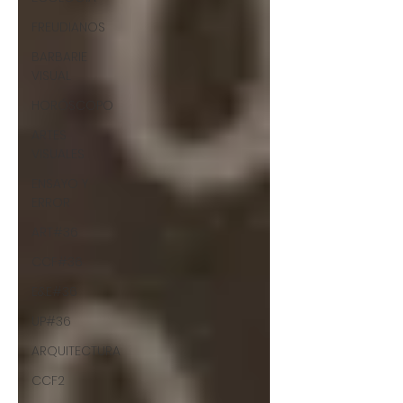
FREUDIANOS
BARBARIE
VISUAL
HORÓSCOPO
ARTES
VISUALES
ENSAYO Y
ERROR
ART#36
CCF#36
E&E#36
UP#36
ARQUITECTURA
CCF2