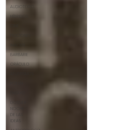
AUDIOTEXTO
HÍBRIDOS
CINE
FICCIONES
IMAGEN
BARBARIE
ORÁCULO
AFUERISMOS
POESÍA
ENSAYO
DOSSIER
NOCHE
DE LAS
IDEAS