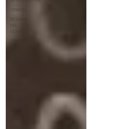
ANTROPOLOGÍA
OPINIÓN
50 AÑOS
DEL
GOLPE
CIENCIA Y
TECNOLOGÍA
DOSSIER
CONSEJO
CONSTITUCIONAL
2023
FUTURO
ANTERIOR
PODCAST
TEATRO
PANORAMAS
ECOLOGÍA