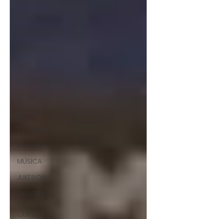
FILOSOFÍA
HISTORIA
PSICOANÁLISIS
ENTREVISTAS
ARTE
FOTOGRAFÍA
LETRAS
CRÍTICA
CRÓNICA
SONIDOS
MÚSICA
JUKEBOX
TALLERES
Y
CURSOS