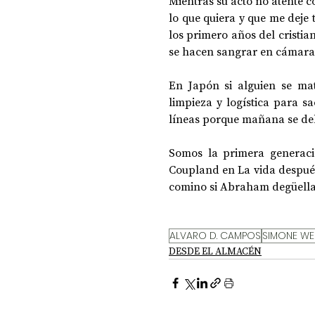
Mientras su acto no atente c
lo que quiera y que me deje t
los primero años del cristian
se hacen sangrar en cámara
En Japón si alguien se mat
limpieza y logística para sa
líneas porque mañana se deb
Somos la primera generació
Coupland en La vida después
comino si Abraham degüella a
ALVARO D. CAMPOS
SIMONE WE
DESDE EL ALMACÉN