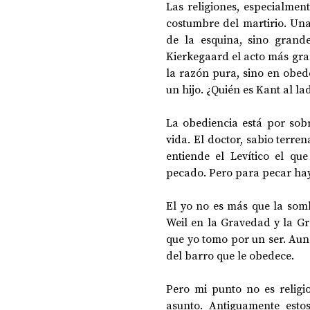
Las religiones, especialment
costumbre del martirio. Una 
de la esquina, sino grand
DOSSIER NOCHE DE LAS IDEAS
ANTR
Kierkegaard el acto más gran
la razón pura, sino en obed
un hijo. ¿Quién es Kant al 
CIENCIA Y TECNOLOGÍA
La obediencia está por sobr
vida. El doctor, sabio terren
entiende el Levítico el que
pecado. Pero para pecar hay 
El yo no es más que la somb
Weil en la Gravedad y la Gra
que yo tomo por un ser. Aun
del barro que le obedece.
Pero mi punto no es religios
asunto. Antiguamente esto