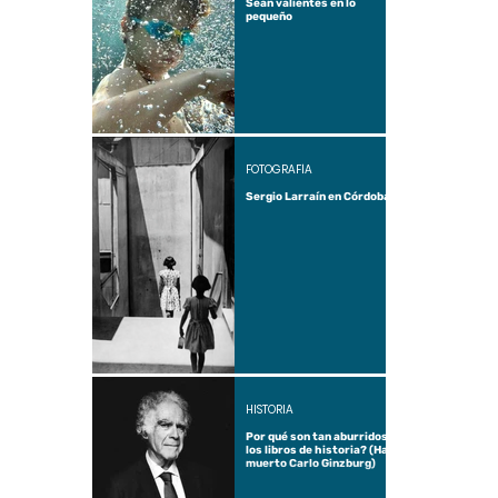
Sean valientes en lo
pequeño
FOTOGRAFÍA
Sergio Larraín en Córdoba
HISTORIA
Por qué son tan aburridos
los libros de historia? (Ha
muerto Carlo Ginzburg)