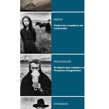
ENSAYO
Contra los creadores de
contenidos
PSICOANÁLISIS
El industrioso caballero de
Thanatos (fragmento)
FOTOGRAFÍA