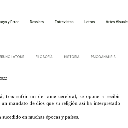
sayo y Error
Dossiers
Entrevistas
Letras
Artes Visuale
BRUNO LATOUR
FILOSOFÍA
HISTORIA
PSICOANÁLISIS
2022
ÍA
LETRAS
CRÍTICA
CRÓNICA
SONIDOS
á, tras sufrir un derrame cerebral, se opone a recibir 
 CURSOS
AUDIOTEXTO
HÍBRIDOS
CINE
FICCIONES
 un mandato de dios que su religión así ha interpretado 
ha sucedido en muchas épocas y países.
AFUERISMOS
POESÍA
ENSAYO