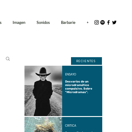
<link rel="icon"
href="/path/to/favicon.ico">
s
Imagen
Sonidos
Barbarie
+
RECIENTES
ENSAYO
Desvaríos de un
microdramático
compulsivo. Sobre
"Microdramas".
CRÍTICA