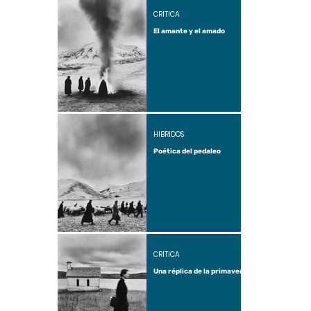
CRÍTICA
El amante y el amado
HÍBRIDOS
Poética del pedaleo
CRÍTICA
Una réplica de la primavera