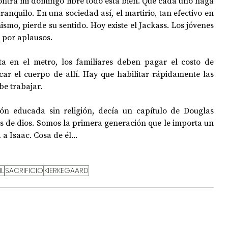
ontra mi domingo libre todo está bien. Que cada uno haga 
ranquilo. En una sociedad así, el martirio, tan efectivo en 
ismo, pierde su sentido. Hoy existe el Jackass. Los jóvenes 
 por aplausos.
a en el metro, los familiares deben pagar el costo de 
car el cuerpo de allí. Hay que habilitar rápidamente las 
e trabajar.
n educada sin religión, decía un capítulo de Douglas 
 de dios. Somos la primera generación que le importa un 
 Isaac. Cosa de él...
IL
SACRIFICIO
KIERKEGAARD