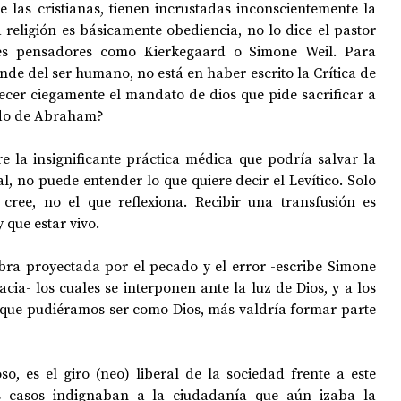
e las cristianas, tienen incrustadas inconscientemente la 
religión es básicamente obediencia, no lo dice el pastor 
es pensadores como Kierkegaard o Simone Weil. Para 
OPOLOGÍA
OPINIÓN
50 AÑOS DEL GOLPE
de del ser humano, no está en haber escrito la Crítica de 
ecer ciegamente el mandato de dios que pide sacrificar a 
lado de Abraham?
e la insignificante práctica médica que podría salvar la 
al, no puede entender lo que quiere decir el Levítico. Solo 
 cree, no el que reflexiona. Recibir una transfusión es 
que estar vivo.
ra proyectada por el pecado y el error -escribe Simone 
cia- los cuales se interponen ante la luz de Dios, y a los 
que pudiéramos ser como Dios, más valdría formar parte 
o, es el giro (neo) liberal de la sociedad frente a este 
s casos indignaban a la ciudadanía que aún izaba la 