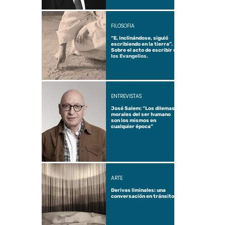
FILOSOFÍA
“E, inclinándose, siguió
escribiendo en la tierra”.
Sobre el acto de escribir en
los Evangelios.
ENTREVISTAS
José Salem: “Los dilemas
morales del ser humano
son los mismos en
cualquier época”
ARTE
Derivas liminales: una
conversación en tránsito