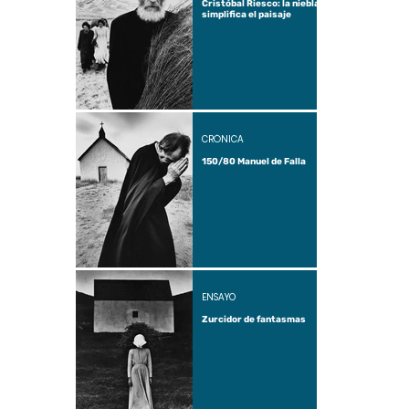
Cristóbal Riesco: la niebla
simplifica el paisaje
CRÓNICA
150/80 Manuel de Falla
ENSAYO
Zurcidor de fantasmas