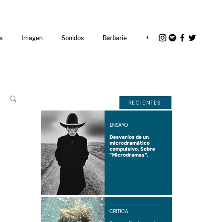
<link rel="icon"
href="/path/to/favicon.ico">
s
Imagen
Sonidos
Barbarie
+
RECIENTES
ENSAYO
Desvaríos de un
microdramático
compulsivo. Sobre
"Microdramas".
CRÍTICA