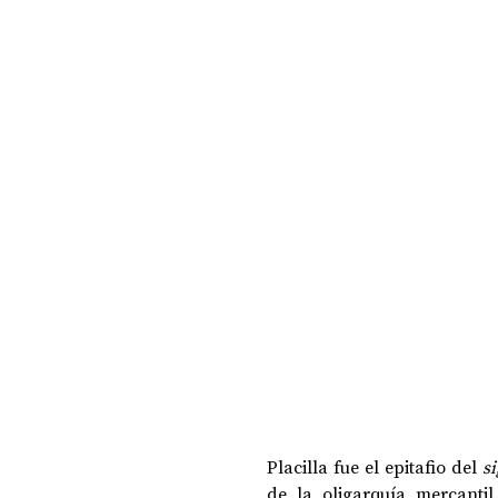
DOSSIER NOCHE DE LAS IDEAS
ANTR
CIENCIA Y TECNOLOGÍA
Placilla fue el epitafio del 
s
de la oligarquía mercanti