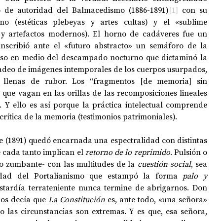
o de autoridad del Balmacedismo (1886-1891)
[1]
 con su 
mo (estéticas plebeyas y artes cultas) y el «sublime 
 y artefactos modernos). El horno de cadáveres fue un  
scribió ante el «futuro abstracto» un semáforo de la 
so en medio del descampado nocturno que dictaminó la 
padeo de
imágenes intemporales de los cuerpos usurpados, 
, llenas de rubor. Los “fragmentos [de memoria] sin 
 que vagan en las orillas de las recomposiciones lineales 
. Y ello es así porque la práctica intelectual comprende 
crítica de la memoria (testimonios patrimoniales). 
 cada tanto implican el 
retorno de lo reprimido
. Pulsión o 
io zumbante- con las multitudes de la 
cuestión social
, sea 
dad del Portalianismo que estampó la forma 
palo y 
stardía terrateniente nunca termine de abrigarnos. Don 
nos decía que 
La Constitución
 es, ante todo, «una señora» 
 las circunstancias son extremas. Y es que, esa señora, 