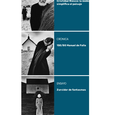
Cristóbal Riesco: la niebla
simplifica el paisaje
CRÓNICA
150/80 Manuel de Falla
ENSAYO
Zurcidor de fantasmas