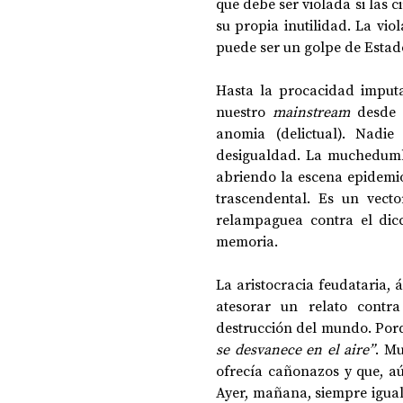
que debe ser violada si las c
su propia inutilidad. La vio
puede ser un golpe de Estado
Hasta la procacidad imputa
nuestro 
mainstream
 desde 
anomia (delictual). Nadi
desigualdad. La muchedumbre
abriendo la escena epidemio
trascendental. Es un vect
relampaguea contra el dicc
memoria. 
La aristocracia feudataria, 
atesorar un relato contr
destrucción del mundo. Po
se desvanece en el aire”
. Mu
ofrecía cañonazos y que, aú
Ayer, mañana, siempre igual