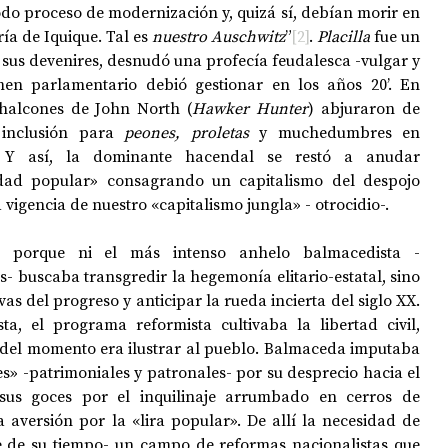
odo proceso de modernización y, quizá sí, debían morir en 
ía de Iquique. Tal es 
nuestro Auschwitz
”
[2]
. 
Placilla
 fue un 
sus devenires, desnudó una profecía feudalesca -vulgar y 
en parlamentario debió gestionar en los años 20’. En 
 halcones de John North (
Hawker Hunter
) abjuraron de 
inclusión para
 peones, proletas
 y muchedumbres en 
Y así, la dominante hacendal se restó a anudar 
idad popular» consagrando un capitalismo del despojo 
a vigencia de nuestro «capitalismo jungla» - otrocidio-.
 porque ni el más intenso anhelo balmacedista -
s- buscaba transgredir la hegemonía elitario-estatal, sino 
vas del progreso y anticipar la rueda incierta del siglo XX. 
a, el programa reformista cultivaba la libertad civil, 
ea del momento era ilustrar al pueblo. Balmaceda imputaba 
es» -patrimoniales y patronales- por su desprecio hacia el 
sus goces por el inquilinaje arrumbado en cerros de 
 aversión por la «lira popular». De allí la necesidad de 
de su tiempo- un campo de reformas nacionalistas que 