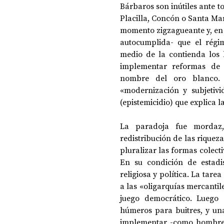
Bárbaros son inútiles ante t
Placilla, Concón o Santa Mar
momento zigzagueante y, en 
autocumplida- que el régim
medio de la contienda los
implementar reformas de 
nombre del oro blanco. 
«modernización y subjetiv
(epistemicidio) que explica l
La paradoja fue mordaz,
redistribución de las riqueza
pluralizar las formas colecti
En su condición de estadist
religiosa y política. La tar
a las «oligarquías mercantil
juego democrático. Luego 
húmeros para buitres, y una
implementar -como hombre 