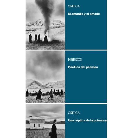
CRÍTICA
El amante y el amado
HÍBRIDOS
Poética del pedaleo
CRÍTICA
Una réplica de la primavera