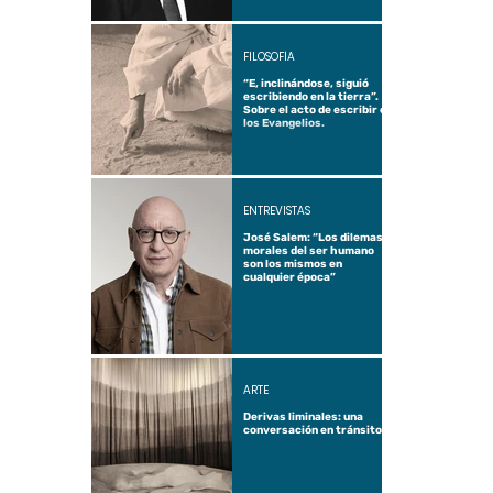
FILOSOFÍA
“E, inclinándose, siguió
escribiendo en la tierra”.
Sobre el acto de escribir en
los Evangelios.
ENTREVISTAS
José Salem: “Los dilemas
morales del ser humano
son los mismos en
cualquier época”
ARTE
Derivas liminales: una
conversación en tránsito