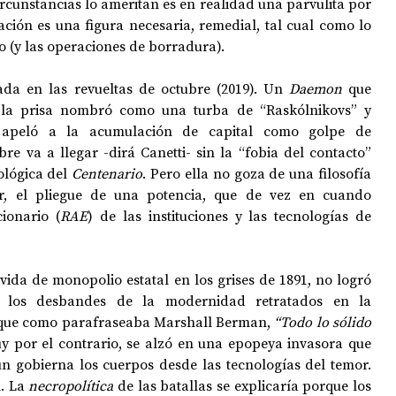
ircunstancias lo ameritan es en realidad una parvulita por 
lación es una figura necesaria, remedial, tal cual como lo 
 (y las operaciones de borradura). 
da en las revueltas de octubre (2019). Un 
Daemon
 que 
la prisa nombró como una turba de “Raskólnikovs” y 
e apeló a la acumulación de capital como golpe de 
 va a llegar -dirá Canetti- sin la “fobia del contacto” 
lógica del 
Centenario
. Pero ella no goza de una filosofía 
or, el pliegue de una potencia, que de vez en cuando 
ionario (
RAE
) de las instituciones y las tecnologías de 
ávida de monopolio estatal en los grises de 1891, no logró 
a los desbandes de la modernidad retratados en la 
rque como parafraseaba Marshall Berman,
 “Todo lo 
sólido 
y por el contrario, se alzó en una epopeya invasora que 
n gobierna los cuerpos desde las tecnologías del temor. 
. La 
necropolítica
 de las batallas se explicaría porque los 