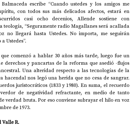
 Balmaceda escribe “Cuando ustedes y los amigos me 
píritu, con todos sus más delicados afectos, estará en 
curridos casi ocho decenios, Allende sostiene con 
ita teología, “Seguramente radio Magallanes será acallada 
oz no llegará hasta Ustedes. No importa, me seguirán 
 a Ustedes”.
 que comenzó a hablar 30 años más tarde, luego fue un 
e derechos y pancartas de la reforma que asedió -flujos 
ncestral. Una alteridad respecto a las tecnologías de la 
a hacendal nos legó una herida que no cesa de sangrar. 
erdos juristocráticos (1833 y 1980). En suma, 
el recuerdo 
verdor de negatividad refractante, en medio de tanto 
e verdad bruta. 
Por eso conviene subrayar el hilo en voz 
embre de 1973. 
 Valle R. 