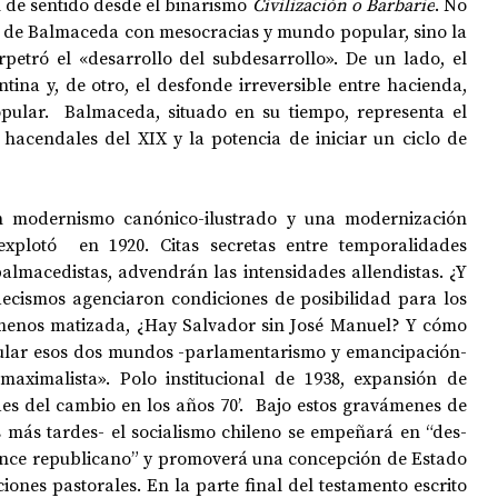
 de sentido 
desde el binarismo 
Civilización o Barbarie
. No 
 de Balmaceda 
con mesocracias y mundo popular, sino la 
petró el «desarrollo del subdesarrollo
». De un lado, 
el 
ntina y, de otro, el desfonde irreversible entre hacienda, 
lar.  Balmaceda, situado en su tiempo, representa el 
acendales del XIX y la potencia de iniciar un ciclo de 
un modernismo canónico-ilustrado y una modernización 
xplotó  en 1920. Citas secretas entre temporalidades 
 balmacedistas, advendrán las intensidades allendistas. ¿Y 
ecismos agenciaron condiciones de posibilidad para los 
enos matizada, ¿Hay Salvador sin José Manuel? Y cómo 
icular esos dos mundos -parlamentarismo y emancipación- 
maximalista
». P
olo institucional de 1938, expansión de 
es del cambio en los años 70’.  Bajo estos gravámenes de 
 más tardes- el socialismo chileno se empeñará en “des-
ronce republicano” y promoverá una concepción de Estado 
iones pastorales. 
En la parte final del testamento escrito 