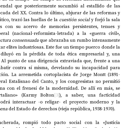
endal que posteriormente sucumbió al estallido de las 
cada del XX. Contra lo último, abjurar de las reformas y 
ico, trazó las huellas de la 
cuestión social
 y forjó la sala 
s con su acervo de memorias persistentes, tenues y 
eral (nacional-reformista-letrada) a la «guerra civil», 
actura consensuada
 que abrazaba un rumbo intensamente 
 elites industriosas. Este fue un tiempo puerco donde la 
diluyó en la pérdida de toda ética empresarial y, una 
 Al punto de una dirigencia extraviada que, frente a una 
mbatir contra sí misma, develando su incapacidad para 
ción. La arremetida cortoplacista de Jorge Montt (1891-
ral Estalisnao del Canto, y los congresistas no permitió 
na con el frenesí de la modernidad. De allí en más, se 
taliano» (Karmy Bolton
[3]
), a saber, una facticidad 
odrá interactuar -o religar- el proyecto moderno y la 
pena
 del Estado de derechos (vieja república, 1938-1970).
ncherada, rompió todo pacto social con la «Justicia 