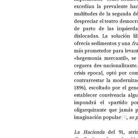
excedían la prevalente hac
multitudes de la segunda dé
despreciar el teatro democrát
de parto de las izquierda
dislocadas. La solución lib
ofrecía sedimentos y una 
fr
más prometedor para levantar
«hegemonía mercantil», se 
ceguera des-nacionalizante.
crisis epocal, optó por co
contrarrestar la moderniza
1896), escoltado por el gene
establecer convivencia algu
impondrá el «partido por
oligarquizante que jamás p
imaginación popular
[4]
, 
so 
La Hacienda
 del 91, atri