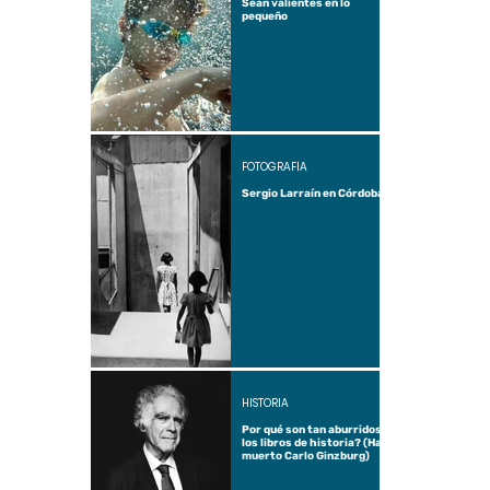
Sean valientes en lo
pequeño
FOTOGRAFÍA
Sergio Larraín en Córdoba
HISTORIA
Por qué son tan aburridos
los libros de historia? (Ha
muerto Carlo Ginzburg)