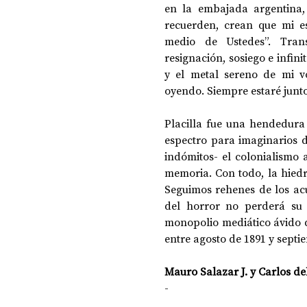
en la embajada argentina,
recuerden, crean que mi es
medio de Ustedes”. Trans
resignación, sosiego e infin
y el metal sereno de mi v
oyendo. Siempre estaré junto
Placilla fue una hendedura
espectro para imaginarios d
indómitos- el colonialismo a
memoria. Con todo, la hiedr
Seguimos rehenes de los acu
del horror no perderá su 
monopolio mediático ávido d
entre agosto de 1891 y septi
Mauro Salazar J.
 y 
Carlos del
-