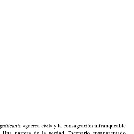
OPOLOGÍA
OPINIÓN
50 AÑOS DEL GOLPE
ignificante
 «guerra civil» y la consagración infranqueable 
l. Una partera de la verdad. Escenario ensangrentado 