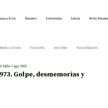
sayo y Error
Dossiers
Entrevistas
Letras
Artes Visuale
BRUNO LATOUR
FILOSOFÍA
HISTORIA
PSICOANÁLISIS
l Valle
7 ago 2023
ÍA
LETRAS
CRÍTICA
CRÓNICA
SONIDOS
973. Golpe, desmemorias y
 CURSOS
AUDIOTEXTO
HÍBRIDOS
CINE
FICCIONES
AFUERISMOS
POESÍA
ENSAYO