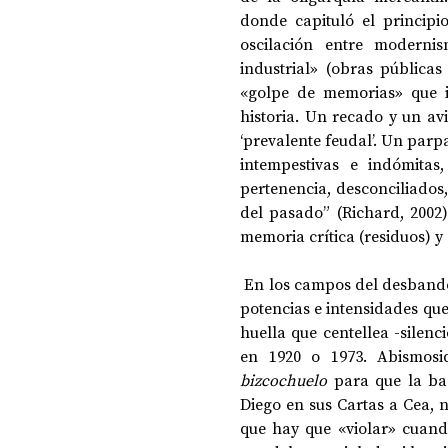
donde capituló el principi
oscilación entre modernis
industrial» (obras públicas
«golpe de memorias» que in
historia. 
Un recado y un avi
‘prevalente feudal’. Un par
intempestivas e indómitas
pertenencia, desconciliados,
del pasado” (Richard, 2002)
memoria crítica (residuos) y 
 En los campos del desbande (1891) quedó encarnada una espectralidad con distintas 
potencias e intensidades que
huella que centellea -silenc
en 1920 o 1973. Abismosi
bizcochuelo 
para que la ba
Diego en sus Cartas a Cea, 
que hay que «violar» cuando