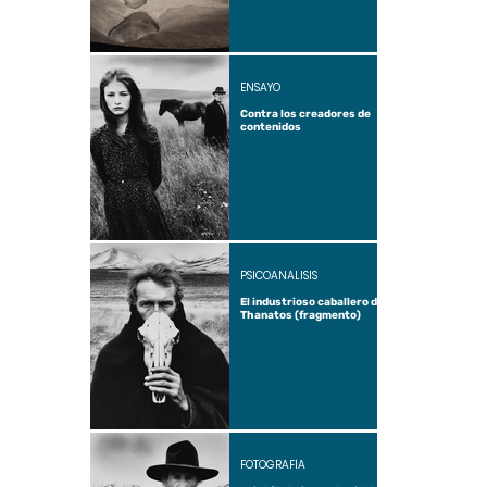
ENSAYO
Contra los creadores de
contenidos
PSICOANÁLISIS
El industrioso caballero de
Thanatos (fragmento)
FOTOGRAFÍA