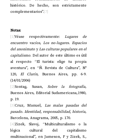
histórico. De hecho, son estrictamente 
complementarios”.
[7]
Notas:
[1]
Véase respectivamente: 
Lugares de 
encuentro vacíos
, 
Los no-lugares. Espacios 
del anonimato
 y 
Las culturas populares en el 
capitalismo
. Del autor de este último es útil 
al respecto “El turista: elige tu propia 
aventura”, en “Ñ. Revista de Cultura”, Nº 
120, 
El Clarín
, Buenos Aires, pp. 6-9. 
(14/01/2006)
[2]
Sontag, Susan, 
Sobre la fotografía
, 
Buenos Aires, Editorial Sudamericana,1980, 
p. 19.
[3]
Cruz, Manuel, 
Las malas pasadas del 
pasado. Identidad, responsabilidad, historia
, 
Barcelona, Anagrama, 2005, p. 170.
[4]
Zizek, Slavoj, “Multiculturalismo o la 
lógica cultural del capitalismo 
multinacional”, en Jameson, F y Zizek, S., 