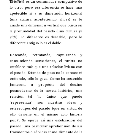
UP2#36
El turista es un consumidor compulsivo de 
lo otro, pero esa diferencia se hace más 
apetecible si a su dimensión horizontal 
(una cultura aconteciendo ahora) se le 
añade una dimensión vertical que busca en 
la profundidad del pasado (una cultura 
ya 
sida
). Lo diferente es deseable, pero lo 
diferente antiguo lo es el doble.
Deseando, retratando, capturando y 
consumiendo sensaciones, el turista no 
establece más que una relación liviana con 
el pasado. Estando de paso no lo conoce ni 
entiende, sólo lo goza. Como ha sostenido 
Jameson, a propósito del destino 
posmoderno de la novela histórica, una 
relación tal “lo único que puede 
‘representar’ son nuestras ideas y 
estereotipos del pasado (que en virtud de 
ello deviene en el mismo acto historia 
pop)”. Se ejerce así una estetización del 
pasado, una particular aprehensión de sus 
fragmentos o réplicas como alimento de la 