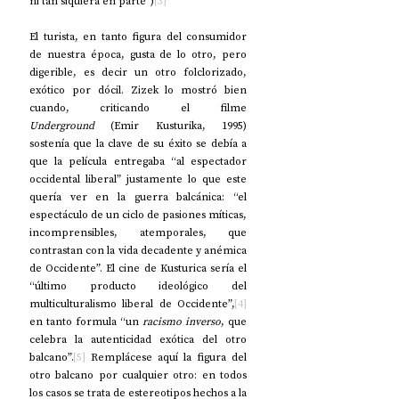
ni tan siquiera en parte”)
[3]
El turista, en tanto figura del consumidor 
de nuestra época, gusta de lo otro, pero 
digerible, es decir un otro folclorizado, 
exótico por dócil. Zizek lo mostró bien 
cuando, criticando el filme 
Underground
 (Emir Kusturika, 1995) 
sostenía que la clave de su éxito se debía a 
que la película entregaba “al espectador 
occidental liberal” justamente lo que este 
quería ver en la guerra balcánica: “el 
espectáculo de un ciclo de pasiones míticas, 
incomprensibles, atemporales, que 
contrastan con la vida decadente y anémica 
de Occidente”. El cine de Kusturica sería el 
“último producto ideológico del 
multiculturalismo liberal de Occidente”,
[4]
en tanto formula “un 
racismo inverso
, que 
celebra la autenticidad exótica del otro 
balcano”.
[5]
 Remplácese aquí la figura del 
otro balcano por cualquier otro: en todos 
los casos se trata de estereotipos hechos a la 