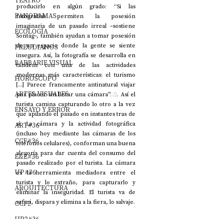
TEATRO
producirlo en algún grado: “Si las 
PANORAMAS
fotografías permiten la posesión 
imaginaria de un pasado irreal –sostiene 
ECOLOGÍA
Sontag–, también ayudan a tomar posesión 
de un espacio donde la gente se siente 
FREUDIANOS
insegura. Así, la fotografía se desarrolla en 
BARBARIE VISUAL
tándem con una de las actividades 
modernas más características: el turismo 
HORÓSCOPO
[...] Parece francamente antinatural viajar 
ARTES VISUALES
por placer sin llevar una cámara”
[2]
. Así el 
turista camina capturando lo otro a la vez 
ENSAYO Y ERROR
que apilando el pasado en instantes tras de 
sí. La cámara y la actividad fotográfica 
ART#36
(incluso hoy mediante las cámaras de los 
CCF#36
teléfonos celulares), conforman una buena 
alegoría para dar cuenta del consumo del 
E&E#36
pasado realizado por el turista. La cámara 
UP#36
es la herramienta mediadora entre el 
turista y lo extraño, para capturarlo y 
ARQUITECTURA
eliminar la inseguridad. El turista va de 
safari, dispara y elimina a la fiera, lo salvaje.
CCF2