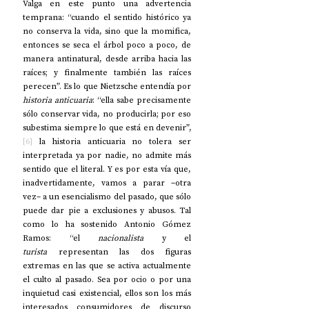
Valga en este punto una advertencia 
temprana: “cuando el sentido histórico ya 
no conserva la vida, sino que la momifica, 
entonces se seca el árbol poco a poco, de 
manera antinatural, desde arriba hacia las 
raíces; y finalmente también las raíces 
perecen”. Es lo que Nietzsche entendía por 
historia anticuaria
: “ella sabe precisamente 
sólo conservar vida, no producirla; por eso 
subestima siempre lo que está en devenir”,
[6]
 la historia anticuaria no tolera ser 
interpretada ya por nadie, no admite más 
sentido que el literal. Y es por esta vía que, 
inadvertidamente, vamos a parar –otra 
vez– a un esencialismo del pasado, que sólo 
puede dar pie a exclusiones y abusos. Tal 
como lo ha sostenido Antonio Gómez 
Ramos: “el 
nacionalista
 y el 
turista
 representan las dos figuras 
extremas en las que se activa actualmente 
el culto al pasado. Sea por ocio o por una 
inquietud casi existencial, ellos son los más 
interesados consumidores de discurso 