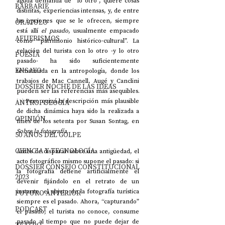
aguda demanda de “lo otro”, quiere cosas 
BARBARIE
distintas, experiencias intensas, y, de entre 
las opciones que se le ofrecen, siempre 
ORÁCULO
está allí 
el pasado
, usualmente empacado 
AFUERISMOS
como “patrimonio histórico-cultural”. La 
relación del turista con lo otro -y lo otro 
POESÍA
pasado- ha sido suficientemente 
ENSAYO
tematizada en la antropología, donde los 
trabajos de Mac Cannell, Augé y Canclini 
DOSSIER NOCHE DE LAS IDEAS
pueden ser las referencias más asequibles.
[1]
 Pero quizá la descripción más plausible 
ANTROPOLOGÍA
de dicha dinámica haya sido la realizada a 
OPINIÓN
fines de los setenta por Susan Sontag, en 
Sobre la fotografía
.
50 AÑOS DEL GOLPE
CIENCIA Y TECNOLOGÍA
Antes de disparar sobre una antigüedad, el 
acto fotográfico mismo supone el pasado: si 
DOSSIER CONSEJO CONSTITUCIONAL
la fotografía detiene artificialmente el 
2023
devenir fijándolo en el retrato de un 
instante, el objeto de la fotografía turística 
FUTURO ANTERIOR
siempre es el pasado. Ahora, “capturando” 
PODCAST
el pasado, el turista no conoce, consume 
pasado al tiempo que no puede dejar de 