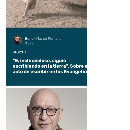
Benoit Mathot Flamand
9 jun
FILOSOFÍA
“E, inclinándose, siguió
escribiendo en la tierra”. Sobre el
acto de escribir en los Evangelios.