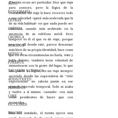
El turista es un ser particular. Dice que viaja 
ARTE
para conocer, pero la lógica de la 
FOTOGRAFÍA
rentabilidad del viaje lo hace recorrer todo 
a una velocidad –quizá más acelerada que la 
LETRAS
de su vida habitual– en que nada puede ser 
CRÍTICA
conocido, cuando más archivado en la 
memoria de su teléfono móvil. Pero 
CRÓNICA
tampoco es él el que va de viaje, porque 
una vez allí donde esté, parece descansar 
SONIDOS
más bien de su propia identidad, hace cosas 
MÚSICA
que en otras circunstancias no haría, viste y 
habla distinto, también tiene voluntad de 
JUKEBOX
mimetizarse con la gente del lugar, lo que 
TALLERES Y CURSOS
sólo puede no lograr, en un viaje siempre 
apretado donde las expectativas de “vivir 
AUDIOTEXTO
experiencias” no cabrán jamás en ese 
ajustado intervalo temporal. Todo se acaba 
HÍBRIDOS
y vuelve a sí mismo –cansado– con más 
CINE
cosas pendientes de hacer que con 
recuerdos.
FICCIONES
IMAGEN
Una vez instalado, el turista ejerce una 