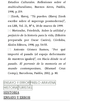
Estudios Culturales. Reflexiones sobre el 
multiculturalismo
, Buenos Aires, Paidós, 
1998, p.159.
[5]
Zizek, Slavoj, “Tú puedes. (Slavoj Zizek 
escribe sobre el superego posmoderno)”, 
en LBR, Vol. 21, N° 6, 18 de marzo de 1999.
[6]
 Nietzsche, Friedrich, 
Sobre la utilidad y 
perjuicio de la historia para la vida
, (Edición 
preparada por Oscar Caeiro), Córdoba, 
Alción Editora, 1998, pp. 54-55.
[7]
 Antonio Gómez Ramos, “Por qué 
importó el pasado (el espejo deformante 
de nuestros iguales)”, en 
Hacia dónde va el 
pasado. El porvenir de la memoria en el 
mundo contemporáneo
, (Manuel Cruz 
Comp.), Barcelona, Paidós, 2002, p. 80.
ENSAYO Y ERROR
PABLO ARAVENA
HISTORIA
TURISTAS
HISTORIA
ENSAYO Y ERROR