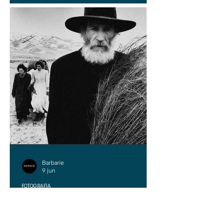
Barbarie
9 jun
FOTOGRAFÍA
Cristóbal Riesco: la niebla
simplifica el paisaje