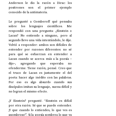
Anderson le dio la razón a Dirac: los 
positrones son el primer ejemplo 
conocido de la antimateria. 
Le pregunté a Gomberoff qué pensaba 
sobre los lenguajes científicos. Me 
respondió con una pregunta: ¿Einstein o 
Lacan? No entiendo a ninguno, pero al 
segundo llevo una vida intentándolo, le dije. 
Volvió a responder: ambos son difíciles de 
entender por razones diferentes: no sé 
para qué se esfuerzan en entender a 
Lacan cuando se acerca más a la poesía –
dijo–, agregando que esperaba no 
ofenderme. Tiene razón, pensé. Creo que 
el truco de Lacan es justamente el del 
poeta: hacer algo inédito con las palabras. 
Por eso es algo absurdo cuando sus 
discípulos imitan su lenguaje, suena difícil y 
no logran el mismo efecto. 
¿Y Einstein? pregunté. “Einstein es difícil 
por otra razón. Sé que se puede entender. 
¡Y que cuando lo entiendes, lo que ves es 
asombroso!”. Si la poesía sombrea lo que ya 