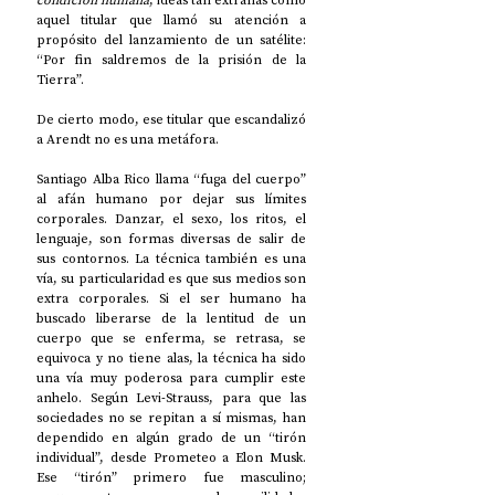
condición humana
, ideas tan extrañas como 
aquel titular que llamó su atención a 
propósito del lanzamiento de un satélite: 
“Por fin saldremos de la prisión de la 
Tierra”. 
De cierto modo, ese titular que escandalizó 
a Arendt no es una metáfora. 
Santiago Alba Rico llama “fuga del cuerpo” 
al afán humano por dejar sus límites 
corporales. Danzar, el sexo, los ritos, el 
lenguaje, son formas diversas de salir de 
sus contornos. La técnica también es una 
vía, su particularidad es que sus medios son 
extra corporales. Si el ser humano ha 
buscado liberarse de la lentitud de un 
cuerpo que se enferma, se retrasa, se 
equivoca y no tiene alas, la técnica ha sido 
una vía muy poderosa para cumplir este 
anhelo. Según Levi-Strauss, para que las 
sociedades no se repitan a sí mismas, han 
dependido en algún grado de un “tirón 
individual”, desde Prometeo a Elon Musk. 
Ese “tirón” primero fue masculino; 