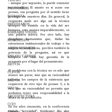
TEATRO
– aunque por supuesto, la puede enunciar 
PANORAMAS
un científico. El asunto es si acaso ese 
pensar, esa pregunta por el sentido tiene 
ECOLOGÍA
prestigio en nuestros días. En general, la 
respuesta suele ser algo así: la técnica 
FREUDIANOS
siempre ha existido en la vida del ser 
humano, esto avanza imparablemente, es 
BARBARIE VISUAL
una pulsión atávica. Por otro lado, hay 
disciplinas humanistas que, dadas las 
HORÓSCOPO
estructuras institucionales de trabajo o las 
ARTES VISUALES
exigencias académicas, pierden también la 
potencia de la pregunta, así es que 
ENSAYO Y ERROR
tampoco en ellas hay garantía de la 
pregunta por el lugar del pensamiento. 
ART#36
El problema con la técnica no es solo que 
CCF#36
avance sin parar, sino que su racionalidad 
E&E#36
colonice los campos de la existencia que 
requieren de otro tipo de pensar. Y, a la 
UP#36
vez, que su racionalidad no permita que 
podamos tener una responsabilidad a la 
ARQUITECTURA
altura de su producción.
CCF2
En los años cincuenta, en la conferencia 
titulada “Serenidad”, Heidegger dijo algo 