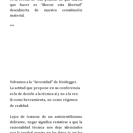
que hacer es “liberar esta libertad” 
descubierta de nuestra constitución 
material. 
***
Volvamos a la “Serenidad” de Heidegger. 
La actitud que propone en su conferencia 
es la de decirle a la técnica sí y no a la vez. 
Sí como herramienta, no como régimen 
de realidad.
Lejos de tratarse de un anticientificismo 
delirante, negar significa resistirse a que la 
racionalidad técnica nos deje silenciados 
por la verdad puesta en los datos (o en los 