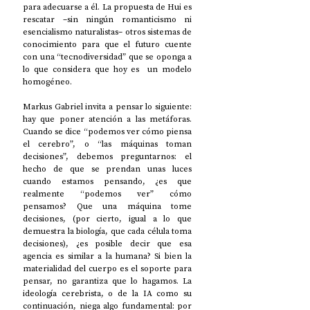
para adecuarse a él. La propuesta de Hui es 
rescatar –sin ningún romanticismo ni 
esencialismo naturalistas– otros sistemas de 
conocimiento para que el futuro cuente 
con una “tecnodiversidad” que se oponga a 
lo que considera que hoy es  un modelo 
homogéneo. 
Markus Gabriel invita a pensar lo siguiente: 
hay que poner atención a las metáforas. 
Cuando se dice “podemos ver cómo piensa 
el cerebro”, o “las máquinas toman 
decisiones”, debemos preguntarnos: el 
hecho de que se prendan unas luces 
cuando estamos pensando, ¿es que 
realmente “podemos ver” cómo 
pensamos? Que una máquina tome 
decisiones, (por cierto, igual a lo que 
demuestra la biología, que cada célula toma 
decisiones), ¿es posible decir que esa 
agencia es similar a la humana? Si bien la 
materialidad del cuerpo es el soporte para 
pensar, no garantiza que lo hagamos. La 
ideología cerebrista, o de la IA como su 
continuación, niega algo fundamental: por 