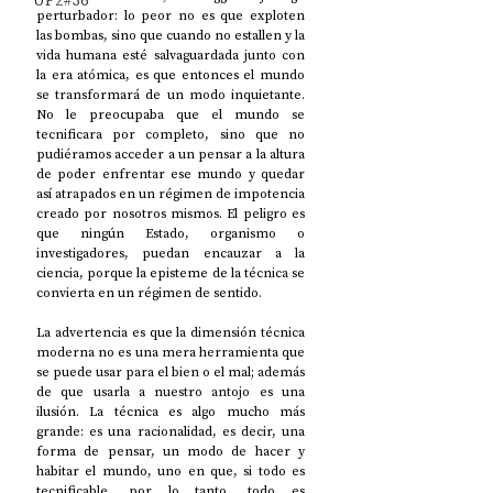
UP2#36
perturbador: lo peor no es que exploten 
las bombas, sino que cuando no estallen y la 
vida humana esté salvaguardada junto con 
la era atómica, es que entonces el mundo 
se transformará de un modo inquietante. 
No le preocupaba que el mundo se 
tecnificara por completo, sino que no 
pudiéramos acceder a un pensar a la altura 
de poder enfrentar ese mundo y quedar 
así atrapados en un régimen de impotencia 
creado por nosotros mismos. El peligro es 
que ningún Estado, organismo o 
investigadores, puedan encauzar a la 
ciencia, porque la episteme de la técnica se 
convierta en un régimen de sentido. 
La advertencia es que la dimensión técnica 
moderna no es una mera herramienta que 
se puede usar para el bien o el mal; además 
de que usarla a nuestro antojo es una 
ilusión. La técnica es algo mucho más 
grande: es una racionalidad, es decir, una 
forma de pensar, un modo de hacer y 
habitar el mundo, uno en que, si todo es 
tecnificable, por lo tanto, todo es 