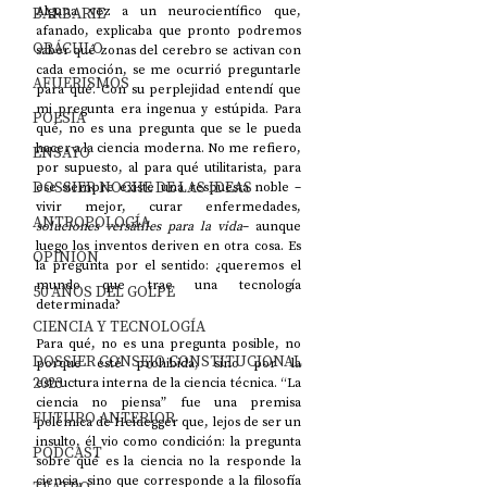
BARBARIE
Alguna vez a un neurocientífico que, 
afanado, explicaba que pronto podremos 
ORÁCULO
saber qué zonas del cerebro se activan con 
cada emoción, se me ocurrió preguntarle 
AFUERISMOS
para qué. Con su perplejidad entendí que 
mi pregunta era ingenua y estúpida. Para 
POESÍA
qué, no es una pregunta que se le pueda 
hacer a la ciencia moderna. No me refiero, 
ENSAYO
por supuesto, al para qué utilitarista, para 
DOSSIER NOCHE DE LAS IDEAS
ese siempre existe una respuesta noble –
vivir mejor, curar enfermedades, 
ANTROPOLOGÍA
soluciones versátiles para la vida
– aunque 
luego los inventos deriven en otra cosa. Es 
OPINIÓN
la pregunta por el sentido: ¿queremos el 
mundo que trae una tecnología 
50 AÑOS DEL GOLPE
determinada? 
CIENCIA Y TECNOLOGÍA
Para qué, no es una pregunta posible, no 
DOSSIER CONSEJO CONSTITUCIONAL
porque esté prohibida, sino por la 
2023
estructura interna de la ciencia técnica. “La 
ciencia no piensa” fue una premisa 
FUTURO ANTERIOR
polémica de Heidegger que, lejos de ser un 
insulto, él vio como condición: la pregunta 
PODCAST
sobre qué es la ciencia no la responde la 
ciencia, sino que corresponde a la filosofía 