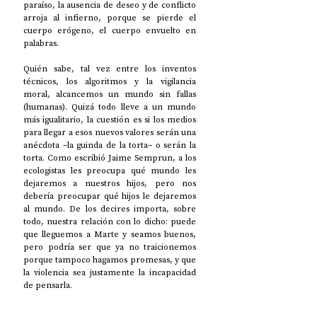
paraíso, la ausencia de deseo y de conflicto 
arroja al infierno, porque se pierde el 
cuerpo erógeno, el cuerpo envuelto en 
palabras. 
Quién sabe, tal vez entre los inventos 
técnicos, los algoritmos y la vigilancia 
moral, alcancemos un mundo sin fallas 
(humanas). Quizá todo lleve a un mundo 
más igualitario, la cuestión es si los medios 
para llegar a esos nuevos valores serán una 
anécdota –la guinda de la torta– o serán la 
torta. Como escribió Jaime Semprun, a los 
ecologistas les preocupa qué mundo les 
dejaremos a nuestros hijos, pero nos 
debería preocupar qué hijos le dejaremos 
al mundo. De los decires importa, sobre 
todo, nuestra relación con lo dicho: puede 
que lleguemos a Marte y seamos buenos, 
pero podría ser que ya no traicionemos 
porque tampoco hagamos promesas, y que 
la violencia sea justamente la incapacidad 
de pensarla. 