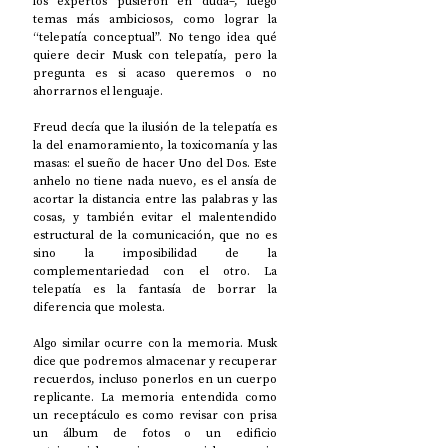
los expertos pusieron en duda–, luego 
temas más ambiciosos, como lograr la 
“telepatía conceptual”. No tengo idea qué 
quiere decir Musk con telepatía, pero la 
pregunta es si acaso queremos o no 
ahorrarnos el lenguaje. 
Freud decía que la ilusión de la telepatía es 
la del enamoramiento, la toxicomanía y las 
masas: el sueño de hacer Uno del Dos. Este 
anhelo no tiene nada nuevo, es el ansía de 
acortar la distancia entre las palabras y las 
cosas, y también evitar el malentendido 
estructural de la comunicación, que no es 
sino la imposibilidad de la 
complementariedad con el otro. La 
telepatía es la fantasía de borrar la 
diferencia que molesta.
Algo similar ocurre con la memoria. Musk 
dice que podremos almacenar y recuperar 
recuerdos, incluso ponerlos en un cuerpo 
replicante. La memoria entendida como 
un receptáculo es como revisar con prisa 
un álbum de fotos o un edificio 