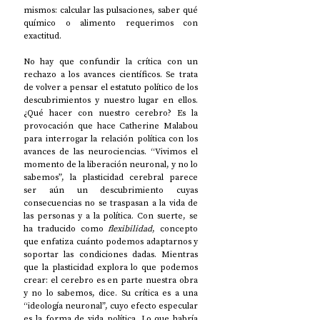
mismos: calcular las pulsaciones, saber qué 
químico o alimento requerimos con 
exactitud. 
No hay que confundir la crítica con un 
rechazo a los avances científicos. Se trata 
de volver a pensar el estatuto político de los 
descubrimientos y nuestro lugar en ellos. 
¿Qué hacer con nuestro cerebro? Es la 
provocación que hace Catherine Malabou 
para interrogar la relación política con los 
avances de las neurociencias. “Vivimos el 
momento de la liberación neuronal, y no lo 
sabemos”, la plasticidad cerebral parece 
ser aún un descubrimiento cuyas 
consecuencias no se traspasan a la vida de 
las personas y a la política. Con suerte, se 
ha traducido como 
flexibilidad
, concepto 
que enfatiza cuánto podemos adaptarnos y 
soportar las condiciones dadas. Mientras 
que la plasticidad explora lo que podemos 
crear: el cerebro es en parte nuestra obra 
y no lo sabemos, dice. Su crítica es a una 
“ideología neuronal”, cuyo efecto especular 
es la forma de vida política. Lo que habría 