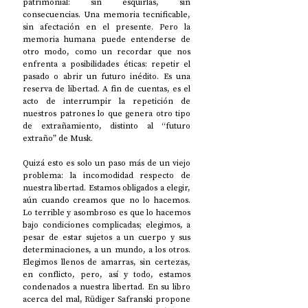
patrimonial: sin esquirlas, sin 
consecuencias. Una memoria tecnificable, 
sin afectación en el presente. Pero la 
memoria humana puede entenderse de 
otro modo, como un recordar que nos 
enfrenta a posibilidades éticas: repetir el 
pasado o abrir un futuro inédito. Es una 
reserva de libertad. A fin de cuentas, es el 
acto de interrumpir la repetición de 
nuestros patrones lo que genera otro tipo 
de extrañamiento, distinto al “futuro 
extraño” de Musk. 
Quizá esto es solo un paso más de un viejo 
problema: la incomodidad respecto de 
nuestra libertad. Estamos obligados a elegir, 
aún cuando creamos que no lo hacemos. 
Lo terrible y asombroso es que lo hacemos 
bajo condiciones complicadas; elegimos, a 
pesar de estar sujetos a un cuerpo y sus 
determinaciones, a un mundo, a los otros. 
Elegimos llenos de amarras, sin certezas, 
en conflicto, pero, así y todo, estamos 
condenados a nuestra libertad. En su libro 
acerca del mal, Rüdiger Safranski propone 