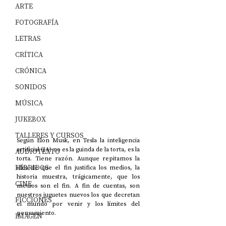
ARTE
FOTOGRAFÍA
LETRAS
CRÍTICA
CRÓNICA
SONIDOS
MÚSICA
JUKEBOX
TALLERES Y CURSOS
Según Elon Musk, en Tesla
la inteligencia 
artificial (IA) no es la guinda de la torta, es la 
AUDIOTEXTO
torta. Tiene razón. Aunque repitamos la 
HÍBRIDOS
idea de que el fin justifica los medios, la 
historia muestra, trágicamente, que los 
CINE
medios son el fin. A fin de cuentas, son 
nuestros juguetes nuevos los que decretan 
FICCIONES
el mundo por venir y los límites del 
pensamiento. 
IMAGEN