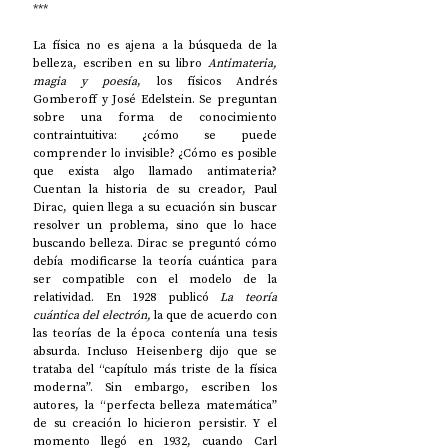
***
La física no es ajena a la búsqueda de la 
belleza, escriben en su libro 
Antimateria, 
magia y poesía
, los físicos Andrés 
Gomberoff y José Edelstein. Se preguntan 
sobre una forma de conocimiento 
contraintuitiva: ¿cómo se puede 
comprender lo invisible? ¿Cómo es posible 
que exista algo llamado antimateria? 
Cuentan la historia de su creador, Paul 
Dirac, quien llega a su ecuación sin buscar 
resolver un problema, sino que lo hace 
buscando belleza. Dirac se preguntó cómo 
debía modificarse la teoría cuántica para 
ser compatible con el modelo de la 
relatividad. En 1928 publicó 
La teoría 
cuántica del electrón, 
la que de acuerdo con 
las teorías de la época contenía una tesis 
absurda. Incluso Heisenberg dijo que se 
trataba del “capítulo más triste de la física 
moderna”. Sin embargo, escriben los 
autores, la “perfecta belleza matemática” 
de su creación lo hicieron persistir. Y el 
momento llegó en 1932, cuando Carl 