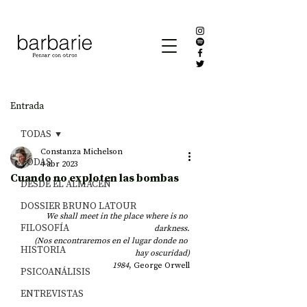
Entrada
TODAS
Constanza Michelson
TODAS
4 abr 2023
Cuando no exploten las bombas
DESDE EL ALMACÉN
DOSSIER BRUNO LATOUR
We shall meet in the place where is no 
FILOSOFÍA
darkness.
(Nos encontraremos en el lugar donde no 
HISTORIA
hay oscuridad)
1984
,
George Orwell
PSICOANÁLISIS
ENTREVISTAS