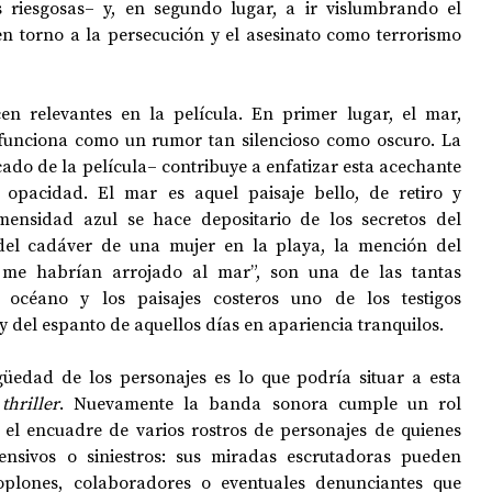
riesgosas‒ y, en segundo lugar, a ir vislumbrando el 
en torno a la persecución y el asesinato como terrorismo 
n relevantes en la película. En primer lugar, el mar, 
unciona como un rumor tan silencioso como oscuro. La 
do de la película‒ contribuye a enfatizar esta acechante 
opacidad. El mar es aquel paisaje bello, de retiro y 
mensidad azul se hace depositario de los secretos del 
del cadáver de una mujer en la playa, la mención del 
 me habrían arrojado al mar”, son una de las tantas 
océano y los paisajes costeros uno de los testigos 
del espanto de aquellos días en apariencia tranquilos. 
üedad de los personajes es lo que podría situar a esta 
 
thriller
. Nuevamente la banda sonora cumple un rol 
l encuadre de varios rostros de personajes de quienes 
nsivos o siniestros: sus miradas escrutadoras pueden 
oplones, colaboradores o eventuales denunciantes que 