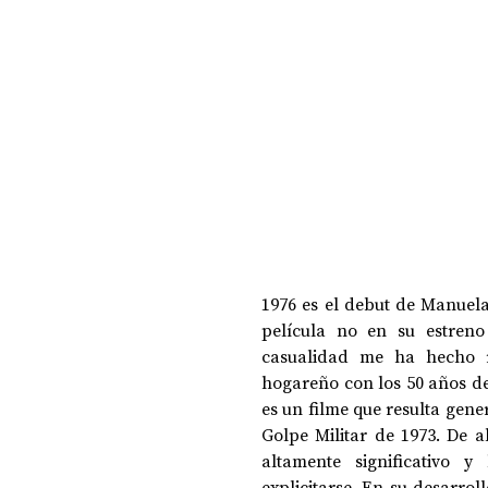
DOSSIER NOCHE DE LAS IDEAS
ANTR
CIENCIA Y TECNOLOGÍA
1976 es el debut de Manuela 
película no en su estreno 
casualidad me ha hecho re
hogareño con los 50 años del
es un filme que resulta gen
Golpe Militar de 1973. De a
altamente significativo y
explicitarse. En su desarrol