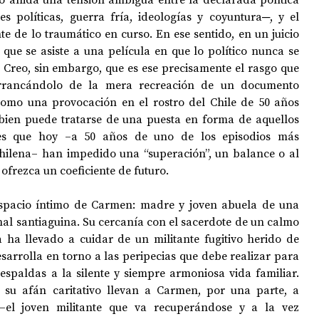
s políticas, guerra fría, ideologías y coyuntura─, y el 
 de lo traumático en curso. En ese sentido, en un juicio 
que se asiste a una película en que lo político nunca se 
. Creo, sin embargo, que es ese precisamente el rasgo que 
arrancándolo de la mera recreación de un documento 
como una provocación en el rostro del Chile de 50 años 
bien puede tratarse de una puesta en forma de aquellos 
les que hoy ‒a 50 años de uno de los episodios más 
chilena‒ han impedido una “superación”, un balance o al 
ofrezca un coeficiente de futuro. 
 espacio íntimo de Carmen: madre y joven abuela de una 
al santiaguina. Su cercanía con el sacerdote de un calmo 
a ha llevado a cuidar de un militante fugitivo herido de 
esarrolla en torno a las peripecias que debe realizar para 
espaldas a la silente y siempre armoniosa vida familiar. 
su afán caritativo llevan a Carmen, por una parte, a 
el joven militante que va recuperándose y a la vez 