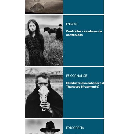
ENSAYO
Contra los creadores de
contenidos
PSICOANÁLISIS
El industrioso caballero de
Thanatos (fragmento)
FOTOGRAFÍA