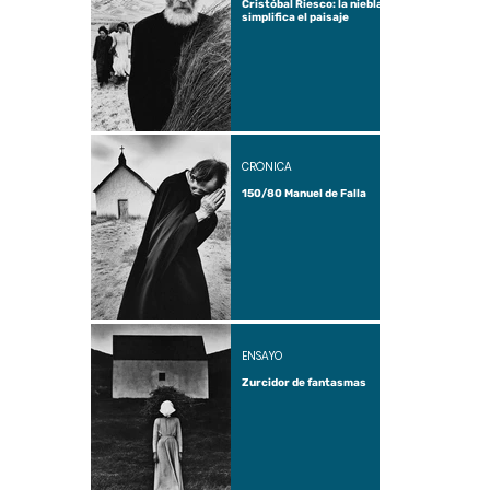
Cristóbal Riesco: la niebla
simplifica el paisaje
CRÓNICA
150/80 Manuel de Falla
ENSAYO
Zurcidor de fantasmas