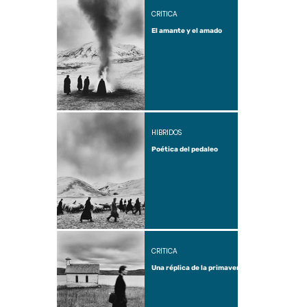
CRÍTICA
El amante y el amado
HÍBRIDOS
Poética del pedaleo
CRÍTICA
Una réplica de la primavera