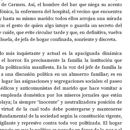
de Carmen. Así, el hombre del bar que niega su acento 
fónica, la enfermera del hospital, el vecino que encuentra 
 hasta su mismo marido: todos ellos arrojan una mirada 
on el gesto de quien algo intuye o guarda un secreto del 
cuide, que evite circular tarde y que, en definitiva, vuelva 
abuela, de jefa de hogar confinada, sonriente y discreta.
olo más inquietante y actual es la apaciguada dinámica 
el horror. Es precisamente la familia la institución que 
 politización manifiesta. Es la voz del jefe de familia la 
a una discusión política en un almuerzo familiar; es en 
 lugar las asignaciones y segregaciones sociales: el paseo 
édicos y anticomunistas del marido que hace vomitar a 
 empleada doméstica por los miseros jornales que están 
laya; la siempre “inocente” y neutralizadora posición de 
n virtud de la cual todo debe postergarse y mantenerse 
 fundamental de la sociedad según la constitución vigente, 
gilante y represivo contra toda voz politizada. El hogar 
spacio en que lo político es negado en favor de la paz y el 