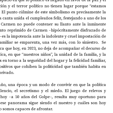
ión y el terror político no tienen lugar porque “estamos 
. El punto cúlmine de este simbolismo es precisamente la 
a canta unida el cumpleaños feliz, festejando a uno de los 
Carmen no puede contener su llanto ante la inminente 
lanto reprimido de Carmen ‒hipócritamente disfrazado de 
s la impotencia ante la indolente y cruel impostación de 
familiar se emparenta, una vez más, con lo siniestro.  Se 
ica que hoy, en 2023, no deja de acompañar el decurso de 
ica, en que “nuestros niños”, la unidad de la familia, y la 
 en torno a la seguridad del hogar y la felicidad familiar, 
itivos que cohíben la politicidad que también habita en 
rivado.  
ño, una época y un modo de convivir en que la política 
ilencio, el secretismo y el miedo. El juego de relevos y 
 hoy ‒a 50 años del Golpe‒, resulta muy oportuno para 
ese panorama sigue siendo el nuestro y cuáles son hoy 
 somos capaces de afrontar. 