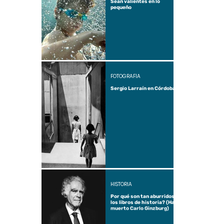
Sean valientes en lo
pequeño
FOTOGRAFÍA
Sergio Larraín en Córdoba
HISTORIA
Por qué son tan aburridos
los libros de historia? (Ha
muerto Carlo Ginzburg)