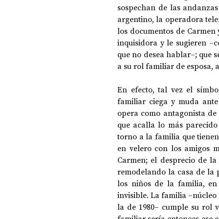
sospechan de las andanzas 
argentino, la operadora tele
los documentos de Carmen y
inquisidora y le sugieren ‒c
que no desea hablar‒; que se 
a su rol familiar de esposa, 
En efecto, tal vez el símb
familiar ciega y muda ante 
opera como antagonista de la
que acalla lo más parecido 
torno a la familia que tienen
en velero con los amigos m
Carmen; el desprecio de la
remodelando la casa de la p
los niños de la familia, e
invisible. La familia ‒núcleo
la de 1980‒ cumple su rol vi
familiar sería entonces ese e