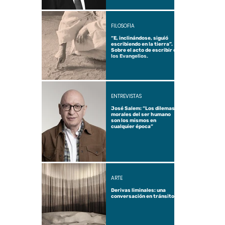
FILOSOFÍA
“E, inclinándose, siguió
escribiendo en la tierra”.
Sobre el acto de escribir en
los Evangelios.
ENTREVISTAS
José Salem: “Los dilemas
morales del ser humano
son los mismos en
cualquier época”
ARTE
Derivas liminales: una
conversación en tránsito