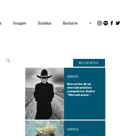
<link rel="icon"
href="/path/to/favicon.ico">
s
Imagen
Sonidos
Barbarie
+
RECIENTES
ENSAYO
Desvaríos de un
microdramático
compulsivo. Sobre
"Microdramas".
CRÍTICA