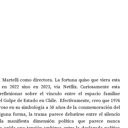
OPOLOGÍA
OPINIÓN
50 AÑOS DEL GOLPE
Martelli como directora. La fortuna quiso que viera esta 
en 2022 sino en 2023, vía Netflix. Curiosamente esta 
flexionar sobre el vínculo entre el espacio familiar 
 Golpe de Estado en Chile.  Efectivamente, creo que 1976 
eroso en su simbología a 50 años de la conmemoración del 
lguna forma, la trama parece debatirse entre el silencio 
 la manifiesta dimensión política que parece nunca 
lo anida una tensión ambigua entre la declarada política 