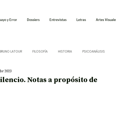
sayo y Error
Dossiers
Entrevistas
Letras
Artes Visuale
BRUNO LATOUR
FILOSOFÍA
HISTORIA
PSICOANÁLISIS
abr 2023
ÍA
LETRAS
CRÍTICA
CRÓNICA
SONIDOS
ilencio. Notas a propósito de
 CURSOS
AUDIOTEXTO
HÍBRIDOS
CINE
FICCIONES
AFUERISMOS
POESÍA
ENSAYO