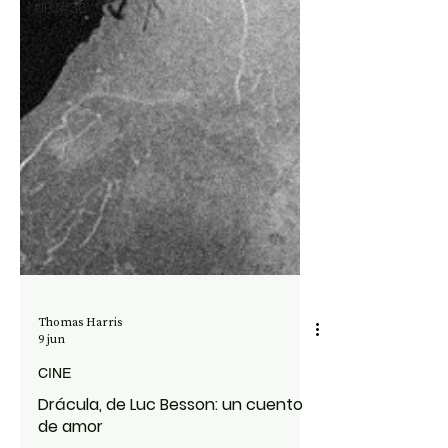
UP2#36
Thomas Harris
9 jun
CINE