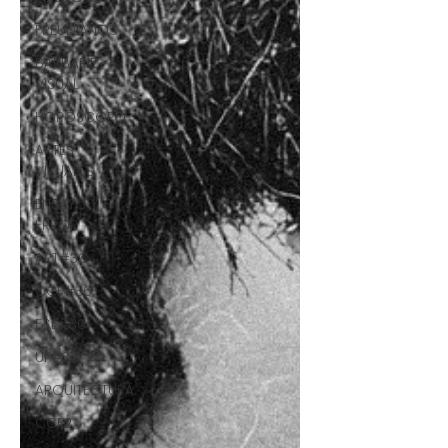
FREUDIANOS
BARBARIE
VISUAL
HORÓSCOPO
ARTES
VISUALES
ENSAYO Y
ERROR
ART#36
CCF#36
E&E#36
UP#36
ARQUITECTURA
CCF2