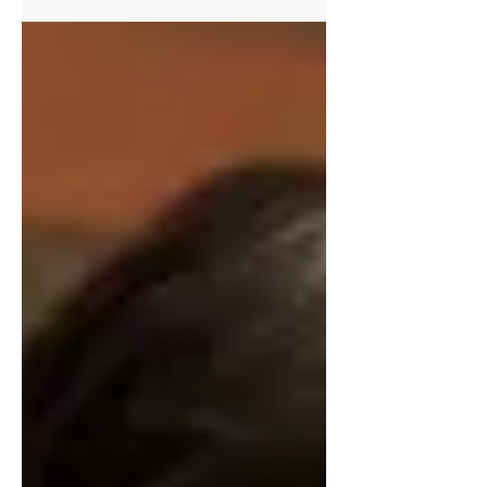
La gran exposición "Cine en Chile. Historia(s)
en movimiento", presentada por el Centro
Cultural La Moneda y la Cineteca Nacional de
Chile, propone un recorrido por más de un
siglo de historia del cine en el país, reuniendo
películas, fotografías, archivos, objetos
patrimoniales y obras contemporáneas que
dan cuenta de la relación entre cine, memoria
y vida social en Chile.