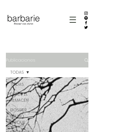
Publicaciones
TODAS
TODAS
DESDE EL
ALMACÉN
DOSSIER
BRUNO
LATOUR