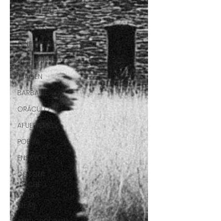
AUDIOTEXTO
HÍBRIDOS
CINE
FICCIONES
IMAGEN
BARBARIE
ORÁCULO
AFUERISMOS
POESÍA
ENSAYO
DOSSIER
NOCHE
DE LAS
IDEAS